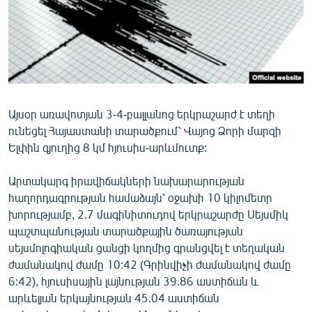
ՄԻՋԱԶԳԱՅԻՆ
ՄՇԱԿՈՒՅԹ
ՍՊՈՐՏ
ՄԵԿՆԱԲԱՆՈՒԹՅՈՒՆ
ՏՏ ԵՒ ԻՆՏԵՐՆԵՏ
Այսօր առավոտյան 3-4-բալլանոց երկրաշարժ է տեղի
ունեցել Հայաստանի տարածքում՝ Վայոց Ձորի մարզի
ԿՈՐՈՆԱՎԻՐՈՒՍ
Ելփին գյուղից 8 կմ հյուսիս-արևմուտք:
ԱՐԽԻՎ
Արտակարգ իրավիճակների նախարարության
ՏԵՍԱՆՅՈՒԹԵՐ
հաղորդագրության համաձայն՝ օջախի 10 կիլոմետր
ԲԱՆԱՎԵՃ
խորությամբ, 2.7 մագինիտուդով երկրաշարժը Սեյսմիկ
պաշտպանության տարածքային ծառայության
ՁԳՏԵԼՈՎ ԼԱՎԱԳՈՒՅՆԻՆ
սեյսմոլոգիական ցանցի կողմից գրանցվել է տեղական
ՓՈԴՔԱՍԹ
ժամանակով ժամը 10:42 (Գրինվիչի ժամանակով ժամը
6:42), հյուսիսային լայնության 39.86 աստիճան և
արևելյան երկայնության 45.04 աստիճան
Հայերեն