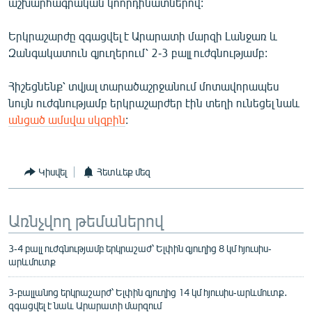
աշխարհագրական կոորդինատներով:
English
Երկրաշարժը զգացվել է Արարատի մարզի Լանջառ և
Русский
Զանգակատուն գյուղերում՝ 2-3 բալլ ուժգնությամբ:
ՀԵՏԵՎԵՔ ՄԵԶ
Հիշեցնենք՝ տվյալ տարածաշրջանում մոտավորապես
նույն ուժգնությամբ երկրաշարժեր էին տեղի ունեցել նաև
անցած ամսվա սկզբին
:
«Ազատության» բոլոր կայքերը
Կիսվել
Հետևեք մեզ
Առնչվող թեմաներով
3-4 բալլ ուժգնությամբ երկրաշաժ՝ Ելփին գյուղից 8 կմ հյուսիս-
արևմուտք
3-բալլանոց երկրաշարժ՝ Ելփին գյուղից 14 կմ հյուսիս-արևմուտք․
զգացվել է նաև Արարատի մարզում