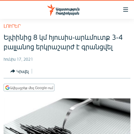
Մատչելիության
հղումներ
Անցնել
ԼՈՒՐԵՐ
հիմնական
ԱԶԱՏՈՒԹՅՈՒՆ TV
Ելփինից 8 կմ հյուսիս-արևմուտք 3-4
բովանդակությանը
ՀԱՅԱՍՏԱՆ
Անցնել
բալլանոց երկրաշարժ է գրանցվել
հիմնական
ՔԱՂԱՔԱԿԱՆ
մենյուին
հունիս 17, 2021
ԸՆՏՐՈՒԹՅՈՒՆՆԵՐ 2026
Որոնում
Կիսվել
ԻՐԱՎՈՒՆՔ
ՀԱՍԱՐԱԿՈՒԹՅՈՒՆ
Ավելացրեք մեզ Google-ում
ՏՆՏԵՍՈՒԹՅՈՒՆ
ՂԱՐԱԲԱՂ
ՊԱՏԵՐԱԶՄԻ 6 ՇԱԲԱԹՆԵՐԸ
ՏԱՐԱԾԱՇՐՋԱՆ