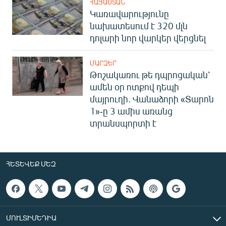
ՀԱՅԱՍՏԱՆ
Կառավարությունը
նախատեսում է 320 մլն
դոլարի նոր վարկեր վերցնել
ՄԱՐԶԵՐ
Թոշակառու թե դպրոցական՝
ամեն օր ոտքով դեպի
մայրուղի. Վանաձորի «Տարոն
1»-ը 3 ամիս առանց
տրանսպորտի է
ՀԵՏԵՎԵՔ ՄԵԶ
ՄՈՒԼՏԻՄԵԴԻԱ