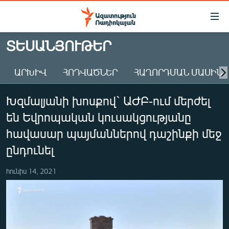
Մատչելիության
հղումներ
Անցնել
ՏԵՍԱՆՅՈՒԹԵՐ
հիմնական
ԱԶԱՏՈՒԹՅՈՒՆ TV
բովանդակությանը
ԱՐԽԻՎ
ՀՈԴՎԱԾՆԵՐ
ՀԱՂՈՐԴՄԱՆ ՄԱՍԻՆ
ՀԱՅԱՍՏԱՆ
Անցնել
հիմնական
ՔԱՂԱՔԱԿԱՆ
Խզմալյանի խոսքով` ԱԺԲ-ում մերժել
մենյուին
ԸՆՏՐՈՒԹՅՈՒՆՆԵՐ 2026
Որոնում
են Եվրոպական կուսակցությանը
ԻՐԱՎՈՒՆՔ
հավասար պայմաններով դաշինքի մեջ
ՀԱՍԱՐԱԿՈՒԹՅՈՒՆ
ընդունել
ՏՆՏԵՍՈՒԹՅՈՒՆ
հունիս 14, 2021
ՂԱՐԱԲԱՂ
ՊԱՏԵՐԱԶՄԻ 6 ՇԱԲԱԹՆԵՐԸ
ՏԱՐԱԾԱՇՐՋԱՆ