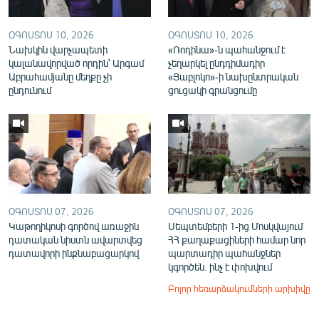
ՕԳՈՍՏՈՍ 10, 2026
ՕԳՈՍՏՈՍ 10, 2026
Նախկին վարչապետի
«Ռոդինա»-ն պահանջում է
կալանավորված որդին՝ Արգամ
չեղարկել ընդդիմադիր
Աբրահամյանը մեղքը չի
«Յաբլոկո»-ի նախընտրական
ընդունում
ցուցակի գրանցումը
ՕԳՈՍՏՈՍ 07, 2026
ՕԳՈՍՏՈՍ 07, 2026
Կաթողիկոսի գործով առաջին
Սեպտեմբերի 1-ից Մոսկվայում
դատական նիստն ավարտվեց
ՀՀ քաղաքացիների համար նոր
դատավորի ինքնաբացարկով
պարտադիր պահանջներ
կգործեն. ինչ է փոխվում
Բոլոր հեռարձակումների արխիվը