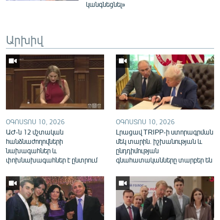
կանգնեցնել»
English
Русский
Արխիվ
ՀԵՏԵՎԵՔ ՄԵԶ
«Ազատության» բոլոր կայքերը
ՕԳՈՍՏՈՍ 10, 2026
ՕԳՈՍՏՈՍ 10, 2026
ԱԺ-ն 12 մշտական
Լրացավ TRIPP-ի ստորագրման
հանձնաժողովների
մեկ տարին. իշխանության և
նախագահներ և
ընդդիմության
փոխնախագահներ է ընտրում
գնահատականները տարբեր են