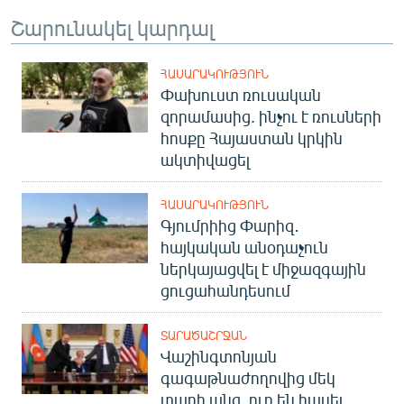
Շարունակել կարդալ
ՀԱՍԱՐԱԿՈՒԹՅՈՒՆ
Փախուստ ռուսական
զորամասից. ինչու է ռուսների
հոսքը Հայաստան կրկին
ակտիվացել
ՀԱՍԱՐԱԿՈՒԹՅՈՒՆ
Գյումրիից Փարիզ․
հայկական անօդաչուն
ներկայացվել է միջազգային
ցուցահանդեսում
ՏԱՐԱԾԱՇՐՋԱՆ
Վաշինգտոնյան
գագաթնաժողովից մեկ
տարի անց. ուր են հասել