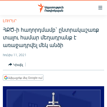
Մատչելիության
հղումներ
Անցնել
ԼՈՒՐԵՐ
հիմնական
ԱԶԱՏՈՒԹՅՈՒՆ TV
ՀՔԾ-ի հաղորդմամբ` ընտրակաշառք
բովանդակությանը
ՀԱՅԱՍՏԱՆ
Անցնել
տալու համար մեղադրանք է
հիմնական
ՔԱՂԱՔԱԿԱՆ
առաջադրվել մեկ անձի
մենյուին
ԸՆՏՐՈՒԹՅՈՒՆՆԵՐ 2026
Որոնում
հունիս 11, 2021
ԻՐԱՎՈՒՆՔ
Կիսվել
ՀԱՍԱՐԱԿՈՒԹՅՈՒՆ
ՏՆՏԵՍՈՒԹՅՈՒՆ
Ավելացրեք մեզ Google-ում
ՂԱՐԱԲԱՂ
ՊԱՏԵՐԱԶՄԻ 6 ՇԱԲԱԹՆԵՐԸ
ՏԱՐԱԾԱՇՐՋԱՆ