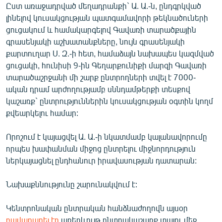
Ըստ առաջադրված մեղադրանքի` Ա. Ա.-ն, ընդգրկված
English
լինելով կուսակցության պատգամավորի թեկնածուների
Русский
ցուցակում և համակարգելով Գավառի տարածքային
գրասենյակի աշխատանքները, նույն գրասենյակի
քարտուղար Ս. Զ.-ի հետ, համաձայն նախապես կազմված
ՀԵՏԵՎԵՔ ՄԵԶ
ցուցակի, հունիսի 9-ին Գեղարքունիքի մարզի Գավառի
տարածաշրջանի մի շարք ընտրողների տվել է 7000-
ական դրամ արժողությամբ սննդամթերքի տեսքով
կաշառք` ընտրություններին կուսակցության օգտին կողմ
քվեարկելու համար:
«Ազատության» բոլոր կայքերը
Որոշում է կայացվել Ա. Ա.-ի նկատմամբ կալանավորումը
որպես խափանման միջոց ընտրելու միջնորդություն
ներկայացնել ընդհանուր իրավասության դատարան:
Նախաքննությունը շարունակվում է:
Կենտրոնական ընտրական հանձնաժողովն այսօր
բավարարել էր
առերևույթ ընտրակաշառք տալու մեջ