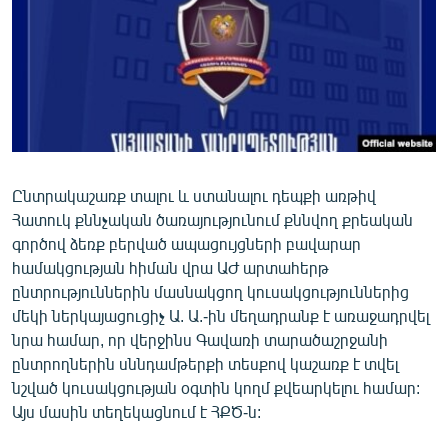
ՄԻՋԱԶԳԱՅԻՆ
ՄՇԱԿՈՒՅԹ
ՍՊՈՐՏ
ՄԵԿՆԱԲԱՆՈՒԹՅՈՒՆ
ՏՏ ԵՒ ԻՆՏԵՐՆԵՏ
Ընտրակաշառք տալու և ստանալու դեպքի առթիվ
ԿՈՐՈՆԱՎԻՐՈՒՍ
Հատուկ քննչական ծառայությունում քննվող քրեական
ԱՐԽԻՎ
գործով ձեռք բերված ապացույցների բավարար
համակցության հիման վրա ԱԺ արտահերթ
ՏԵՍԱՆՅՈՒԹԵՐ
ընտրություններին մասնակցող կուսակցություններից
ԲԱՆԱՎԵՃ
մեկի ներկայացուցիչ Ա. Ա.-ին մեղադրանք է առաջադրվել
նրա համար, որ վերջինս Գավառի տարածաշրջանի
ՁԳՏԵԼՈՎ ԼԱՎԱԳՈՒՅՆԻՆ
ընտրողներին սննդամթերքի տեսքով կաշառք է տվել
ՓՈԴՔԱՍԹ
նշված կուսակցության օգտին կողմ քվեարկելու համար:
Այս մասին տեղեկացնում է ՀՔԾ-ն:
Հայերեն