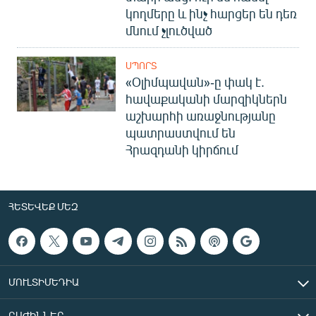
կողմերը և ինչ հարցեր են դեռ
մնում չլուծված
ՍՊՈՐՏ
«Օլիմպավան»-ը փակ է.
հավաքականի մարզիկներն
աշխարհի առաջնությանը
պատրաստվում են
Հրազդանի կիրճում
ՀԵՏԵՎԵՔ ՄԵԶ
ՄՈՒԼՏԻՄԵԴԻԱ
ԲԱԺԻՆՆԵՐ