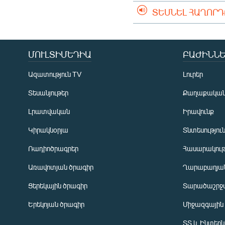
ՏԵՍՆԵԼ ՀԱՂՈՐ
ՄՈՒԼՏԻՄԵԴԻԱ
ԲԱԺԻՆՆԵ
Ազատություն TV
Լուրեր
Տեսանյութեր
Քաղաքակա
Լրատվական
Իրավունք
Կիրակնօրյա
Տնտեսությու
Ռադիոծրագրեր
Հասարակութ
Առավոտյան ծրագիր
Ղարաբաղյան
Ցերեկային ծրագիր
Տարածաշրջ
Հայերեն
Երեկոյան ծրագիր
Միջազգային
English
ՏՏ և Ինտեր