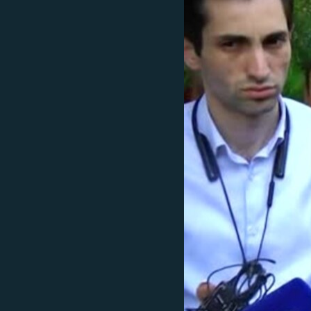
ՄԻՋԱԶԳԱՅԻՆ
ՄՇԱԿՈՒՅԹ
ՍՊՈՐՏ
ՄԵԿՆԱԲԱՆՈՒԹՅՈՒՆ
ՏՏ ԵՒ ԻՆՏԵՐՆԵՏ
ԿՈՐՈՆԱՎԻՐՈՒՍ
ԱՐԽԻՎ
ՏԵՍԱՆՅՈՒԹԵՐ
ԲԱՆԱՎԵՃ
ՁԳՏԵԼՈՎ ԼԱՎԱԳՈՒՅՆԻՆ
ՓՈԴՔԱՍԹ