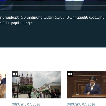
լու հավաքել 50 տոկոսից ավելի ձայն»․ Մարուքյանն ազգայի
րման կողմնակից է
Auto
240p
360p
720p
ՕԳՈՍՏՈՍ 07, 2026
ՕԳՈՍՏՈՍ 07, 2026