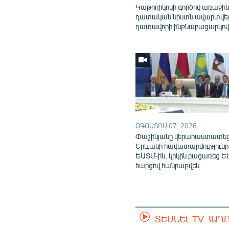
Կաթողիկոսի գործով առաջի
դատական նիստն ավարտվե
դատավորի ինքնաբացարկո
ՕԳՈՍՏՈՍ 07, 2026
Փաշինյանը վերահաստատե
Երևանի հավատարմությունը
ԵԱՏՄ-ին, կրկին բացառեց Ե
հարցով հանրաքվեն
ՏԵՍՆԵԼ TV ՀԱՂ