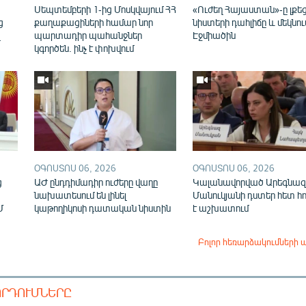
ն
Սեպտեմբերի 1-ից Մոսկվայում ՀՀ
«Ուժեղ Հայաստան»-ը լքե
ց
քաղաքացիների համար նոր
նիստերի դահլիճը և մեկնու
վ
պարտադիր պահանջներ
Էջմիածին
կգործեն. ինչ է փոխվում
ՕԳՈՍՏՈՍ 06, 2026
ՕԳՈՍՏՈՍ 06, 2026
ց
ԱԺ ընդդիմադիր ուժերը վաղը
Կալանավորված Արեգնազ
նախատեսում են լինել
Մանուկյանի դստեր հետ հ
Մ
կաթողիկոսի դատական նիստին
է աշխատում
Բոլոր հեռարձակումների 
ՈՐԴՈՒՄՆԵՐԸ