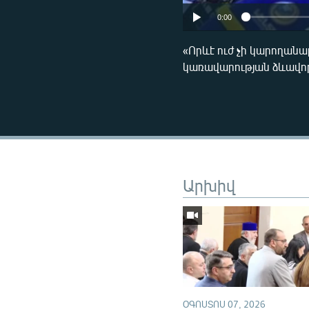
0:00
«Որևէ ուժ չի կարողանա
կառավարության ձևավո
Արխիվ
ՕԳՈՍՏՈՍ 07, 2026