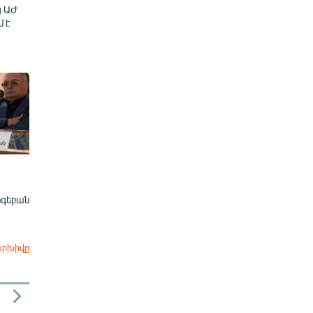
ց ԱԺ
մ է
ոգեբան
արխիվը