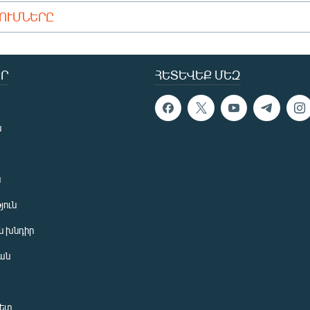
ԴՈՒՄՆԵՐԸ
Ր
ՀԵՏԵՎԵՔ ՄԵԶ
ն
ն
յուն
 խնդիր
ան
նետ