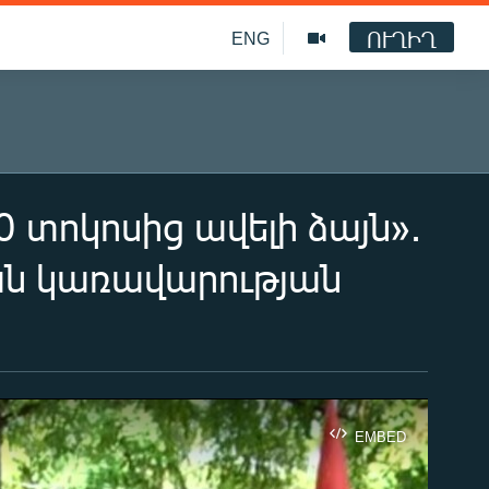
ՈՒՂԻՂ
ENG
0 տոկոսից ավելի ձայն»․
ան կառավարության
EMBED