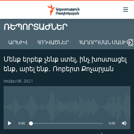
Մատչելիության
հղումներ
Անցնել
ՌԵՊՈՐՏԱԺՆԵՐ
հիմնական
ԱԶԱՏՈՒԹՅՈՒՆ TV
բովանդակությանը
ԱՐԽԻՎ
ՀՈԴՎԱԾՆԵՐ
ՀԱՂՈՐԴՄԱՆ ՄԱՍԻՆ
ՀԱՅԱՍՏԱՆ
Անցնել
հիմնական
ՔԱՂԱՔԱԿԱՆ
Մենք երբեք չենք ստել, ինչ խոստացել
մենյուին
ԸՆՏՐՈՒԹՅՈՒՆՆԵՐ 2026
Որոնում
ենք, արել ենք․ Ռոբերտ Քոչարյան
ԻՐԱՎՈՒՆՔ
հունիս 08, 2021
ՀԱՍԱՐԱԿՈՒԹՅՈՒՆ
ՏՆՏԵՍՈՒԹՅՈՒՆ
ՂԱՐԱԲԱՂ
No media source currently available
ՊԱՏԵՐԱԶՄԻ 6 ՇԱԲԱԹՆԵՐԸ
0:00
5:05
ՏԱՐԱԾԱՇՐՋԱՆ