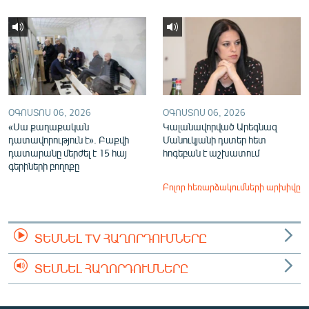
ՕԳՈՍՏՈՍ 06, 2026
ՕԳՈՍՏՈՍ 06, 2026
«Սա քաղաքական
Կալանավորված Արեգնազ
դատավորություն է». Բաքվի
Մանուկյանի դստեր հետ
դատարանը մերժել է 15 հայ
հոգեբան է աշխատում
գերիների բողոքը
Բոլոր հեռարձակումների արխիվը
ՏԵՍՆԵԼ TV ՀԱՂՈՐԴՈՒՄՆԵՐԸ
ՏԵՍՆԵԼ ՀԱՂՈՐԴՈՒՄՆԵՐԸ