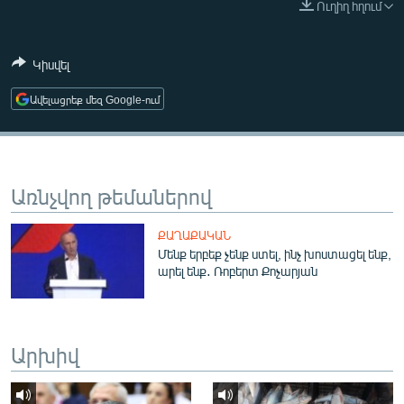
Ուղիղ հղում
ՄԻՋԱԶԳԱՅԻՆ
ՄՇԱԿՈՒՅԹ
Կիսվել
ՍՊՈՐՏ
Ավելացրեք մեզ Google-ում
ՄԵԿՆԱԲԱՆՈՒԹՅՈՒՆ
ՏՏ ԵՒ ԻՆՏԵՐՆԵՏ
ԿՈՐՈՆԱՎԻՐՈՒՍ
Առնչվող թեմաներով
ԱՐԽԻՎ
ՔԱՂԱՔԱԿԱՆ
ՏԵՍԱՆՅՈՒԹԵՐ
Մենք երբեք չենք ստել, ինչ խոստացել ենք,
արել ենք․ Ռոբերտ Քոչարյան
ԲԱՆԱՎԵՃ
ՁԳՏԵԼՈՎ ԼԱՎԱԳՈՒՅՆԻՆ
ՓՈԴՔԱՍԹ
Արխիվ
Հայերեն