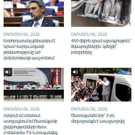
English
Русский
ՀԵՏԵՎԵՔ ՄԵԶ
ՕԳՈՍՏՈՍ 06, 2026
ՕԳՈՍՏՈՍ 06, 2026
Խորհրդարանը քննարկում է
450 միլիոն դրամ աջակցություն՝
Արամ Վարդևանյանի
ձկնաբույծներին. կմեղմի՞
թեկնածությունը ԱԺ
խնդիրները
փոխխոսնակի պաշտոնում
«Ազատության» բոլոր կայքերը
ՕԳՈՍՏՈՍ 06, 2026
ՕԳՈՍՏՈՍ 06, 2026
«Առյուծ եմ տեսնում,
Ծառուկյանին նոր՝ 3-րդ
ասոցացնում եմ Ծառուկյանի
մեղադրանքն է առաջադրվել
ընկերությունների հետ».
«Կենտրոն» TV-ն տուգանվեց