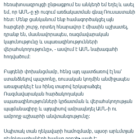
հեռախոսազրույցի ընթացքում ես անկեղծ եմ եղել և ասել
English
եմ, որ ԱՄՆ-ը չի ուզում առճակատման գնալ Ռուսաստանի
Русский
հետ: Մենք ցանկանում ենք համագործակցել այն
հարցերի շուրջ, որտեղ հնարավոր է միասին աշխատել,
ՀԵՏԵՎԵՔ ՄԵԶ
դրանք են, մասնավորապես, ռազմավարական
կայունությունը և սպառազինությունների
վերահսկողությունը», - ասվում է ԱՄՆ նախագահի
հոդվածում:
Բայդենի փոխանցմամբ, հենց այդ պատճառով էլ նա՝
«Ազատության» բոլոր կայքերը
ստանձնելով պաշտոնը, ռուսական կողմին անմիջապես
առաջարկել է ևս հինգ տարով երկարաձգել
Ռազմավարական հարձակողական
սպառազինությունների կրճատման և վերահսկողության
պայմանագիրը և այդպիսով ամրապնդել ԱՄՆ-ի ու
ամբողջ աշխարհի անվտանգությունը:
Սպիտակ տան ղեկավարի համոզմամբ, այսօր արևմտյան
դեմոկրատիաների համար որոշիչ պահ է: