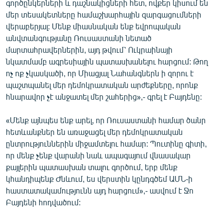
գործընկերների և դաշնակիցների հետ, ովքեր կիսում են
մեր տեսակետները համաշխարհային զարգացումների
վերաբերյալ: Մենք միասնական ենք եվրոպական
անվտանգությանը Ռուսաստանի նետած
մարտահրավերներին, այդ թվում՝ Ուկրաինայի
նկատմամբ ագրեսիային պատասխանելու հարցում: Թող
ոչ ոք չկասկածի, որ Միացյալ Նահանգներն ի զորու է
պաշտպանել մեր դեմոկրատական արժեքները, որոնք
հնարավոր չէ անջատել մեր շահերից»,- գրել է Բայդենը:
«Մենք այնպես ենք արել, որ Ռուսաստանի համար ծանր
հետևանքներ են առաջացել մեր դեմոկրատական
ընտրություններին միջամտելու համար: Պուտինը գիտի,
որ մենք չենք վարանի նաև ապագայում վնասակար
քայլերին պատասխան տալու գործում, երբ մենք
կհանդիպենք Ժնևում, ես վերստին կընդգծեմ ԱՄՆ-ի
հաստատակամությունն այդ հարցում»,- ասվում է Ջո
Բայդենի հոդվածում: