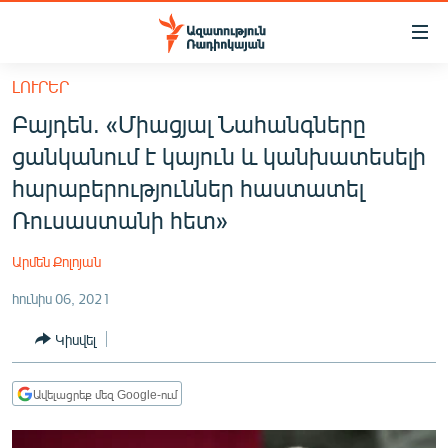
Մատչելիության
հղումներ
Անցնել
ԼՈՒՐԵՐ
հիմնական
ԱԶԱՏՈՒԹՅՈՒՆ TV
Բայդեն. «Միացյալ Նահանգները
բովանդակությանը
ՀԱՅԱՍՏԱՆ
Անցնել
ցանկանում է կայուն և կանխատեսելի
հիմնական
ՔԱՂԱՔԱԿԱՆ
հարաբերություններ հաստատել
մենյուին
ԸՆՏՐՈՒԹՅՈՒՆՆԵՐ 2026
Ռուսաստանի հետ»
Որոնում
ԻՐԱՎՈՒՆՔ
Արմեն Քոլոյան
ՀԱՍԱՐԱԿՈՒԹՅՈՒՆ
հունիս 06, 2021
ՏՆՏԵՍՈՒԹՅՈՒՆ
Կիսվել
ՂԱՐԱԲԱՂ
ՊԱՏԵՐԱԶՄԻ 6 ՇԱԲԱԹՆԵՐԸ
Ավելացրեք մեզ Google-ում
ՏԱՐԱԾԱՇՐՋԱՆ