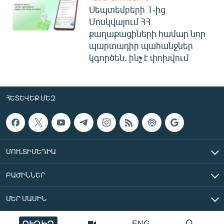
Սեպտեմբերի 1-ից
Մոսկվայում ՀՀ
քաղաքացիների համար նոր
պարտադիր պահանջներ
կգործեն. ինչ է փոխվում
ՀԵՏԵՎԵՔ ՄԵԶ
ՄՈՒԼՏԻՄԵԴԻԱ
ԲԱԺԻՆՆԵՐ
ՄԵՐ ՄԱՍԻՆ
ՈՒՂԻՂ
ENG
«Ազատ Եվրոպա/Ազատություն» ռադիոկայան © 2026