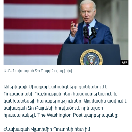
ՄԻՋԱԶԳԱՅԻՆ
ՄՇԱԿՈՒՅԹ
ՍՊՈՐՏ
ՄԵԿՆԱԲԱՆՈՒԹՅՈՒՆ
ՏՏ ԵՒ ԻՆՏԵՐՆԵՏ
ԿՈՐՈՆԱՎԻՐՈՒՍ
ԱՐԽԻՎ
ԱՄՆ նախագահ Ջո Բայդենը, արխիվ
ՏԵՍԱՆՅՈՒԹԵՐ
Ամերիկայի Միացյալ Նահանգները ցանկանում է
ԲԱՆԱՎԵՃ
Ռուսաստանի Դաշնության հետ հաստատել կայուն և
ՁԳՏԵԼՈՎ ԼԱՎԱԳՈՒՅՆԻՆ
կանխատեսելի հարաբերություններ: Այդ մասին ասվում է
նախագահ Ջո Բայդենի հոդվածում, որն այսօր
ՓՈԴՔԱՍԹ
հրապարակել է The Washington Post պարբերականը:
Հայերեն
«Նախագահ Վլադիմիր Պուտինի հետ իմ