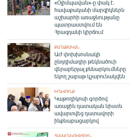
«Օլիմպավան»-ը փակ է.
հավաքականի մարզիկներն
աշխարհի առաջնությանը
պատրաստվում են
Հրազդանի կիրճում
ՔԱՂԱՔԱԿԱՆ
ԱԺ փոխխոսնակի
ընդդիմադիր թեկնածուի
վերաբերյալ քննարկումները
եկող շաբաթ կշարունակվեն
ԻՐԱՎՈՒՆՔ
Կաթողիկոսի գործով
առաջին դատական նիստն
ավարտվեց դատավորի
ինքնաբացարկով
ՀԱՍԱՐԱԿՈՒԹՅՈՒՆ