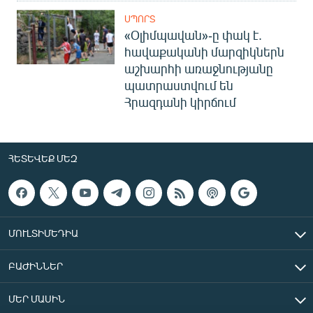
ՍՊՈՐՏ
«Օլիմպավան»-ը փակ է.
հավաքականի մարզիկներն
աշխարհի առաջնությանը
պատրաստվում են
Հրազդանի կիրճում
ՀԵՏԵՎԵՔ ՄԵԶ
ՄՈՒԼՏԻՄԵԴԻԱ
ԲԱԺԻՆՆԵՐ
ՄԵՐ ՄԱՍԻՆ