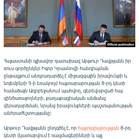
ՄԻՋԱԶԳԱՅԻՆ
ՄՇԱԿՈՒՅԹ
ՍՊՈՐՏ
ՄԵԿՆԱԲԱՆՈՒԹՅՈՒՆ
ՏՏ ԵՒ ԻՆՏԵՐՆԵՏ
Հայաստանի գլխավոր դատախազ Արթուր Դավթյանն իր
ԿՈՐՈՆԱՎԻՐՈՒՍ
ռուս գործընկեր Իգոր Կրասնովի հանդիպման
ԱՐԽԻՎ
ընթացքում անդրադարձել է միջազգային իրավունքի և
նոյեմբերի 9-ի եռակողմ հայտարարության 8-րդ կետի
ՏԵՍԱՆՅՈՒԹԵՐ
համաձայն Ադրբեջանում պահվող, գերեվարված հայ
ԲԱՆԱՎԵՃ
զինծառայողների, քաղաքացիական անձանց
վերադարձման, նրանց իրավունքների պաշտպանության
ՁԳՏԵԼՈՎ ԼԱՎԱԳՈՒՅՆԻՆ
անհրաժեշտությանը:
ՓՈԴՔԱՍԹ
Արթուր Դավթյանն ընդգծել է, որ
հայտարարության
8-րդ
Հայերեն
կետի (կատարվում է ռազմագերիների և այլ