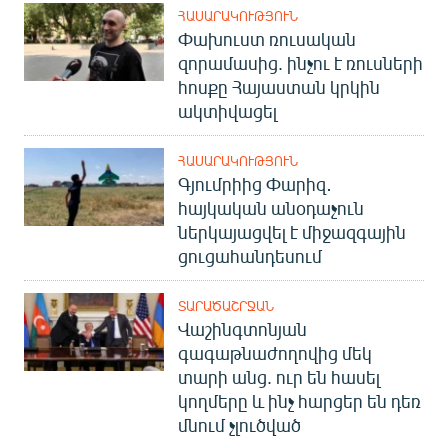
ՀԱՍԱՐԱԿՈՒԹՅՈՒՆ
Փախուստ ռուսական
զորամասից. ինչու է ռուսների
հոսքը Հայաստան կրկին
ակտիվացել
ՀԱՍԱՐԱԿՈՒԹՅՈՒՆ
Գյումրիից Փարիզ․
հայկական անօդաչուն
ներկայացվել է միջազգային
ցուցահանդեսում
ՏԱՐԱԾԱՇՐՋԱՆ
Վաշինգտոնյան
գագաթնաժողովից մեկ
տարի անց. ուր են հասել
կողմերը և ինչ հարցեր են դեռ
մնում չլուծված