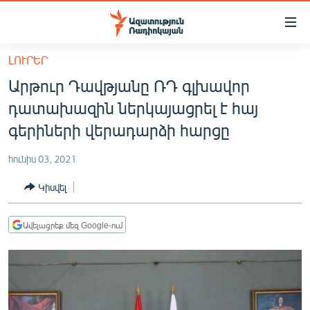
Մատչելիության
հղումներ
Անցնել
ԼՈՒՐԵՐ
հիմնական
ԱԶԱՏՈՒԹՅՈՒՆ TV
Արթուր Դավթյանը ՌԴ գլխավոր
բովանդակությանը
ՀԱՅԱՍՏԱՆ
Անցնել
դատախազին ներկայացրել է հայ
հիմնական
ՔԱՂԱՔԱԿԱՆ
գերիների վերադարձի հարցը
մենյուին
ԸՆՏՐՈՒԹՅՈՒՆՆԵՐ 2026
Որոնում
հունիս 03, 2021
ԻՐԱՎՈՒՆՔ
Կիսվել
ՀԱՍԱՐԱԿՈՒԹՅՈՒՆ
ՏՆՏԵՍՈՒԹՅՈՒՆ
Ավելացրեք մեզ Google-ում
ՂԱՐԱԲԱՂ
ՊԱՏԵՐԱԶՄԻ 6 ՇԱԲԱԹՆԵՐԸ
ՏԱՐԱԾԱՇՐՋԱՆ