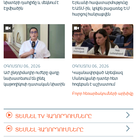
նիստերի դահլիճը և մեկնում է
Երևանի հավատարմությունը
Էջմիածին
ԵԱՏՄ-ին, կրկին բացառեց ԵՄ
հարցով հանրաքվեն
ՕԳՈՍՏՈՍ 06, 2026
ՕԳՈՍՏՈՍ 06, 2026
ԱԺ ընդդիմադիր ուժերը վաղը
Կալանավորված Արեգնազ
նախատեսում են լինել
Մանուկյանի դստեր հետ
կաթողիկոսի դատական նիստին
հոգեբան է աշխատում
Բոլոր հեռարձակումների արխիվը
ՏԵՍՆԵԼ TV ՀԱՂՈՐԴՈՒՄՆԵՐԸ
ՏԵՍՆԵԼ ՀԱՂՈՐԴՈՒՄՆԵՐԸ