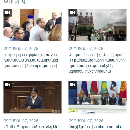
English
Русский
ՀԵՏԵՎԵՔ ՄԵԶ
ՕԳՈՍՏՈՍ 07, 2026
ՕԳՈՍՏՈՍ 07, 2026
Կաթողիկոսի գործով առաջին
Սեպտեմբերի 1-ից Մոսկվայում
դատական նիստն ավարտվեց
ՀՀ քաղաքացիների համար նոր
դատավորի ինքնաբացարկով
պարտադիր պահանջներ
«Ազատության» բոլոր կայքերը
կգործեն. ինչ է փոխվում
ՕԳՈՍՏՈՍ 07, 2026
ՕԳՈՍՏՈՍ 07, 2026
«Ուժեղ Հայաստան»-ը լքեց ԱԺ
Փաշինյանը վերահաստատեց