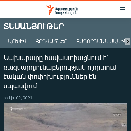
Մատչելիության
հղումներ
Անցնել
ՏԵՍԱՆՅՈՒԹԵՐ
հիմնական
ԱԶԱՏՈՒԹՅՈՒՆ TV
բովանդակությանը
ԱՐԽԻՎ
ՀՈԴՎԱԾՆԵՐ
ՀԱՂՈՐԴՄԱՆ ՄԱՍԻՆ
ՀԱՅԱՍՏԱՆ
Անցնել
հիմնական
ՔԱՂԱՔԱԿԱՆ
Նախարարը հավաստիացնում է`
մենյուին
ԸՆՏՐՈՒԹՅՈՒՆՆԵՐ 2026
Որոնում
ռազմարդյունաբերության ոլորտում
ԻՐԱՎՈՒՆՔ
էական փոփոխություններ են
ՀԱՍԱՐԱԿՈՒԹՅՈՒՆ
սպասվում
ՏՆՏԵՍՈՒԹՅՈՒՆ
հունիս 02, 2021
ՂԱՐԱԲԱՂ
ՊԱՏԵՐԱԶՄԻ 6 ՇԱԲԱԹՆԵՐԸ
ՏԱՐԱԾԱՇՐՋԱՆ