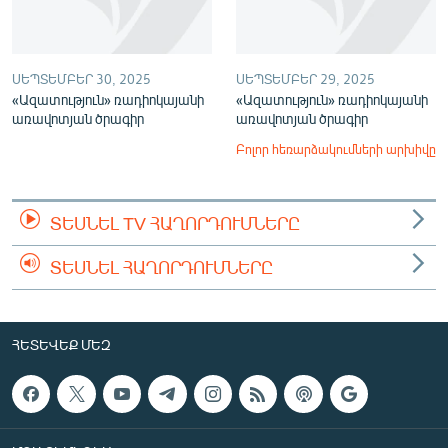
ՍԵՊՏԵՄԲԵՐ 30, 2025
ՍԵՊՏԵՄԲԵՐ 29, 2025
«Ազատություն» ռադիոկայանի
«Ազատություն» ռադիոկայանի
առավոտյան ծրագիր
առավոտյան ծրագիր
Բոլոր հեռարձակումների արխիվը
ՏԵՍՆԵԼ TV ՀԱՂՈՐԴՈՒՄՆԵՐԸ
ՏԵՍՆԵԼ ՀԱՂՈՐԴՈՒՄՆԵՐԸ
ՀԵՏԵՎԵՔ ՄԵԶ