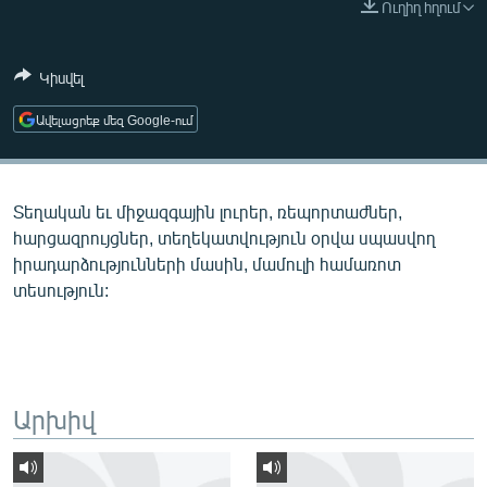
Ուղիղ հղում
ՄԻՋԱԶԳԱՅԻՆ
ՄՇԱԿՈՒՅԹ
Կիսվել
ՍՊՈՐՏ
Ավելացրեք մեզ Google-ում
ՄԵԿՆԱԲԱՆՈՒԹՅՈՒՆ
ՏՏ ԵՒ ԻՆՏԵՐՆԵՏ
Տեղական եւ միջազգային լուրեր, ռեպորտաժներ,
ԿՈՐՈՆԱՎԻՐՈՒՍ
հարցազրույցներ, տեղեկատվություն օրվա սպասվող
ԱՐԽԻՎ
իրադարձությունների մասին, մամուլի համառոտ
տեսություն:
ՏԵՍԱՆՅՈՒԹԵՐ
ԲԱՆԱՎԵՃ
ՁԳՏԵԼՈՎ ԼԱՎԱԳՈՒՅՆԻՆ
ՓՈԴՔԱՍԹ
Արխիվ
Հայերեն