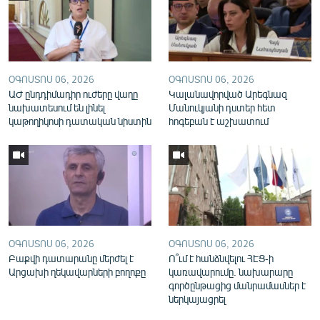
English
Русский
ՀԵՏԵՎԵՔ ՄԵԶ
ՕԳՈՍՏՈՍ 06, 2026
ՕԳՈՍՏՈՍ 06, 2026
ԱԺ ընդդիմադիր ուժերը վաղը
Կալանավորված Արեգնազ
նախատեսում են լինել
Մանուկյանի դստեր հետ
կաթողիկոսի դատական նիստին
հոգեբան է աշխատում
«Ազատության» բոլոր կայքերը
ՕԳՈՍՏՈՍ 06, 2026
ՕԳՈՍՏՈՍ 06, 2026
Բաքվի դատարանը մերժել է
Ո՞ւմ է հանձնվելու ՀԷՑ-ի
Արցախի ղեկավարների բողոքը
կառավարումը. նախարարը
գործընթացից մանրամասներ է
ներկայացրել