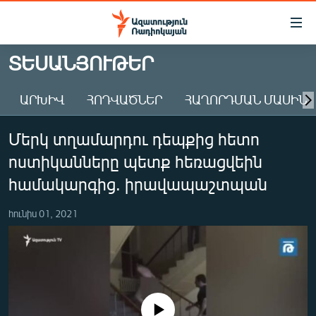
Մատչելիության
հղումներ
Անցնել
ՏԵՍԱՆՅՈՒԹԵՐ
հիմնական
ԱԶԱՏՈՒԹՅՈՒՆ TV
բովանդակությանը
ԱՐԽԻՎ
ՀՈԴՎԱԾՆԵՐ
ՀԱՂՈՐԴՄԱՆ ՄԱՍԻՆ
ՀԱՅԱՍՏԱՆ
Անցնել
հիմնական
ՔԱՂԱՔԱԿԱՆ
Մերկ տղամարդու դեպքից հետո
մենյուին
ԸՆՏՐՈՒԹՅՈՒՆՆԵՐ 2026
Որոնում
ոստիկանները պետք հեռացվեին
ԻՐԱՎՈՒՆՔ
համակարգից. իրավապաշտպան
ՀԱՍԱՐԱԿՈՒԹՅՈՒՆ
հունիս 01, 2021
ՏՆՏԵՍՈՒԹՅՈՒՆ
ՂԱՐԱԲԱՂ
ՊԱՏԵՐԱԶՄԻ 6 ՇԱԲԱԹՆԵՐԸ
ՏԱՐԱԾԱՇՐՋԱՆ
No media source currently available