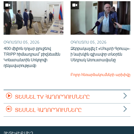
ՕԳՈՍՏՈՍ 05, 2026
ՕԳՈՍՏՈՍ 05, 2026
400 միլիոն դոլար բյուջեով
Ձերբակալվել է «Մուլտի Գրուպ»-
TRIPP հիմնադրամ՝ բիզնեսմեն
ի նախկին գլխավոր տնօրեն
Կոնստանտին Սոկոլովի
Սեդրակ Առուստամյանը
ղեկավարությամբ
Բոլոր հեռարձակումների արխիվը
ՏԵՍՆԵԼ TV ՀԱՂՈՐԴՈՒՄՆԵՐԸ
ՏԵՍՆԵԼ ՀԱՂՈՐԴՈՒՄՆԵՐԸ
ՀԵՏԵՎԵՔ ՄԵԶ