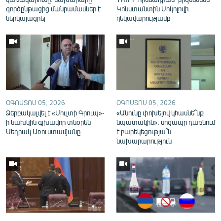
English
գործընթացից մանրամասներ է
Կոնստանտին Սոկոլովի
ներկայացրել
ղեկավարությամբ
Русский
ՀԵՏԵՎԵՔ ՄԵԶ
ՕԳՈՍՏՈՍ 05, 2026
ՕԳՈՍՏՈՍ 05, 2026
Ձերբակալվել է «Մուլտի Գրուպ»-
«Անունը փոխելով կհասնե՞նք
«Ազատության» բոլոր կայքերը
ի նախկին գլխավոր տնօրեն
նպատակին». սոցապը դառնում
Սեդրակ Առուստամյանը
է բարեկեցությա՞ն
նախարարություն