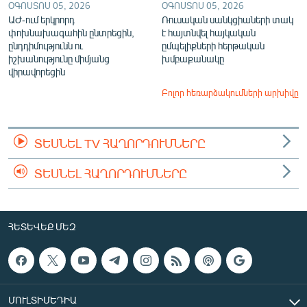
ՕԳՈՍՏՈՍ 05, 2026
ՕԳՈՍՏՈՍ 05, 2026
ԱԺ-ում երկրորդ
Ռուսական սանկցիաների տակ
փոխնախագահին ընտրեցին,
է հայտնվել հայկական
ընդդիմությունն ու
ըմպելիքների հերթական
իշխանությունը միմյանց
խմբաքանակը
վիրավորեցին
Բոլոր հեռարձակումների արխիվը
ՏԵՍՆԵԼ TV ՀԱՂՈՐԴՈՒՄՆԵՐԸ
ՏԵՍՆԵԼ ՀԱՂՈՐԴՈՒՄՆԵՐԸ
ՀԵՏԵՎԵՔ ՄԵԶ
ՄՈՒԼՏԻՄԵԴԻԱ