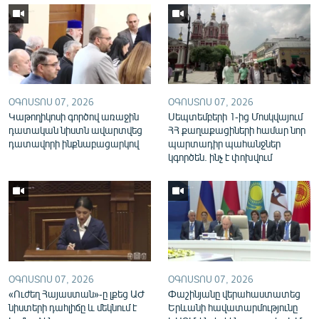
English
Русский
ՀԵՏԵՎԵՔ ՄԵԶ
ՕԳՈՍՏՈՍ 07, 2026
ՕԳՈՍՏՈՍ 07, 2026
Կաթողիկոսի գործով առաջին
Սեպտեմբերի 1-ից Մոսկվայում
դատական նիստն ավարտվեց
ՀՀ քաղաքացիների համար նոր
դատավորի ինքնաբացարկով
պարտադիր պահանջներ
կգործեն. ինչ է փոխվում
«Ազատության» բոլոր կայքերը
ՕԳՈՍՏՈՍ 07, 2026
ՕԳՈՍՏՈՍ 07, 2026
«Ուժեղ Հայաստան»-ը լքեց ԱԺ
Փաշինյանը վերահաստատեց
նիստերի դահլիճը և մեկնում է
Երևանի հավատարմությունը