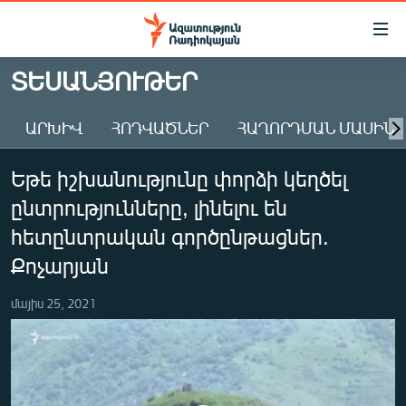
Մատչելիության
հղումներ
Անցնել
ՏԵՍԱՆՅՈՒԹԵՐ
հիմնական
ԱԶԱՏՈՒԹՅՈՒՆ TV
բովանդակությանը
ԱՐԽԻՎ
ՀՈԴՎԱԾՆԵՐ
ՀԱՂՈՐԴՄԱՆ ՄԱՍԻՆ
ՀԱՅԱՍՏԱՆ
Անցնել
հիմնական
ՔԱՂԱՔԱԿԱՆ
Եթե իշխանությունը փորձի կեղծել
մենյուին
ԸՆՏՐՈՒԹՅՈՒՆՆԵՐ 2026
Որոնում
ընտրությունները, լինելու են
ԻՐԱՎՈՒՆՔ
հետընտրական գործընթացներ.
ՀԱՍԱՐԱԿՈՒԹՅՈՒՆ
Քոչարյան
ՏՆՏԵՍՈՒԹՅՈՒՆ
մայիս 25, 2021
ՂԱՐԱԲԱՂ
ՊԱՏԵՐԱԶՄԻ 6 ՇԱԲԱԹՆԵՐԸ
ՏԱՐԱԾԱՇՐՋԱՆ