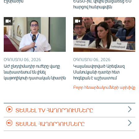
Էջմիածին
ԵԱՏՄ-ին, կրկին բացառեց ԵՄ
հարցով հանրաքվեն
ՕԳՈՍՏՈՍ 06, 2026
ՕԳՈՍՏՈՍ 06, 2026
ԱԺ ընդդիմադիր ուժերը վաղը
Կալանավորված Արեգնազ
նախատեսում են լինել
Մանուկյանի դստեր հետ
կաթողիկոսի դատական նիստին
հոգեբան է աշխատում
Բոլոր հեռարձակումների արխիվը
ՏԵՍՆԵԼ TV ՀԱՂՈՐԴՈՒՄՆԵՐԸ
ՏԵՍՆԵԼ ՀԱՂՈՐԴՈՒՄՆԵՐԸ