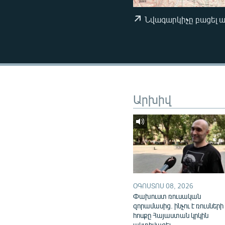
ՄԻՋԱԶԳԱՅԻՆ
ՄՇԱԿՈՒՅԹ
Նվագարկիչը բացել 
ՍՊՈՐՏ
ՄԵԿՆԱԲԱՆՈՒԹՅՈՒՆ
ՏՏ ԵՒ ԻՆՏԵՐՆԵՏ
ԿՈՐՈՆԱՎԻՐՈՒՍ
Արխիվ
ԱՐԽԻՎ
ՏԵՍԱՆՅՈՒԹԵՐ
ԲԱՆԱՎԵՃ
ՁԳՏԵԼՈՎ ԼԱՎԱԳՈՒՅՆԻՆ
ՓՈԴՔԱՍԹ
ՕԳՈՍՏՈՍ 08, 2026
Փախուստ ռուսական
զորամասից. ինչու է ռուսների
հոսքը Հայաստան կրկին
ակտիվացել