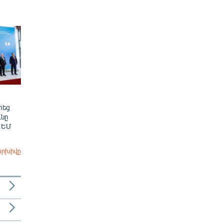
տեց
նը
 ԵՄ
արխիվը