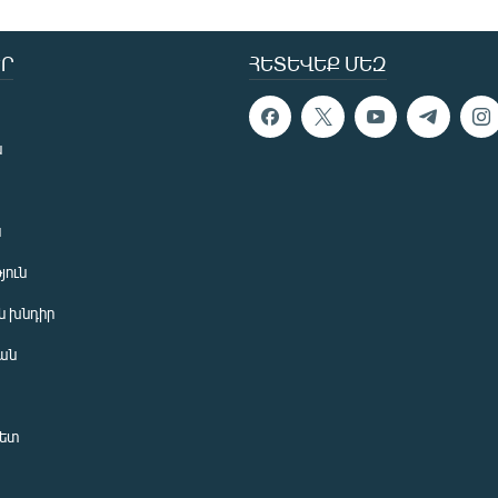
Ր
ՀԵՏԵՎԵՔ ՄԵԶ
ն
ն
յուն
 խնդիր
ան
նետ