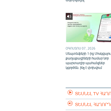
ՕԳՈՍՏՈՍ 07, 2026
Սեպտեմբերի 1-ից Մոսկվայու
քաղաքացիների համար նոր
պարտադիր պահանջներ
կգործեն. ինչ է փոխվում
ՏԵՍՆԵԼ TV ՀԱՂ
ՏԵՍՆԵԼ ՀԱՂՈՐ