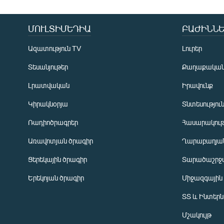
ՄՈՒԼՏԻՄԵԴԻԱ
ԲԱԺԻՆՆԵ
Ազատություն TV
Լուրեր
Տեսանյութեր
Քաղաքակա
Լրատվական
Իրավունք
Կիրակնօրյա
Տնտեսությու
Ռադիոծրագրեր
Հասարակութ
Առավոտյան ծրագիր
Ղարաբաղյան
Ցերեկային ծրագիր
Տարածաշրջ
Հայերեն
Երեկոյան ծրագիր
Միջազգային
English
ՏՏ և Ինտեր
Русский
Մշակույթ