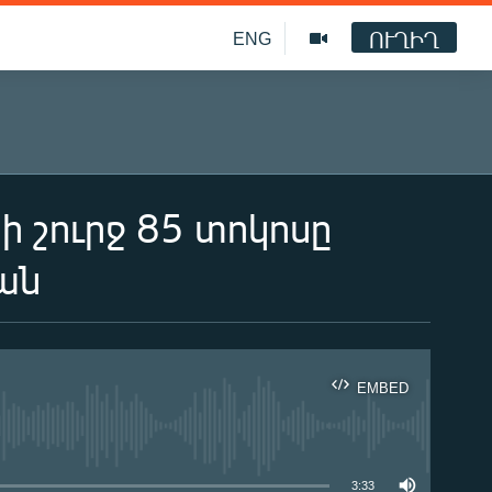
ՈՒՂԻՂ
ENG
ի շուրջ 85 տոկոսը
ան
EMBED
ble
3:33