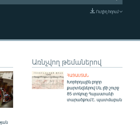
Ուղիղ հղում
EMBED
Առնչվող թեմաներով
ՀԱՅԱՍՏԱՆ
Խորհրդային բոլոր
քարտեզներով Սև լճի շուրջ
85 տոկոսը Հայաստանի
տարածքում է․ պատմաբան
թյան