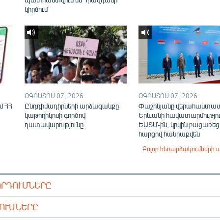
կիրճում
ՕԳՈՍՏՈՍ 07, 2026
ՕԳՈՍՏՈՍ 07, 2026
մ ՀՀ
Ընդդիմադիրների արձագանքը
Փաշինյանը վերահաստա
կաթողիկոսի գործով
Երևանի հավատարմությու
դատավարությունը
ԵԱՏՄ-ին, կրկին բացառեց
հարցով հանրաքվեն
Բոլոր հեռարձակումների 
ՈՐԴՈՒՄՆԵՐԸ
ԴՈՒՄՆԵՐԸ