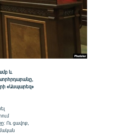
ամբ և
 խորհրդարանը,
ների «Ասպարեզ»
ել
րում
ը։ Ու ցավոք,
տմական