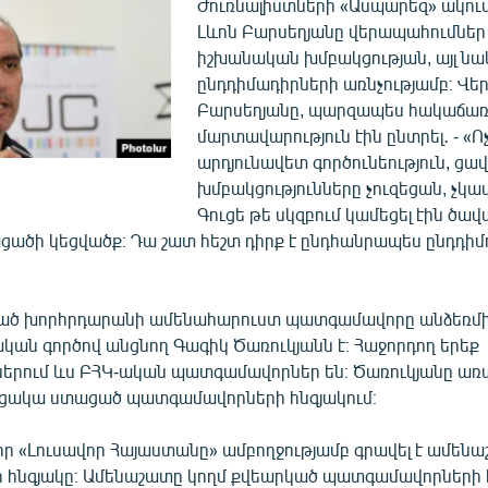
Ժուռնալիստների «Ասպարեզ» ակու
Լևոն Բարսեղյանը վերապահումներ ո
իշխանական խմբակցության, այլ նա
ընդդիմադիրների առնչությամբ։ Վեր
Բարսեղյանը, պարզապես հակաճառե
մարտավարություն էին ընտրել․ - «Ո
արդյունավետ գործունեություն, ցավ
խմբակցությունները չուզեցան, չկա
Գուցե թե սկզբում կամեցել էին ծավա
ացածի կեցվածք։ Դա շատ հեշտ դիրք է ընդհանրապես ընդդիմ
ված խորհրդարանի ամենահարուստ պատգամավորը անձեռմխե
կան գործով անցնող Գագիկ Ծառուկյանն է։ Հաջորդող երեք
երում ևս ԲՀԿ-ական պատգամավորներ են։ Ծառուկյանը ա
ցակա ստացած պատգամավորների հնգյակում։
իր «Լուսավոր Հայաստանը» ամբողջությամբ գրավել է ամենա
 հնգյակը։ Ամենաշատը կողմ քվեարկած պատգամավորների հն