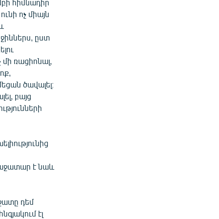
մբի հիմնադիր
ւնի ոչ միայն
և
ջիններս, ըստ
լու
չ մի ռացիոնալ,
ոք,
մեցան ծավալել։
լել, բայց
ությունների
լիությունից
ռաջատար է նաև
շատը դեմ
գյակում էլ