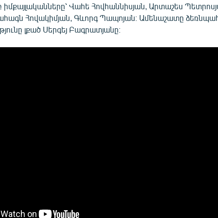
 իմքայլականները՝ Վահե Հովհաննիսյան, Արտաշես Պետրոսյ
ահագն Հովակիմյան, Գևորգ Պապոյան։ Ամենաշատը ձեռնպահ
յունը լքած Սերգեյ Բագրատյանը։