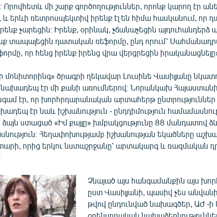
 Որովհետև մի շարք գործողություններ, որոնք կարող էր անե
և երևի ռետրոսպեկտիվ իրենք էլ են հիմա հասկանում, որ դ
իրենք չարեցին։ Իրենք, օրինակ, չճանաչեցին այդուհանդերձ 
ենք տապալեցին դատական ռեֆորմը, ընդ որում՝ Սահմանադ
րմը, որ հենց իրենք իրենց վրա վերցրեցին իրականացնելը
մոնիտորինգ» ծրագրի ղեկավար Լուսինե Վասիլյանը նկատում
ննախադեպ էր մի քանի առումներով։ Նորանկախ Հայաստան
նգամ էր, որ խորհրդարանական արտահերթ ընտրություններ
խադեպ էր նաև իշխանություն - ընդդիմություն համամասնու
 ձայն ստացած «Իմ քայլը» խմբակցությունը 88 մանդատով 
ասնություն։ Հեղափոխությամբ իշխանության եկածները աշխ
 տարի, որից երկու նստաշրջանը՝ արտակարգ և ռազմական դ
։
Չնայած այս հանգամանքին այս խո
ըստ Վասիլյանի, պասիվ չես անվանի։
թվով ընդունված նախագծեր, ԱԺ -ի 
օրենսդրական նախաձեռնություններ