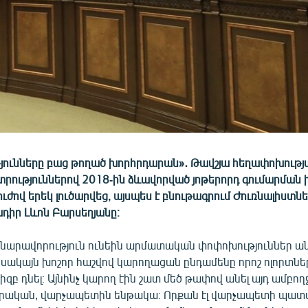
յունները բաց թողած խորհրդարան»․ Թավշյա հեղափոխությ
րություններով 2018-ին ձևավորված յոթերորդ գումարման
ուժով երեկ լուծարվեց, այսպես է բնութագրում Ժուռնալիստ
ադիր Լևոն Բարսեղյանը։
արավորություն ունեին արմատական փոփոխություններ ան
 սակայն խոշոր հաշվով կարողացան ընդամենը որոշ ոլորտնե
իզբ դնել։ Այնինչ կարող էին շատ մեծ թափով անել այդ ամբողջ
րական, վարչապետին ենթակա։ Որքան էլ վարչապետի պա