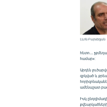
Լևոն Բարսեղյան
հետո․․․ չքմեղ
համար»։
Արդեն լուծար
զրկված և քրեա
հորիզոնականն
ամենաշատ բա
Իսկ ընդդիմադ
քվեարկածների