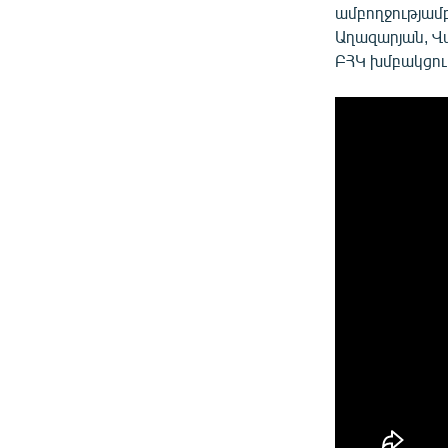
ամբողջությամբ
Աղազարյան, Վ
ԲՀԿ խմբակցութ