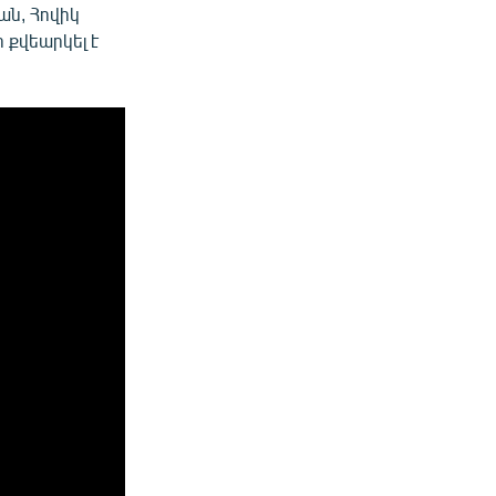
ան, Հովիկ
 քվեարկել է