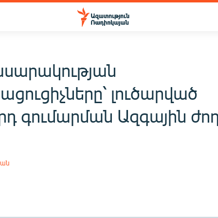
սարակության
ացուցիչները՝ լուծարված
որդ գումարման Ազգային ժո
յան