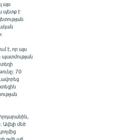
լ այս
ա պետք է
պետության
րական
»։
 է, որ այս
ի պատմության
 տեղի
թունը։ 70
ձևավորեց
ատեցին
րության
րհրդարանին,
 Ավելի մեծ
կողմից
ի թվի աճ,