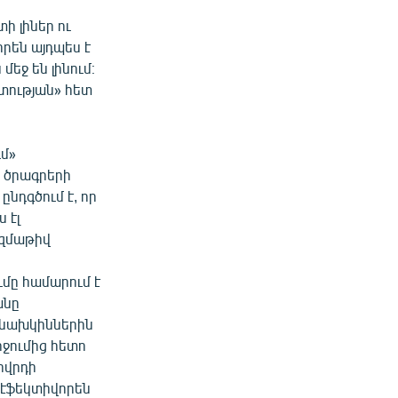
 լիներ ու
րեն այդպես է
եջ են լինում։
ատության» հետ
մ»
 ծրագրերի
նդգծում է, որ
 էլ
զմաթիվ
ւմը համարում է
անը
նախկիններին
ջումից հետո
ովրդի
 էֆեկտիվորեն