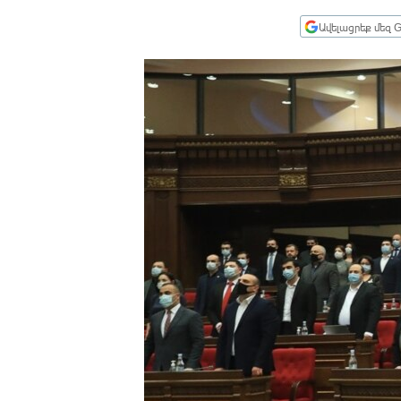
ՄԻՋԱԶԳԱՅԻՆ
Ավելացրեք մեզ G
ՄՇԱԿՈՒՅԹ
ՍՊՈՐՏ
ՄԵԿՆԱԲԱՆՈՒԹՅՈՒՆ
ՏՏ ԵՒ ԻՆՏԵՐՆԵՏ
ԿՈՐՈՆԱՎԻՐՈՒՍ
ԱՐԽԻՎ
ՏԵՍԱՆՅՈՒԹԵՐ
ԲԱՆԱՎԵՃ
ՁԳՏԵԼՈՎ ԼԱՎԱԳՈՒՅՆԻՆ
ՓՈԴՔԱՍԹ