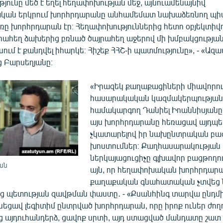
ունը մեծ է եղել հեղափոխության մեջ, այնուամենայնիվ
ան երկրում խորհրդարանը անհամեմատ նախաձեռնող պիտի
ռը խորհրդարան էր։ Հեղափոխություններից հետո օբյեկտիվո
այրահեղ ձախերից բռնած ծայրահեղ աջերով մի խմբակցության մ
սում է քանդվել իհարկե։ Հիշեք ՀՀՇ-ի պատմությունը», - «Ազ
ց Բարսեղյանը։
«Իրազեկ քաղաքացիների միավորու
հասարակական կազմակերպության
համակարգող Դանիել Իոաննիսյանը ը
այս խորհրդարանը հեռացավ այդպես
չկատարելով իր նախընտրական բա
խոստումներ։ Քաղհասարակության
ներկայացուցիչը գլխավոր բացթողո
ան
այն, որ հեղափոխական խորհրդար
քաղաքական գնահատական չտվեց 
ց պետության զավթման փաստը․ - «Քսանհինգ տարվա ընդմի
նեցավ լեգիտիմ ընտրված խորհրդարան, որը իրոք ուներ ժող
ց այդուհանդերձ, ցավոք սրտի, այդ ստացված մանդատը շատ