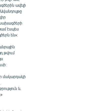
գծերին ավելի
«Ավանդույթը
դիր
 նախագծերի
 Կամ էսպես
ծերն են»։
անրային
յդ թվում
յս
ւսի։
ծր մակարդակի
վ
րություն և
ը»