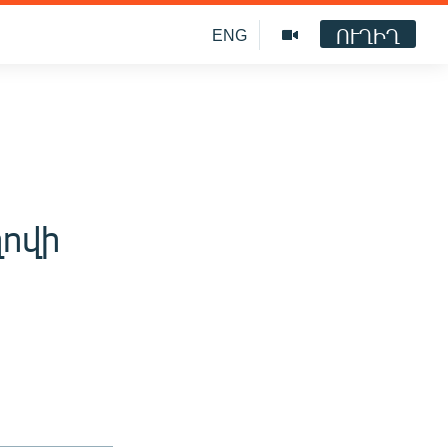
ՈՒՂԻՂ
ENG
ղովի