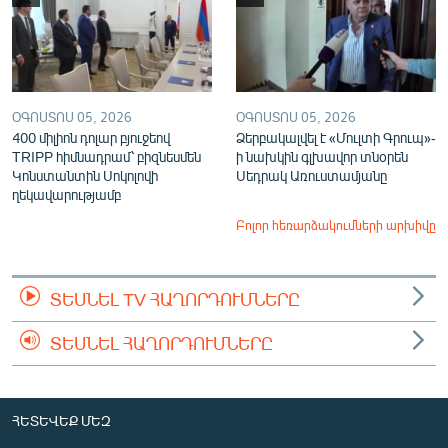
ՕԳՈՍՏՈՍ 05, 2026
ՕԳՈՍՏՈՍ 05, 2026
400 միլիոն դոլար բյուջեով
Ձերբակալվել է «Մուլտի Գրուպ»-
TRIPP հիմնադրամ՝ բիզնեսմեն
ի նախկին գլխավոր տնօրեն
Կոնստանտին Սոկոլովի
Սեդրակ Առուստամյանը
ղեկավարությամբ
Բոլոր հեռարձակումների արխիվը
ՏԵՍՆԵԼ TV ՀԱՂՈՐԴՈՒՄՆԵՐԸ
ՏԵՍՆԵԼ ՀԱՂՈՐԴՈՒՄՆԵՐԸ
ՀԵՏԵՎԵՔ ՄԵԶ