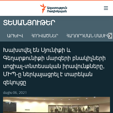
Մատչելիության
հղումներ
Անցնել
ՏԵՍԱՆՅՈՒԹԵՐ
հիմնական
ԱԶԱՏՈՒԹՅՈՒՆ TV
բովանդակությանը
ԱՐԽԻՎ
ՀՈԴՎԱԾՆԵՐ
ՀԱՂՈՐԴՄԱՆ ՄԱՍԻՆ
ՀԱՅԱՍՏԱՆ
Անցնել
հիմնական
ՔԱՂԱՔԱԿԱՆ
Խախտվել են Սյունիքի և
մենյուին
ԸՆՏՐՈՒԹՅՈՒՆՆԵՐ 2026
Որոնում
Գեղարքունիքի մարզերի բնակիչների
ԻՐԱՎՈՒՆՔ
սոցիալ-տնտեսական իրավունքները,
ՀԱՍԱՐԱԿՈՒԹՅՈՒՆ
ՄԻՊ-ը ներկայացրել է տարեկան
զեկույցը
ՏՆՏԵՍՈՒԹՅՈՒՆ
ՂԱՐԱԲԱՂ
մայիս 06, 2021
ՊԱՏԵՐԱԶՄԻ 6 ՇԱԲԱԹՆԵՐԸ
ՏԱՐԱԾԱՇՐՋԱՆ