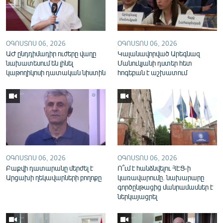
English
Русский
ՕԳՈՍՏՈՍ 06, 2026
ՕԳՈՍՏՈՍ 06, 2026
ԱԺ ընդդիմադիր ուժերը վաղը
ՀԵՏԵՎԵՔ ՄԵԶ
Կալանավորված Արեգնազ
նախատեսում են լինել
Մանուկյանի դստեր հետ
կաթողիկոսի դատական նիստին
հոգեբան է աշխատում
«Ազատության» բոլոր կայքերը
ՕԳՈՍՏՈՍ 06, 2026
ՕԳՈՍՏՈՍ 06, 2026
Բաքվի դատարանը մերժել է
Ո՞ւմ է հանձնվելու ՀԷՑ-ի
Արցախի ղեկավարների բողոքը
կառավարումը. նախարարը
գործընթացից մանրամասներ է
ներկայացրել