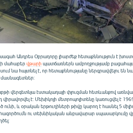
խագահ Անդրես Օբրադորը լիարժեք հետաքննություն է խոստ
նի մահաբեր
վթարի
պատճառներն ամբողջությամբ բացահայտ
իսում նա հայտնել է, որ հետաքննությանը ներգրավվելու են ն
 մասնագետներ։
աբթի վերգետնյա էստակադայի փլուզման հետևանքով առնվազ
րդ վիրավորվել է։ Մեխիկոյի մետրոպոլիտենը կառուցվել է 19
իծ ունի, և օրական երթուղիների թիվը կարող է հասնել 5 միլի
հագործումն ու տեխնիկական անբավարար սպասարկումը վ
ծել։