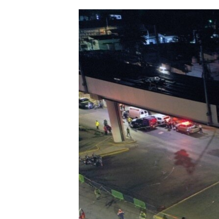
ՄԻՋԱԶԳԱՅԻՆ
ՄՇԱԿՈՒՅԹ
ՍՊՈՐՏ
ՄԵԿՆԱԲԱՆՈՒԹՅՈՒՆ
ՏՏ ԵՒ ԻՆՏԵՐՆԵՏ
ԿՈՐՈՆԱՎԻՐՈՒՍ
ԱՐԽԻՎ
ՏԵՍԱՆՅՈՒԹԵՐ
ԲԱՆԱՎԵՃ
ՁԳՏԵԼՈՎ ԼԱՎԱԳՈՒՅՆԻՆ
ՓՈԴՔԱՍԹ