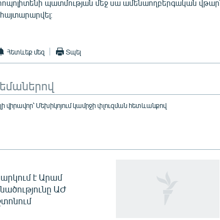
րոպոլիտենի պատմության մեջ սա ամենաողբերգական վթարն 
ր հայտարարվել։
Հետևեք մեզ
Տպել
թեմաներով
ելի վիրավոր՝ Մեխիկոյում կամրջի փլուզման հետևանքով
արկում է Արամ
նածությունը ԱԺ
տոնում