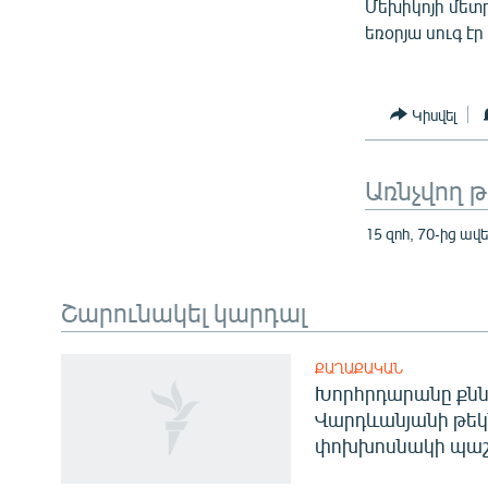
Մեխիկոյի մետ
եռօրյա սուգ է
Կիսվել
Առնչվող 
15 զոհ, 70-ից ավ
Շարունակել կարդալ
ՔԱՂԱՔԱԿԱՆ
Խորհրդարանը քնն
Վարդևանյանի թեկ
փոխխոսնակի պաշ