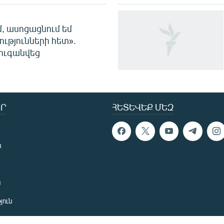
մ, ասոցացնում եմ
ությունների հետ».
ուգանվեց
Ր
ՀԵՏԵՎԵՔ ՄԵԶ
ն
ն
յուն
 խնդիր