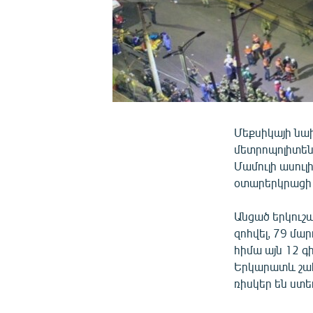
Մեքսիկայի նա
մետրոպոլիտե
Մամուլի ասուլ
օտարերկրացի
Անցած երկուշ
զոհվել, 79 մա
հիմա այն 12 գ
Երկարատև շա
ռիսկեր են ստեղ