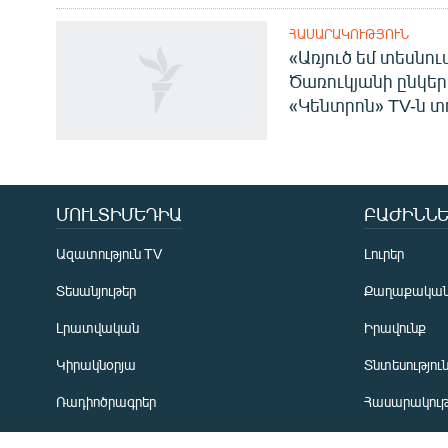
ՀԱՍԱՐԱԿՈՒԹՅՈՒՆ
«Առյուծ եմ տեսնու
Ծառուկյանի ընկեր
«Կենտրոն» TV-ն տ
Հայերեն
English
Русский
ՄՈՒԼՏԻՄԵԴԻԱ
ԲԱԺԻՆՆԵ
ՀԵՏԵՎԵՔ ՄԵԶ
Ազատություն TV
Լուրեր
Տեսանյութեր
Քաղաքակա
Լրատվական
Իրավունք
Կիրակնօրյա
Տնտեսությու
«Ազատության» բոլոր կայքերը
Ռադիոծրագրեր
Հասարակութ
Առավոտյան ծրագիր
Ղարաբաղյան