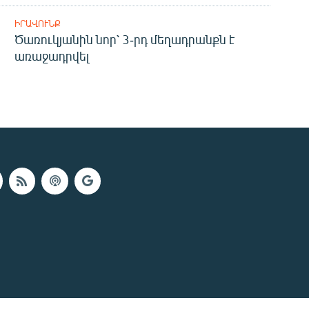
ԻՐԱՎՈՒՆՔ
Ծառուկյանին նոր՝ 3-րդ մեղադրանքն է
առաջադրվել