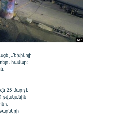
ացել Մեխիկոյի
ելու համար։
աև
ն 25 մարդ է
69 թվականին,
ոնի։
թարների