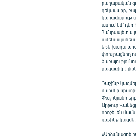
քաղաքական գո
ղեկավարը, բայ
կառավարության
ասում եմ՝ դեռ
Հանրապետակա
ամենապահեստա
եթե խաղա առան
փոխլրացնող ո
ծառայությունո
բացառիկ է լինե
Դաշինք կազմե
մարմնի նիստի
Փաշինյանի եր
Արթուր Վանեց
որոշել են մաս
դաշինք կազմել
«Արձանագրելո