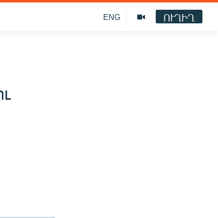
ՈՒՂԻՂ
ENG
ու