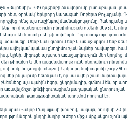
ինչև «Հայրենիք»-ՀՀԿ դաշինքի ձևավորումը քաղաքական կոն
ուժերի հետ, օրինակ՝ երկրորդ նախագահ Ռոբերտ Քոչարյանի,
 որոշվեց հենց այս դաշինքով մասնակցությունը, Հակոբյան
 ենք, որ մրցակցությունը ընդդիմության ուժերի մեջ չէ, և ըն
ունենալու են հստակ մեկ թիրախ՝ որն է՝ օր առաջ այս պատուհ
ց ազատվելը։ Մենք նաև գտնում ենք և առաջարկում ենք ռես
ոկոս ավել կամ պակաս ընդդիմության ձայներ հավաքելու համ
իսկ, կլինի, միգուցե այդպիսի առաջարկություն մեր կողմից, 
, մեր թիրախը և մեր ռազմավարությունն ընդհանուր ընդդիմ
, օրինակ, հուշագրի տեսքով։ Երկրորդ նախագահի շուրջ ձ
ով մեր ընկալումը հետևյալն է, որ սա ավելի շատ մարտավար
ւ բևեռները այս պահին հզոր, ընդդիմադիր, գտնում են, որ արդ
ր առավել ճիշտ կոնֆիգուրացիան քաղաքական ընտրության գ
ավարական, քաղաքագիտական առումով որոշում է»։
կնաբան Հակոբ Բադալյանի խոսքով, սակայն, հունիսի 20-ի
ություններին ընդդիմադիր ուժերի միջև մրցակցություն այ