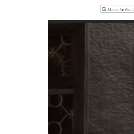
ՄԻՋԱԶԳԱՅԻՆ
Ավելացրեք մեզ G
ՄՇԱԿՈՒՅԹ
ՍՊՈՐՏ
ՄԵԿՆԱԲԱՆՈՒԹՅՈՒՆ
ՏՏ ԵՒ ԻՆՏԵՐՆԵՏ
ԿՈՐՈՆԱՎԻՐՈՒՍ
ԱՐԽԻՎ
ՏԵՍԱՆՅՈՒԹԵՐ
ԲԱՆԱՎԵՃ
ՁԳՏԵԼՈՎ ԼԱՎԱԳՈՒՅՆԻՆ
ՓՈԴՔԱՍԹ