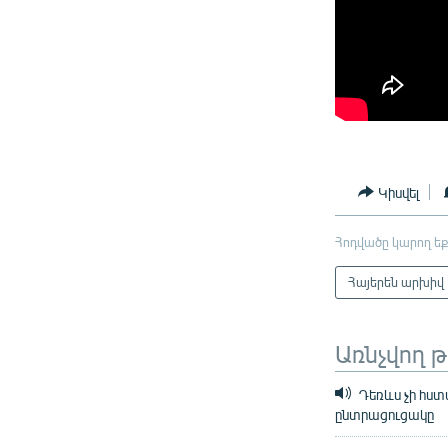
Կիսվել
Հոդվածը կարող եք
Հայերեն արխիվ
Առնչվող 
Դեռևս չի հստա
ընտրացուցակը