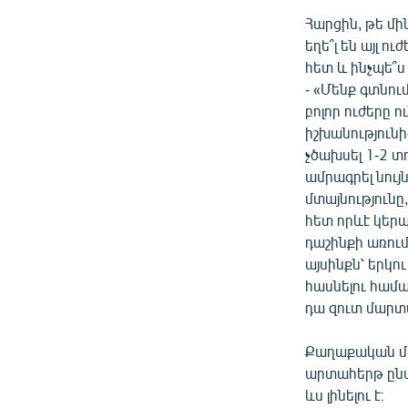
Հարցին, թե մ
եղե՞լ են այլ 
հետ և ինչպե՞ս
- «Մենք գտնում
բոլոր ուժերը 
իշխանությունի
չծախսել 1-2 տ
ամրագրել նույն
մտայնությունը
հետ որևէ կերպ
դաշինքի առում
այսինքն՝ երկո
հասնելու համա
դա զուտ մարտ
Քաղաքական մե
արտահերթ ընտր
ևս լինելու է։