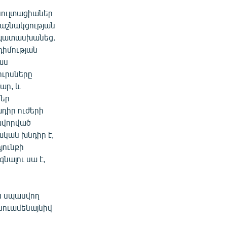
սուլտացիաներ
 Դաշնակցության
ը պատասխանեց․
դդիմության
աս
ուրսները
ար, և
մեր
ադիր ուժերի
ևավորված
ական խնդիր է,
յունքի
նալու սա է,
ն սպասվող
նուամենայնիվ