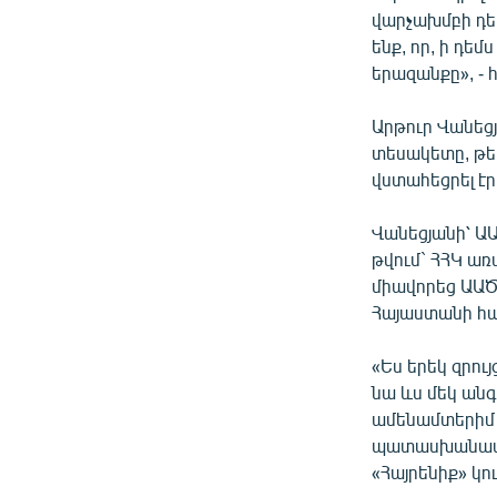
վարչախմբի դե
ենք, որ, ի դեմ
երազանքը», -
Արթուր Վանեցյ
տեսակետը, թե 
վստահեցրել էր,
Վանեցյանի՝ Ա
թվում` ՀՀԿ առ
միավորեց ԱԱԾ
Հայաստանի հ
«Ես երեկ զրու
նա ևս մեկ անգ
ամենամտերիմ ա
պատասխանատվու
«Հայրենիք» կո