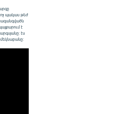
կարգը
ա ոչ պակաս թեժ
նտրազանգվածն
պայքարում է
արգսյանը։ էս
ն մեկնաբանը։