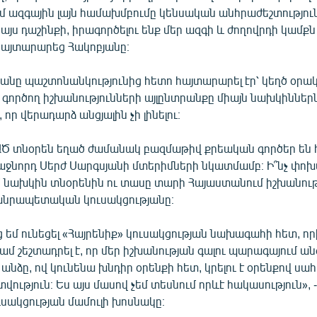
մ ազգային լայն համախմբումը կենսական անհրաժեշտություն
ս այս դաշինքի, իրագործելու ենք մեր ազգի և ժողովրդի կամքն
 հայտարարեց Հակոբյանը։
անը պաշտոնանկությունից հետո հայտարարել էր՝ կեղծ օրակ
գործող իշխանությունների այլընտրանքը միայն նախկիններն
 որ վերադարձ անցյալին չի լինելու։
ԱԾ տնօրեն եղած ժամանակ բազմաթիվ քրեական գործեր են հա
աջնորդ Սերժ Սարգսյանի մտերիմների նկատմամբ։ Ի՞նչ փոխ
 նախկին տնօրենին ու տասը տարի Հայաստանում իշխանու
անրապետական կուսակցությանը։
յց եմ ունեցել «Հայրենիք» կուսակցության նախագահի հետ, ո
ամ շեշտադրել է, որ մեր իշխանության գալու պարագայում ա
նձը, ով կունենա խնդիր օրենքի հետ, կրելու է օրենքով ս
թյուն։ Ես այս մասով չեմ տեսնում որևէ հակասություն», 
ւսակցության մամուլի խոսնակը։