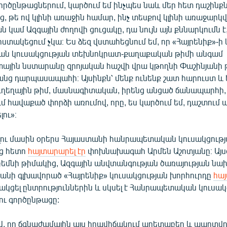
րծընթացներում, կարծում եմ ինչպես նաև մեր հետ դաշինքն
ց, թե ով կլինի առաջին համար, ինչ տեսքով կլինի առաջարկ
 կամ Ազգային ժողովի ցուցակը, դա նույն այն քննարկումն է
 հստակեցում չկա։ Ես ձեզ վստահեցնում եմ, որ «Հայրենիք»-ի 
ն կուսակցության տեխնոկրատ-քաղաքական թիմի անգամ
յին նստարանը զրոյական հաշվի վրա կթողնի Փաշինյանի թ
ց դարպասապահի։ Այսինքն՝ մենք ունենք շատ հարուստ և եր
ւղեղային թիմ, մասնագիտական, իրենց անցած ճանապարհի
ւմ հավաքած փորձի առումով, որը, ես կարծում եմ, դաշտում 
լու»։
լու մասին օրերս Հայաստանի հանրապետական կուսակցութ
ց հետո
հայտարարել էր
փոխնախագահ Արմեն Աշոտյանը։ Այսօր
բեմնի թիմակից, Ազգային անվտանգության ծառայության նա
յանի գլխավորած «Հայրենիք» կուսակցության խորհուրդը
հա
նակցել ընտրություններին և սկսել է Հանրապետական կուսա
ու գործընթացը:
վ, որ ճգնաժամային այս իրավիճակում աղետաբեր և պարտվ