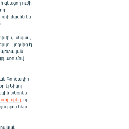
ի գնացող ուժի
վող
, որի մասին ես
և
իմին, անգամ,
կու կողմից էլ
, պետական
այդ առումով
յան Գործադիր
 էլ Նիկոլ
խկին տնօրեն
յտարարեց
, որ
կցության հետ
ողական