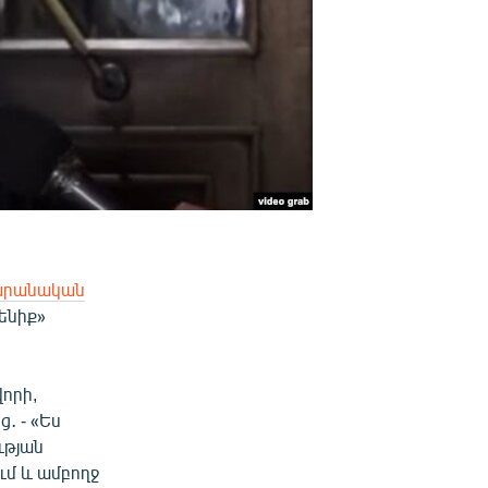
դարանական
ենիք»
վորի,
․ - «Ես
ւթյան
ւմ և ամբողջ