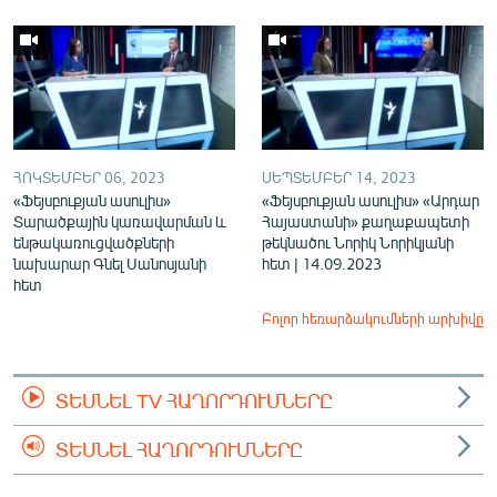
ՀՈԿՏԵՄԲԵՐ 06, 2023
ՍԵՊՏԵՄԲԵՐ 14, 2023
«Ֆեյսբուքյան ասուլիս»
«Ֆեյսբուքյան ասուլիս» «Արդար
Տարածքային կառավարման և
Հայաստանի» քաղաքապետի
ենթակառուցվածքների
թեկնածու Նորիկ Նորիկյանի
նախարար Գնել Սանոսյանի
հետ | 14.09.2023
հետ
Բոլոր հեռարձակումների արխիվը
ՏԵՍՆԵԼ TV ՀԱՂՈՐԴՈՒՄՆԵՐԸ
ՏԵՍՆԵԼ ՀԱՂՈՐԴՈՒՄՆԵՐԸ