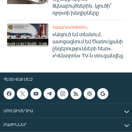
ձկնաբույծներին. կլուծի՞
ոլորտի խնդիրները
ՀԱՍԱՐԱԿՈՒԹՅՈՒՆ
«Առյուծ եմ տեսնում,
ասոցացնում եմ Ծառուկյանի
ընկերությունների հետ».
«Կենտրոն» TV-ն տուգանվեց
ՀԵՏԵՎԵՔ ՄԵԶ
ՄՈՒԼՏԻՄԵԴԻԱ
ԲԱԺԻՆՆԵՐ