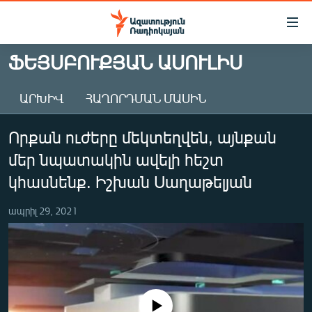
Մատչելիության
հղումներ
Անցնել
ՖԵՅՍԲՈՒՔՅԱՆ ԱՍՈՒԼԻՍ
հիմնական
ԱԶԱՏՈՒԹՅՈՒՆ TV
բովանդակությանը
ԱՐԽԻՎ
ՀԱՂՈՐԴՄԱՆ ՄԱՍԻՆ
ՀԱՅԱՍՏԱՆ
Անցնել
հիմնական
ՔԱՂԱՔԱԿԱՆ
Որքան ուժերը մեկտեղվեն, այնքան
մենյուին
ԸՆՏՐՈՒԹՅՈՒՆՆԵՐ 2026
Որոնում
մեր նպատակին ավելի հեշտ
ԻՐԱՎՈՒՆՔ
կհասնենք. Իշխան Սաղաթելյան
ՀԱՍԱՐԱԿՈՒԹՅՈՒՆ
ապրիլ 29, 2021
ՏՆՏԵՍՈՒԹՅՈՒՆ
ՂԱՐԱԲԱՂ
ՊԱՏԵՐԱԶՄԻ 6 ՇԱԲԱԹՆԵՐԸ
ՏԱՐԱԾԱՇՐՋԱՆ
No media source currently available