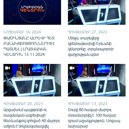
English
Русский
ՀԵՏԵՎԵՔ ՄԵԶ
ՆՈՅԵՄԲԵՐ 14, 2024
ՀՈԿՏԵՄԲԵՐ 27, 2023
ՓԱՇԻՆՅԱՆԸ ԱԼԻԵՎԻ ՀԵՏ
Մինչև տարեվերջ
ԲԱՆԱԿՑՈՒԹՅՈՒՆՆԵՐԻՑ Է
կբեռնաթափվի Երևանի
ՊԱՏՄԵԼ | ԼՐԱՏՎԱԿԱՆ
կենտրոնը. տրանսպորտի
ԿԵՆՏՐՈՆ 13.11.2024
վարչության պետ
«Ազատության» բոլոր կայքերը
ՀՈԿՏԵՄԲԵՐ 20, 2023
ՀՈԿՏԵՄԲԵՐ 13, 2023
Արցախում պայթյունի ու
Շուրջ 80 հազար մարդու
ռազմական ագրեսիայի
տրամադրվել է 100 հազար
հետևանքով զոհված 40 մարդու
դրամ աջակցություն. Սոցապ
աճյուն է նույնականացվել
նախարար