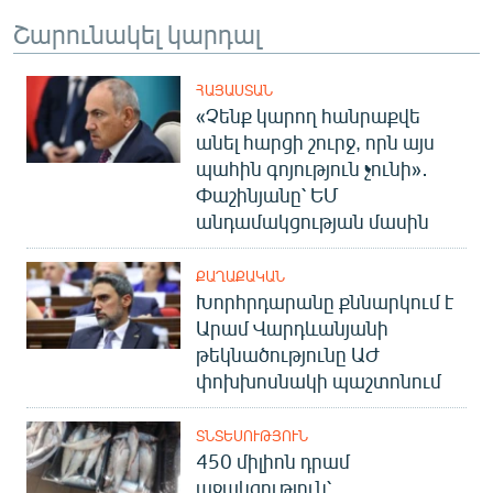
Շարունակել կարդալ
ՀԱՅԱՍՏԱՆ
«Չենք կարող հանրաքվե
անել հարցի շուրջ, որն այս
պահին գոյություն չունի»․
Փաշինյանը՝ ԵՄ
անդամակցության մասին
ՔԱՂԱՔԱԿԱՆ
Խորհրդարանը քննարկում է
Արամ Վարդևանյանի
թեկնածությունը ԱԺ
փոխխոսնակի պաշտոնում
ՏՆՏԵՍՈՒԹՅՈՒՆ
450 միլիոն դրամ
աջակցություն՝