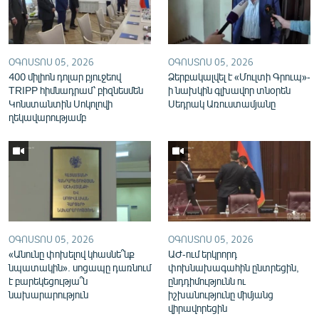
English
Русский
ՕԳՈՍՏՈՍ 05, 2026
ՕԳՈՍՏՈՍ 05, 2026
400 միլիոն դոլար բյուջեով
ՀԵՏԵՎԵՔ ՄԵԶ
Ձերբակալվել է «Մուլտի Գրուպ»-
TRIPP հիմնադրամ՝ բիզնեսմեն
ի նախկին գլխավոր տնօրեն
Կոնստանտին Սոկոլովի
Սեդրակ Առուստամյանը
ղեկավարությամբ
«Ազատության» բոլոր կայքերը
ՕԳՈՍՏՈՍ 05, 2026
ՕԳՈՍՏՈՍ 05, 2026
«Անունը փոխելով կհասնե՞նք
ԱԺ-ում երկրորդ
նպատակին». սոցապը դառնում
փոխնախագահին ընտրեցին,
է բարեկեցությա՞ն
ընդդիմությունն ու
նախարարություն
իշխանությունը միմյանց
վիրավորեցին