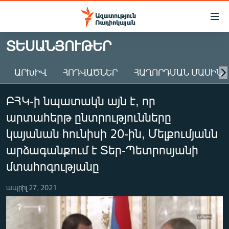
Մատչելիության
հղումներ
Անցնել
ՏԵՍԱՆՅՈՒԹԵՐ
հիմնական
ԱԶԱՏՈՒԹՅՈՒՆ TV
բովանդակությանը
ԱՐԽԻՎ
ՀՈԴՎԱԾՆԵՐ
ՀԱՂՈՐԴՄԱՆ ՄԱՍԻՆ
ՀԱՅԱՍՏԱՆ
Անցնել
հիմնական
ՔԱՂԱՔԱԿԱՆ
ԲՀԿ-ի նպատակն այն է, որ
մենյուին
ԸՆՏՐՈՒԹՅՈՒՆՆԵՐ 2026
Որոնում
արտահերթ ընտրությունները
ԻՐԱՎՈՒՆՔ
կայանան հունիսի 20-ին, Մելքումյանն
ՀԱՍԱՐԱԿՈՒԹՅՈՒՆ
արձագանքում է Տեր-Պետրոսյանի
մտահոգությանը
ՏՆՏԵՍՈՒԹՅՈՒՆ
ՂԱՐԱԲԱՂ
ապրիլ 27, 2021
ՊԱՏԵՐԱԶՄԻ 6 ՇԱԲԱԹՆԵՐԸ
ՏԱՐԱԾԱՇՐՋԱՆ