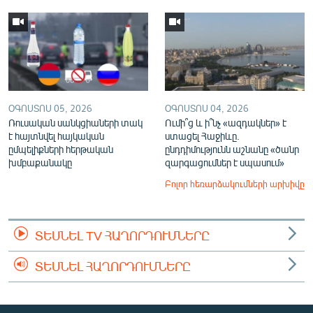
ՕԳՈՍՏՈՍ 05, 2026
ՕԳՈՍՏՈՍ 04, 2026
Ռուսական սանկցիաների տակ
Ումի՞ց և ի՞նչ «ազդակներ» է
է հայտնվել հայկական
ստացել Հաջիևը.
ըմպելիքների հերթական
ընդդիմությունն աշնանը «ծանր
խմբաքանակը
զարգացումներ է սպասում»
Բոլոր հեռարձակումների արխիվը
ՏԵՍՆԵԼ TV ՀԱՂՈՐԴՈՒՄՆԵՐԸ
ՏԵՍՆԵԼ ՀԱՂՈՐԴՈՒՄՆԵՐԸ