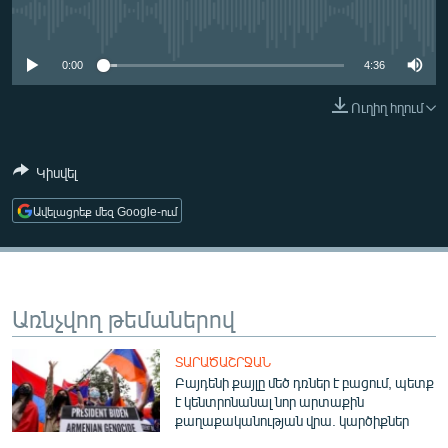
ՄԻՋԱԶԳԱՅԻՆ
No media source currently available
ՄՇԱԿՈՒՅԹ
0:00
4:36
ՍՊՈՐՏ
Ուղիղ հղում
ՄԵԿՆԱԲԱՆՈՒԹՅՈՒՆ
ՏՏ ԵՒ ԻՆՏԵՐՆԵՏ
Կիսվել
ԿՈՐՈՆԱՎԻՐՈՒՍ
Ավելացրեք մեզ Google-ում
ԱՐԽԻՎ
ՏԵՍԱՆՅՈՒԹԵՐ
ԲԱՆԱՎԵՃ
Առնչվող թեմաներով
ՁԳՏԵԼՈՎ ԼԱՎԱԳՈՒՅՆԻՆ
ՏԱՐԱԾԱՇՐՋԱՆ
ՓՈԴՔԱՍԹ
Բայդենի քայլը մեծ դռներ է բացում, պետք
է կենտրոնանալ նոր արտաքին
քաղաքականության վրա. կարծիքներ
Հայերեն