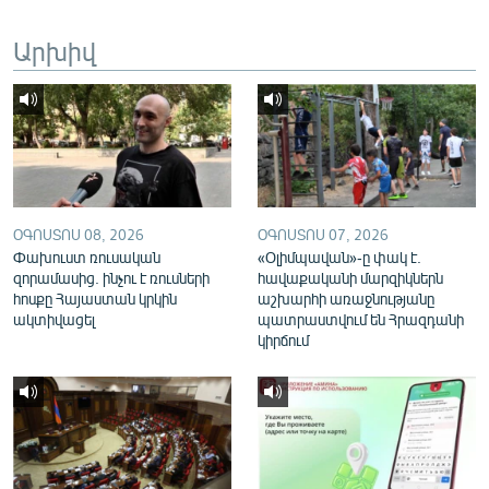
English
Արխիվ
Русский
ՀԵՏԵՎԵՔ ՄԵԶ
ՕԳՈՍՏՈՍ 08, 2026
ՕԳՈՍՏՈՍ 07, 2026
Փախուստ ռուսական
«Օլիմպավան»-ը փակ է.
«Ազատության» բոլոր կայքերը
զորամասից. ինչու է ռուսների
հավաքականի մարզիկներն
հոսքը Հայաստան կրկին
աշխարհի առաջնությանը
ակտիվացել
պատրաստվում են Հրազդանի
կիրճում