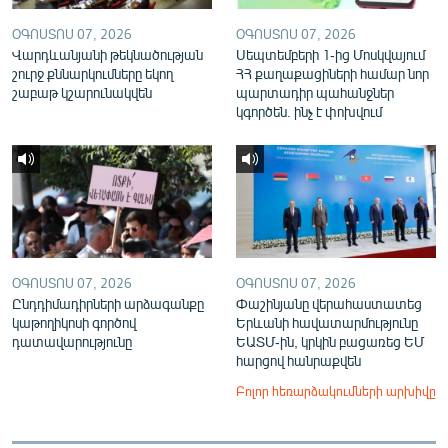
ՕԳՈՍՏՈՍ 07, 2026
ՕԳՈՍՏՈՍ 07, 2026
Վարդևանյանի թեկնածության
Սեպտեմբերի 1-ից Մոսկվայում
շուրջ քննարկումները եկող
ՀՀ քաղաքացիների համար նոր
շաբաթ կշարունակվեն
պարտադիր պահանջներ
կգործեն. ինչ է փոխվում
ՕԳՈՍՏՈՍ 07, 2026
ՕԳՈՍՏՈՍ 07, 2026
Ընդդիմադիրների արձագանքը
Փաշինյանը վերահաստատեց
կաթողիկոսի գործով
Երևանի հավատարմությունը
դատավարությունը
ԵԱՏՄ-ին, կրկին բացառեց ԵՄ
հարցով հանրաքվեն
Բոլոր հեռարձակումների արխիվը