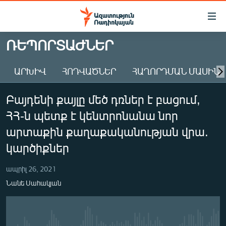
Մատչելիության
հղումներ
Անցնել
ՌԵՊՈՐՏԱԺՆԵՐ
հիմնական
ԱԶԱՏՈՒԹՅՈՒՆ TV
բովանդակությանը
ԱՐԽԻՎ
ՀՈԴՎԱԾՆԵՐ
ՀԱՂՈՐԴՄԱՆ ՄԱՍԻՆ
ՀԱՅԱՍՏԱՆ
Անցնել
հիմնական
ՔԱՂԱՔԱԿԱՆ
Բայդենի քայլը մեծ դռներ է բացում,
մենյուին
ԸՆՏՐՈՒԹՅՈՒՆՆԵՐ 2026
Որոնում
ՀՀ-ն պետք է կենտրոնանա նոր
ԻՐԱՎՈՒՆՔ
արտաքին քաղաքականության վրա.
ՀԱՍԱՐԱԿՈՒԹՅՈՒՆ
կարծիքներ
ՏՆՏԵՍՈՒԹՅՈՒՆ
ապրիլ 26, 2021
ՂԱՐԱԲԱՂ
Նանե Սահակյան
ՊԱՏԵՐԱԶՄԻ 6 ՇԱԲԱԹՆԵՐԸ
ՏԱՐԱԾԱՇՐՋԱՆ