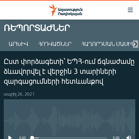
Մատչելիության
հղումներ
Անցնել
ՌԵՊՈՐՏԱԺՆԵՐ
հիմնական
ԱԶԱՏՈՒԹՅՈՒՆ TV
բովանդակությանը
ԱՐԽԻՎ
ՀՈԴՎԱԾՆԵՐ
ՀԱՂՈՐԴՄԱՆ ՄԱՍԻՆ
ՀԱՅԱՍՏԱՆ
Անցնել
հիմնական
ՔԱՂԱՔԱԿԱՆ
Ըստ փորձագետի՝ ԵՊՀ-ում ճգնաժամը
մենյուին
ԸՆՏՐՈՒԹՅՈՒՆՆԵՐ 2026
Որոնում
ձևավորվել է վերջին 3 տարիների
ԻՐԱՎՈՒՆՔ
զարգացումների հետևանքով
ՀԱՍԱՐԱԿՈՒԹՅՈՒՆ
ապրիլ 26, 2021
ՏՆՏԵՍՈՒԹՅՈՒՆ
ՂԱՐԱԲԱՂ
ՊԱՏԵՐԱԶՄԻ 6 ՇԱԲԱԹՆԵՐԸ
No media source currently available
ՏԱՐԱԾԱՇՐՋԱՆ
0:00
5:05