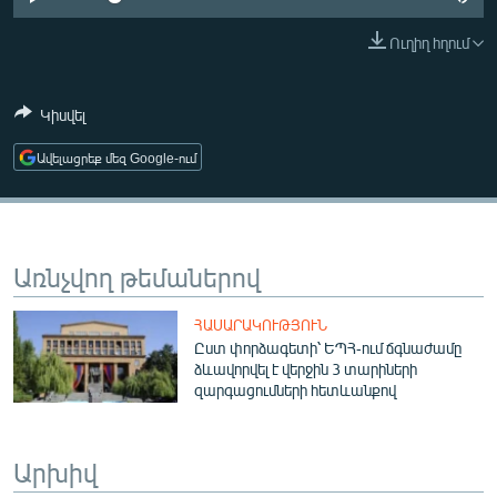
ՄԻՋԱԶԳԱՅԻՆ
Ուղիղ հղում
ՄՇԱԿՈՒՅԹ
ՍՊՈՐՏ
Կիսվել
ՄԵԿՆԱԲԱՆՈՒԹՅՈՒՆ
Ավելացրեք մեզ Google-ում
ՏՏ ԵՒ ԻՆՏԵՐՆԵՏ
ԿՈՐՈՆԱՎԻՐՈՒՍ
ԱՐԽԻՎ
Առնչվող թեմաներով
ՏԵՍԱՆՅՈՒԹԵՐ
ՀԱՍԱՐԱԿՈՒԹՅՈՒՆ
ԲԱՆԱՎԵՃ
Ըստ փորձագետի՝ ԵՊՀ-ում ճգնաժամը
ձևավորվել է վերջին 3 տարիների
ՁԳՏԵԼՈՎ ԼԱՎԱԳՈՒՅՆԻՆ
զարգացումների հետևանքով
ՓՈԴՔԱՍԹ
Արխիվ
Հայերեն