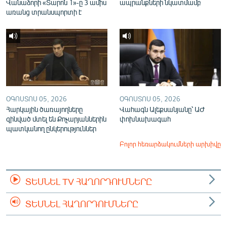
Վանաձորի «Տարոն 1»-ը 3 ամիս
ապրանքների նկատմամբ
առանց տրանսպորտի է
ՕԳՈՍՏՈՍ 05, 2026
ՕԳՈՍՏՈՍ 05, 2026
Հարկային ծառայողները
Վահագն Ալեքսանյանը՝ ԱԺ
զինված մտել են Քոչարյաններին
փոխնախագահ
պատկանող ընկերություններ
Բոլոր հեռարձակումների արխիվը
ՏԵՍՆԵԼ TV ՀԱՂՈՐԴՈՒՄՆԵՐԸ
ՏԵՍՆԵԼ ՀԱՂՈՐԴՈՒՄՆԵՐԸ