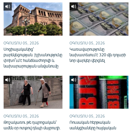
English
Русский
ՀԵՏԵՎԵՔ ՄԵԶ
ՕԳՈՍՏՈՍ 05, 2026
ՕԳՈՍՏՈՍ 05, 2026
Սոցիալականից՝
Կառավարությունը
բարեկեցության. իշխանությունը
նախատեսում է 320 մլն դոլարի
փոխո՞ւմ է հանձնաժողովի և
նոր վարկեր վերցնել
նախարարության անվանումը
«Ազատության» բոլոր կայքերը
ՕԳՈՍՏՈՍ 05, 2026
ՕԳՈՍՏՈՍ 05, 2026
Թոշակառու թե դպրոցական՝
Ռուսական հերթական
ամեն օր ոտքով դեպի մայրուղի.
սանկցիաները հայկական