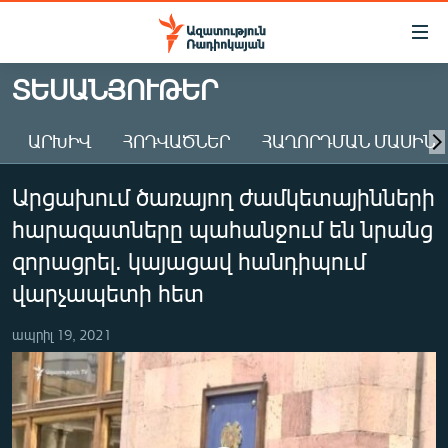
Մատչելիության
հղումներ
Անցնել
ՏԵՍԱՆՅՈՒԹԵՐ
հիմնական
ԱԶԱՏՈՒԹՅՈՒՆ TV
բովանդակությանը
ԱՐԽԻՎ
ՀՈԴՎԱԾՆԵՐ
ՀԱՂՈՐԴՄԱՆ ՄԱՍԻՆ
ՀԱՅԱՍՏԱՆ
Անցնել
հիմնական
ՔԱՂԱՔԱԿԱՆ
Արցախում ծառայող ժամկետայինների
մենյուին
ԸՆՏՐՈՒԹՅՈՒՆՆԵՐ 2026
Որոնում
հարազատները պահանջում են նրանց
ԻՐԱՎՈՒՆՔ
զորացրել. կայացավ հանդիպում
ՀԱՍԱՐԱԿՈՒԹՅՈՒՆ
վարչապետի հետ
ՏՆՏԵՍՈՒԹՅՈՒՆ
ապրիլ 19, 2021
ՂԱՐԱԲԱՂ
ՊԱՏԵՐԱԶՄԻ 6 ՇԱԲԱԹՆԵՐԸ
ՏԱՐԱԾԱՇՐՋԱՆ