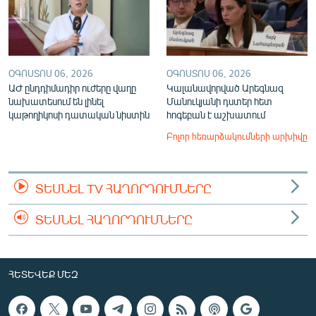
ՕԳՈՍՏՈՍ 06, 2026
ՕԳՈՍՏՈՍ 06, 2026
ԱԺ ընդդիմադիր ուժերը վաղը
Կալանավորված Արեգնազ
նախատեսում են լինել
Մանուկյանի դստեր հետ
կաթողիկոսի դատական նիստին
հոգեբան է աշխատում
Բոլոր հեռարձակումների արխիվը
ՏԵՍՆԵԼ TV ՀԱՂՈՐԴՈՒՄՆԵՐԸ
ՏԵՍՆԵԼ ՀԱՂՈՐԴՈՒՄՆԵՐԸ
ՀԵՏԵՎԵՔ ՄԵԶ