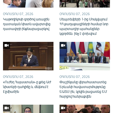
English
Русский
ՕԳՈՍՏՈՍ 07, 2026
ՕԳՈՍՏՈՍ 07, 2026
Կաթողիկոսի գործով առաջին
Սեպտեմբերի 1-ից Մոսկվայում
դատական նիստն ավարտվեց
ՀՀ քաղաքացիների համար նոր
ՀԵՏԵՎԵՔ ՄԵԶ
դատավորի ինքնաբացարկով
պարտադիր պահանջներ
կգործեն. ինչ է փոխվում
«Ազատության» բոլոր կայքերը
ՕԳՈՍՏՈՍ 07, 2026
ՕԳՈՍՏՈՍ 07, 2026
«Ուժեղ Հայաստան»-ը լքեց ԱԺ
Փաշինյանը վերահաստատեց
նիստերի դահլիճը և մեկնում է
Երևանի հավատարմությունը
Էջմիածին
ԵԱՏՄ-ին, կրկին բացառեց ԵՄ
հարցով հանրաքվեն