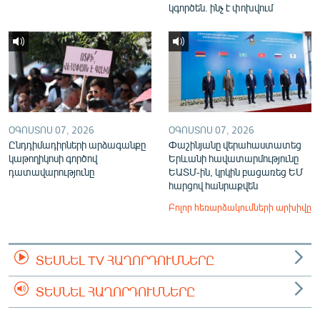
կգործեն. ինչ է փոխվում
ՕԳՈՍՏՈՍ 07, 2026
ՕԳՈՍՏՈՍ 07, 2026
Ընդդիմադիրների արձագանքը
Փաշինյանը վերահաստատեց
կաթողիկոսի գործով
Երևանի հավատարմությունը
դատավարությունը
ԵԱՏՄ-ին, կրկին բացառեց ԵՄ
հարցով հանրաքվեն
Բոլոր հեռարձակումների արխիվը
ՏԵՍՆԵԼ TV ՀԱՂՈՐԴՈՒՄՆԵՐԸ
ՏԵՍՆԵԼ ՀԱՂՈՐԴՈՒՄՆԵՐԸ