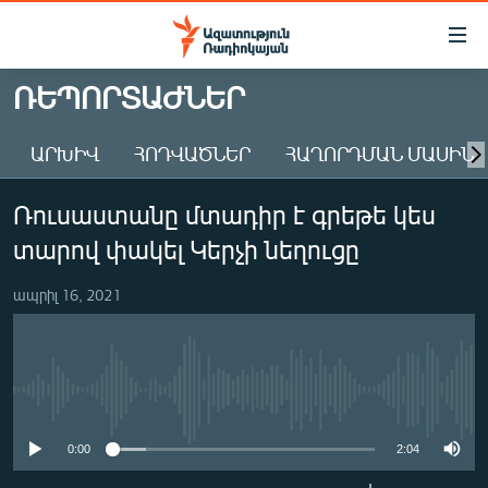
Մատչելիության
հղումներ
Անցնել
ՌԵՊՈՐՏԱԺՆԵՐ
հիմնական
ԱԶԱՏՈՒԹՅՈՒՆ TV
բովանդակությանը
ԱՐԽԻՎ
ՀՈԴՎԱԾՆԵՐ
ՀԱՂՈՐԴՄԱՆ ՄԱՍԻՆ
ՀԱՅԱՍՏԱՆ
Անցնել
հիմնական
ՔԱՂԱՔԱԿԱՆ
Ռուսաստանը մտադիր է գրեթե կես
մենյուին
ԸՆՏՐՈՒԹՅՈՒՆՆԵՐ 2026
Որոնում
տարով փակել Կերչի նեղուցը
ԻՐԱՎՈՒՆՔ
ապրիլ 16, 2021
ՀԱՍԱՐԱԿՈՒԹՅՈՒՆ
ՏՆՏԵՍՈՒԹՅՈՒՆ
ՂԱՐԱԲԱՂ
No media source currently available
ՊԱՏԵՐԱԶՄԻ 6 ՇԱԲԱԹՆԵՐԸ
0:00
2:04
ՏԱՐԱԾԱՇՐՋԱՆ