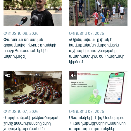
English
Русский
ՀԵՏԵՎԵՔ ՄԵԶ
ՕԳՈՍՏՈՍ 08, 2026
ՕԳՈՍՏՈՍ 07, 2026
Փախուստ ռուսական
«Օլիմպավան»-ը փակ է.
զորամասից. ինչու է ռուսների
հավաքականի մարզիկներն
հոսքը Հայաստան կրկին
աշխարհի առաջնությանը
ակտիվացել
պատրաստվում են Հրազդանի
կիրճում
«Ազատության» բոլոր կայքերը
ՕԳՈՍՏՈՍ 07, 2026
ՕԳՈՍՏՈՍ 07, 2026
Վարդևանյանի թեկնածության
Սեպտեմբերի 1-ից Մոսկվայում
շուրջ քննարկումները եկող
ՀՀ քաղաքացիների համար նոր
շաբաթ կշարունակվեն
պարտադիր պահանջներ