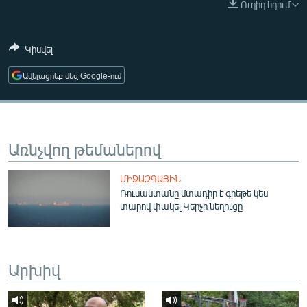
Ուղիղ հղում
ՄԻՋԱԶԳԱՅԻՆ
ՄՇԱԿՈՒՅԹ
Կիսվել
ՍՊՈՐՏ
Ավելացրեք մեզ Google-ում
ՄԵԿՆԱԲԱՆՈՒԹՅՈՒՆ
ՏՏ ԵՒ ԻՆՏԵՐՆԵՏ
ԿՈՐՈՆԱՎԻՐՈՒՍ
Առնչվող թեմաներով
ԱՐԽԻՎ
ՄԻՋԱԶԳԱՅԻՆ
ՏԵՍԱՆՅՈՒԹԵՐ
Ռուսաստանը մտադիր է գրեթե կես
տարով փակել Կերչի նեղուցը
ԲԱՆԱՎԵՃ
ՁԳՏԵԼՈՎ ԼԱՎԱԳՈՒՅՆԻՆ
ՓՈԴՔԱՍԹ
Արխիվ
Հայերեն