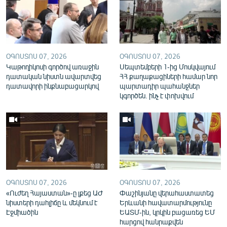
English
Русский
ՀԵՏԵՎԵՔ ՄԵԶ
ՕԳՈՍՏՈՍ 07, 2026
ՕԳՈՍՏՈՍ 07, 2026
Կաթողիկոսի գործով առաջին
Սեպտեմբերի 1-ից Մոսկվայում
դատական նիստն ավարտվեց
ՀՀ քաղաքացիների համար նոր
դատավորի ինքնաբացարկով
պարտադիր պահանջներ
կգործեն. ինչ է փոխվում
«Ազատության» բոլոր կայքերը
ՕԳՈՍՏՈՍ 07, 2026
ՕԳՈՍՏՈՍ 07, 2026
«Ուժեղ Հայաստան»-ը լքեց ԱԺ
Փաշինյանը վերահաստատեց
նիստերի դահլիճը և մեկնում է
Երևանի հավատարմությունը
Էջմիածին
ԵԱՏՄ-ին, կրկին բացառեց ԵՄ
հարցով հանրաքվեն