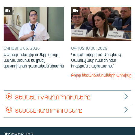
ՕԳՈՍՏՈՍ 06, 2026
ՕԳՈՍՏՈՍ 06, 2026
ԱԺ ընդդիմադիր ուժերը վաղը
Կալանավորված Արեգնազ
նախատեսում են լինել
Մանուկյանի դստեր հետ
կաթողիկոսի դատական նիստին
հոգեբան է աշխատում
Բոլոր հեռարձակումների արխիվը
ՏԵՍՆԵԼ TV ՀԱՂՈՐԴՈՒՄՆԵՐԸ
ՏԵՍՆԵԼ ՀԱՂՈՐԴՈՒՄՆԵՐԸ
ՀԵՏԵՎԵՔ ՄԵԶ