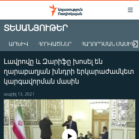
Մատչելիության
հղումներ
Անցնել
ՏԵՍԱՆՅՈՒԹԵՐ
հիմնական
ԱԶԱՏՈՒԹՅՈՒՆ TV
բովանդակությանը
ԱՐԽԻՎ
ՀՈԴՎԱԾՆԵՐ
ՀԱՂՈՐԴՄԱՆ ՄԱՍԻՆ
ՀԱՅԱՍՏԱՆ
Անցնել
հիմնական
ՔԱՂԱՔԱԿԱՆ
Լավրովը և Զարիֆը խոսել են
մենյուին
ԸՆՏՐՈՒԹՅՈՒՆՆԵՐ 2026
Որոնում
ղարաբաղյան խնդրի երկարաժամկետ
ԻՐԱՎՈՒՆՔ
կարգավորման մասին
ՀԱՍԱՐԱԿՈՒԹՅՈՒՆ
ապրիլ 13, 2021
ՏՆՏԵՍՈՒԹՅՈՒՆ
ՂԱՐԱԲԱՂ
ՊԱՏԵՐԱԶՄԻ 6 ՇԱԲԱԹՆԵՐԸ
ՏԱՐԱԾԱՇՐՋԱՆ
No media source currently available