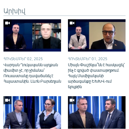
English
Արխիվ
Русский
ՀԵՏԵՎԵՔ ՄԵԶ
ՀՈԿՏԵՄԲԵՐ 02, 2025
ՀՈԿՏԵՄԲԵՐ 01, 2025
Վարդան Ղուկասյանն այդքան
Միայն Փաշինյա՞նն է հասկացել՝
«Ազատության» բոլոր կայքերը
միամիտ չէ, որ չիմանա՝
ինչ է գրված փաստաթղթում.
Ռուսաստանը դավաճանել է
Հայկ Մամիջանյանի
Հայաստանին. Լևոն Բարսեղյան
արձագանքը ԵԽԽՎ-ում
ելույթին