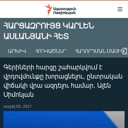
Մատչելիության
հղումներ
Անցնել
ՀԱՐՑԱԶՐՈՒՅՑ ԿԱՐԼԵՆ
հիմնական
ԱԶԱՏՈՒԹՅՈՒՆ TV
ԱՍԼԱՆՅԱՆԻ ՀԵՏ
բովանդակությանը
ՀԱՅԱՍՏԱՆ
Անցնել
հիմնական
ՔԱՂԱՔԱԿԱՆ
ԱՐԽԻՎ
ՀՈԴՎԱԾՆԵՐ
ՀԱՂՈՐԴՄԱՆ ՄԱՍԻՆ
մենյուին
ԸՆՏՐՈՒԹՅՈՒՆՆԵՐ 2026
Որոնում
Գերիների հարցը շահարկվում է
ԻՐԱՎՈՒՆՔ
վրդովմունքը խորացնելու, ընտրական
ՀԱՍԱՐԱԿՈՒԹՅՈՒՆ
վիճակի վրա ազդելու համար. Ալեն
ՏՆՏԵՍՈՒԹՅՈՒՆ
Սիմոնյան
ՂԱՐԱԲԱՂ
ապրիլ 09, 2021
ՊԱՏԵՐԱԶՄԻ 6 ՇԱԲԱԹՆԵՐԸ
ՏԱՐԱԾԱՇՐՋԱՆ