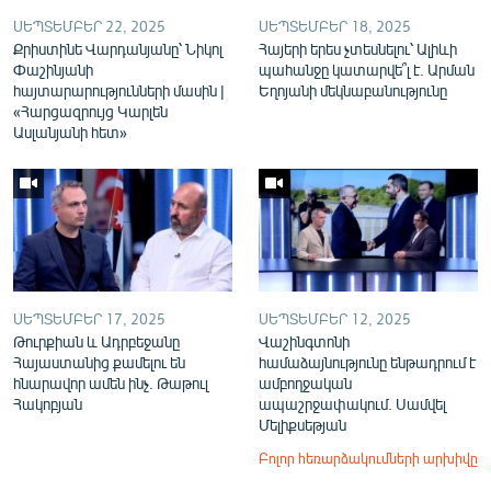
ՍԵՊՏԵՄԲԵՐ 22, 2025
ՍԵՊՏԵՄԲԵՐ 18, 2025
Քրիստինե Վարդանյանը՝ Նիկոլ
Հայերի երես չտեսնելու՝ Ալիևի
Փաշինյանի
պահանջը կատարվե՞լ է. Արման
հայտարարությունների մասին |
Եղոյանի մեկնաբանությունը
«Հարցազրույց Կարլեն
Ասլանյանի հետ»
ՍԵՊՏԵՄԲԵՐ 17, 2025
ՍԵՊՏԵՄԲԵՐ 12, 2025
Թուրքիան և Ադրբեջանը
Վաշինգտոնի
Հայաստանից քամելու են
համաձայնությունը ենթադրում է
հնարավոր ամեն ինչ. Թաթուլ
ամբողջական
Հակոբյան
ապաշրջափակում. Սամվել
Մելիքսեթյան
Բոլոր հեռարձակումների արխիվը