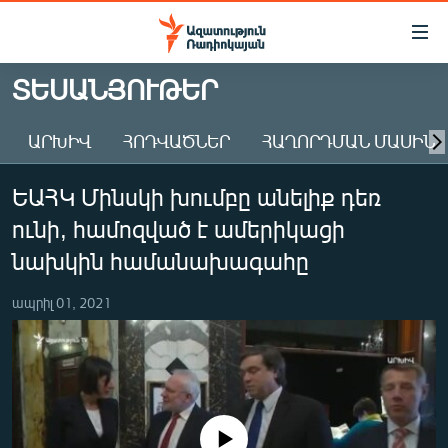
Մատչելիության
հղումներ
Անցնել
ՏԵՍԱՆՅՈՒԹԵՐ
հիմնական
ԱԶԱՏՈՒԹՅՈՒՆ TV
բովանդակությանը
ԱՐԽԻՎ
ՀՈԴՎԱԾՆԵՐ
ՀԱՂՈՐԴՄԱՆ ՄԱՍԻՆ
ՀԱՅԱՍՏԱՆ
Անցնել
հիմնական
ՔԱՂԱՔԱԿԱՆ
ԵԱՀԿ Մինսկի խումբը անելիք դեռ
մենյուին
ԸՆՏՐՈՒԹՅՈՒՆՆԵՐ 2026
Որոնում
ունի, համոզված է ամերիկացի
ԻՐԱՎՈՒՆՔ
նախկին համանախագահը
ՀԱՍԱՐԱԿՈՒԹՅՈՒՆ
ապրիլ 01, 2021
ՏՆՏԵՍՈՒԹՅՈՒՆ
ՂԱՐԱԲԱՂ
ՊԱՏԵՐԱԶՄԻ 6 ՇԱԲԱԹՆԵՐԸ
ՏԱՐԱԾԱՇՐՋԱՆ
No media source currently available