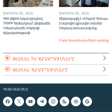
ՕԳՈՍՏՈՍ 05, 2026
ՕԳՈՍՏՈՍ 05, 2026
400 միլիոն դոլար բյուջեով
Ձերբակալվել է «Մուլտի Գրուպ»-
TRIPP հիմնադրամ՝ բիզնեսմեն
ի նախկին գլխավոր տնօրեն
Կոնստանտին Սոկոլովի
Սեդրակ Առուստամյանը
ղեկավարությամբ
Բոլոր հեռարձակումների արխիվը
ՏԵՍՆԵԼ TV ՀԱՂՈՐԴՈՒՄՆԵՐԸ
ՏԵՍՆԵԼ ՀԱՂՈՐԴՈՒՄՆԵՐԸ
ՀԵՏԵՎԵՔ ՄԵԶ