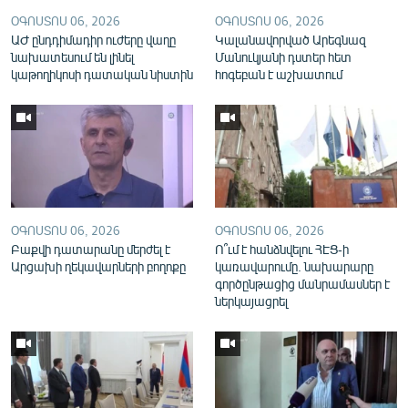
English
ՕԳՈՍՏՈՍ 06, 2026
ՕԳՈՍՏՈՍ 06, 2026
ԱԺ ընդդիմադիր ուժերը վաղը
Կալանավորված Արեգնազ
Русский
նախատեսում են լինել
Մանուկյանի դստեր հետ
կաթողիկոսի դատական նիստին
հոգեբան է աշխատում
ՀԵՏԵՎԵՔ ՄԵԶ
«Ազատության» բոլոր կայքերը
ՕԳՈՍՏՈՍ 06, 2026
ՕԳՈՍՏՈՍ 06, 2026
Բաքվի դատարանը մերժել է
Ո՞ւմ է հանձնվելու ՀԷՑ-ի
Արցախի ղեկավարների բողոքը
կառավարումը. նախարարը
գործընթացից մանրամասներ է
ներկայացրել