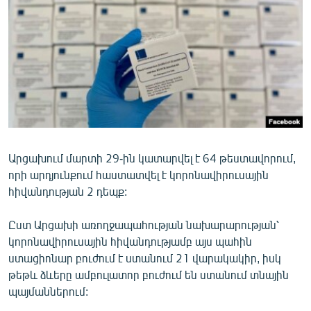
ՄԻՋԱԶԳԱՅԻՆ
ՄՇԱԿՈՒՅԹ
ՍՊՈՐՏ
ՄԵԿՆԱԲԱՆՈՒԹՅՈՒՆ
ՏՏ ԵՒ ԻՆՏԵՐՆԵՏ
ԿՈՐՈՆԱՎԻՐՈՒՍ
Արցախում մարտի 29-ին կատարվել է 64 թեստավորում,
ԱՐԽԻՎ
որի արդյունքում հաստատվել է կորոնավիրուսային
ՏԵՍԱՆՅՈՒԹԵՐ
հիվանդության 2 դեպք:
ԲԱՆԱՎԵՃ
Ըստ Արցախի առողջապահության նախարարության՝
ՁԳՏԵԼՈՎ ԼԱՎԱԳՈՒՅՆԻՆ
կորոնավիրուսային հիվանդությամբ այս պահին
ստացիոնար բուժում է ստանում 21 վարակակիր, իսկ
ՓՈԴՔԱՍԹ
թեթև ձևերը ամբուլատոր բուժում են ստանում տնային
պայմաններում:
Հայերեն