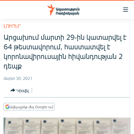
Մատչելիության
հղումներ
Անցնել
ԼՈՒՐԵՐ
հիմնական
ԱԶԱՏՈՒԹՅՈՒՆ TV
Արցախում մարտի 29-ին կատարվել է
բովանդակությանը
ՀԱՅԱՍՏԱՆ
Անցնել
64 թեստավորում, հաստատվել է
հիմնական
ՔԱՂԱՔԱԿԱՆ
կորոնավիրուսային հիվանդության 2
մենյուին
ԸՆՏՐՈՒԹՅՈՒՆՆԵՐ 2026
դեպք
Որոնում
ԻՐԱՎՈՒՆՔ
մարտ 30, 2021
ՀԱՍԱՐԱԿՈՒԹՅՈՒՆ
Կիսվել
ՏՆՏԵՍՈՒԹՅՈՒՆ
ՂԱՐԱԲԱՂ
Ավելացրեք մեզ Google-ում
ՊԱՏԵՐԱԶՄԻ 6 ՇԱԲԱԹՆԵՐԸ
ՏԱՐԱԾԱՇՐՋԱՆ