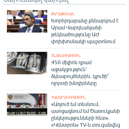
ՔԱՂԱՔԱԿԱՆ
Խորհրդարանը քննարկում է
Արամ Վարդևանյանի
թեկնածությունը ԱԺ
փոխխոսնակի պաշտոնում
ՏՆՏԵՍՈՒԹՅՈՒՆ
450 միլիոն դրամ
աջակցություն՝
ձկնաբույծներին. կլուծի՞
ոլորտի խնդիրները
ՀԱՍԱՐԱԿՈՒԹՅՈՒՆ
«Առյուծ եմ տեսնում,
ասոցացնում եմ Ծառուկյանի
ընկերությունների հետ».
«Կենտրոն» TV-ն տուգանվեց