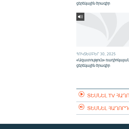
ցերեկային ծրագիր
ՀՈԿՏԵՄԲԵՐ 30, 2025
«Ազատություն» ռադիոկայա
ցերեկային ծրագիր
ՏԵՍՆԵԼ TV ՀԱՂ
ՏԵՍՆԵԼ ՀԱՂՈՐ