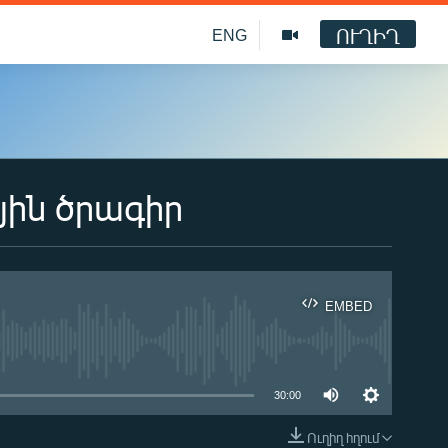
ՈՒՂԻՂ
ENG
յին ծրագիր
EMBED
ble
30:00
Ուղիղ հղում