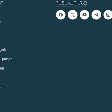
Ր
ՀԵՏԵՎԵՔ ՄԵԶ
ն
ն
յուն
 խնդիր
ան
նետ