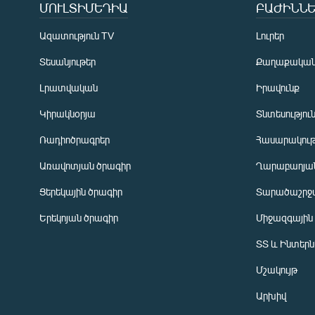
ՄՈՒԼՏԻՄԵԴԻԱ
ԲԱԺԻՆՆԵ
Ազատություն TV
Լուրեր
Տեսանյութեր
Քաղաքակա
Լրատվական
Իրավունք
Կիրակնօրյա
Տնտեսությու
Ռադիոծրագրեր
Հասարակութ
Առավոտյան ծրագիր
Ղարաբաղյան
Ցերեկային ծրագիր
Տարածաշրջ
Հայերեն
Երեկոյան ծրագիր
Միջազգային
English
ՏՏ և Ինտեր
Русский
Մշակույթ
ՀԵՏԵՎԵՔ ՄԵԶ
Արխիվ