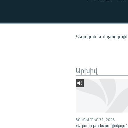
ՄԻՋԱԶԳԱՅԻՆ
ՄՇԱԿՈՒՅԹ
ՍՊՈՐՏ
ՄԵԿՆԱԲԱՆՈՒԹՅՈՒՆ
Տեղական եւ միջազգային
ՏՏ ԵՒ ԻՆՏԵՐՆԵՏ
ԿՈՐՈՆԱՎԻՐՈՒՍ
ԱՐԽԻՎ
Արխիվ
ՏԵՍԱՆՅՈՒԹԵՐ
ԲԱՆԱՎԵՃ
ՁԳՏԵԼՈՎ ԼԱՎԱԳՈՒՅՆԻՆ
ՓՈԴՔԱՍԹ
ՀՈԿՏԵՄԲԵՐ 31, 2025
«Ազատություն» ռադիոկայա