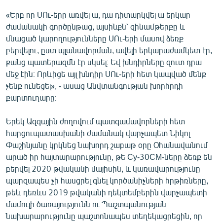
English
«Երբ որ ՍՈւ-երը առվել ա, դա դիտարկվել ա երկար
ժամանակի գործընթաց, այսինքն՝ զինամթերքը և
Русский
մնացած կարողությունները ՍՈւ-երի մասով ձեռք
բերվելու, ըստ պլանավորման, ավելի երկարաժամկետ էր,
ՀԵՏԵՎԵՔ ՄԵԶ
քանց պատերազմն էր սկսել։ Եվ խնդիրները զուտ դրա
մեջ էին։ Որևիցե այլ խնդիր ՍՈւ-երի հետ կապված մենք
չենք ունեցել», - ասաց Անվտանգության խորհրդի
քարտուղարը։
«Ազատության» բոլոր կայքերը
Երեկ Ազգային ժողովում պատգամավորների հետ
հարցուպատասխանի ժամանակ վարչապետ Նիկոլ
Փաշինյանը կրկնեց նախորդ շաբաթ օրը Օհանավանում
արած իր հայտարարությունը, թե Су-30СМ-ները ձեռք են
բերվել 2020 թվականի մայիսին, և կառավարությունը
պարզապես չի հասցրել գնել կործանիչների հրթիռները,
թեև դեռևս 2019 թվականի դեկտեմբերին վարչապետի
մամուլի ծառայությունն ու Պաշտպանության
նախարարությունը պաշտոնապես տեղեկացրեցին, որ