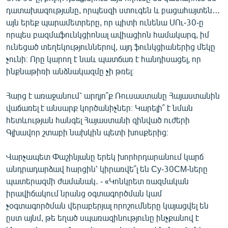
դատախազությանը, որպեսզի ստուգեն և բացահայտեն․․․
այն երեք պարամետրերը, որ պիտի ունենա ՍՈւ-30-ը
որպես բազմաֆունկցիոնալ ավիացիոն համակարգ, իմ
ունեցած տեղեկություններով, այդ ֆունկցիաներից մեկը
չունի։ Որը կարող է նաև պատճառ է հանդիսացել, որ
ինքնաթիռի անձնակազմը չի թռել։
Հարց է առաջանում՝ արդյո՞ք Ռուսաստանը Հայաստանին
վաճառել է անսարք կործանիչներ։ Կարելի՞ է նման
հետևության հանգել Հայաստանի զինված ուժերի
Գլխավոր շտաբի նախկին պետի խոսքերից։
Վարչապետ Փաշինյանը երեկ խորհրդարանում կարճ
անդրադարձավ հարցին՝ կիրառվե՞լ են Су-30СМ-ները
պատերազմի ժամանակ․ - «Կոնկրետ ռազմական
իրավիճակում նրանց օգտագործման կամ
չօգտագործման վերաբերյալ որոշումները կայացվել են
ըստ այնմ, թե եղած սպառազինությունը ինչքանով է