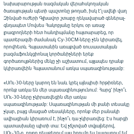
նախարարության ռազմական վերահսկողական
ծառայության պետի պաշտոնը թողած, իսկ է՛լ ավելի վաղ
Զինված ուժերի Գլխավոր շտաբը ղեկավարած գեներալ-
գնդապետ Մովսես Հակոբյանը երկու օր առաջ
լրագրողների հետ հանդիպմանը հայտարարեց, որ
պատերազմի ժամանակ Су-30СМ-ները չեն կիրառվել,
որովհետև Հայաստանին առաքված ռուսաստանյան
բազմաֆունկցիոնալ կործանիչների երեք
գործառույթներից մեկը չի աշխատում, այլապես դրանք
կկիրառվեին Հայաստանում առկա սպառազինությամբ։
«ՍՈւ-30-ները կարող են նաև կրել այնպիսի հրթիռներ,
որոնք առկա են մեր սպառազինությունում։ Հարց՝ ինչո՞ւ
ՍՈւ-30-ները չկիրառվեցին մեր առկա
սպառազինությամբ։ Սպառազինության մի քանի տեսակը
չկար, բայց մնացած տեսակները, որոնք մեր բանակի
ավիացիան կիրառում է, ինչո՞ւ դա չկիրառվեց։ Էս հարցի
պատասխանը պիտի տա։ Եվ չճշտված տվյալներով,
ՍՈւ-30-ը, բոլոր դեպքերում այս հղումը ես կատարում եմ