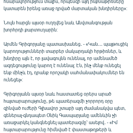
հնարավորություն տալիս, որպեսզի այդ ինքնաթիռները
կատարեն իրենց առաջ դրված մարտական խնդիրները»։
Նույն հարցն այսօր ուղղվեց նաև Անվտանգության
խորհրդի քարտուղարին։
Արմեն Գրիգորյանը պատասխանեց․ - «Կան․․․ պայթուցիկ
կարողությունների տարբեր մակարդակի հրթիռներ, և
խնդիրը այն է, որ լավագույնն ունենալ, որ ամենամեծ
ազդեցությունը կարող է ունենալ։ Էն, ինչ մենք ունեցել
ենք մինչև էդ, դրանք որոշակի սահմանափակումներ են
ունեցել»։
Գրիգորյանն այսօր նաև հաստատեց օրերս արած
հայտարարությունը, թե պատերազմի չորրորդ օրը
զինված ուժերի Գլխավոր շտաբի այդ ժամանակվա պետ,
գեներալ-գնդապետ Օնիկ Գասպարյանը ամենևին չի
առաջարկել կանգնեցնել պատերազմը՝ ասելով․ - «Իմ
հայտարարությունը հիմնված է փաստաթղթերի և