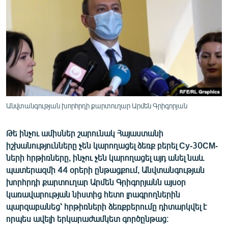
ՄԻՋԱԶԳԱՅԻՆ
ՄՇԱԿՈՒՅԹ
ՍՊՈՐՏ
ՄԵԿՆԱԲԱՆՈՒԹՅՈՒՆ
ՏՏ ԵՒ ԻՆՏԵՐՆԵՏ
ԿՈՐՈՆԱՎԻՐՈՒՍ
Անվտանգության խորհրդի քարտուղար Արմեն Գրիգորյան
ԱՐԽԻՎ
Թե ինչու ամիսներ շարունակ Հայաստանի
ՏԵՍԱՆՅՈՒԹԵՐ
իշխանությունները չեն կարողացել ձեռք բերել Су-30СМ-
ԲԱՆԱՎԵՃ
ների հրթիռները, ինչու չեն կարողացել այդ անել նաև
պատերազմի 44 օրերի ընթացքում, Անվտանգության
ՁԳՏԵԼՈՎ ԼԱՎԱԳՈՒՅՆԻՆ
խորհրդի քարտուղար Արմեն Գրիգորյանն այսօր
ՓՈԴՔԱՍԹ
կառավարության նիստից հետո լրագրողներին
պարզաբանեց՝ հրթիռների ձեռքբերումը դիտարկվել է
որպես ավելի երկարաժամկետ գործընթաց։
Հայերեն