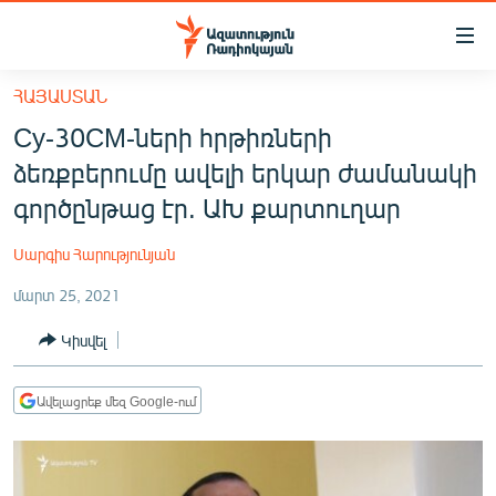
Մատչելիության
հղումներ
Անցնել
ՀԱՅԱՍՏԱՆ
հիմնական
ԱԶԱՏՈՒԹՅՈՒՆ TV
Су-30СМ-ների հրթիռների
բովանդակությանը
ՀԱՅԱՍՏԱՆ
Անցնել
ձեռքբերումը ավելի երկար ժամանակի
հիմնական
ՔԱՂԱՔԱԿԱՆ
գործընթաց էր. ԱԽ քարտուղար
մենյուին
ԸՆՏՐՈՒԹՅՈՒՆՆԵՐ 2026
Որոնում
Սարգիս Հարությունյան
ԻՐԱՎՈՒՆՔ
մարտ 25, 2021
ՀԱՍԱՐԱԿՈՒԹՅՈՒՆ
Կիսվել
ՏՆՏԵՍՈՒԹՅՈՒՆ
ՂԱՐԱԲԱՂ
Ավելացրեք մեզ Google-ում
ՊԱՏԵՐԱԶՄԻ 6 ՇԱԲԱԹՆԵՐԸ
ՏԱՐԱԾԱՇՐՋԱՆ