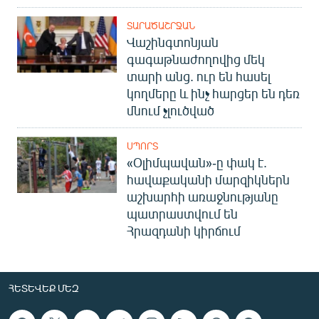
ՏԱՐԱԾԱՇՐՋԱՆ
Վաշինգտոնյան
գագաթնաժողովից մեկ
տարի անց. ուր են հասել
կողմերը և ինչ հարցեր են դեռ
մնում չլուծված
ՍՊՈՐՏ
«Օլիմպավան»-ը փակ է.
հավաքականի մարզիկներն
աշխարհի առաջնությանը
պատրաստվում են
Հրազդանի կիրճում
ՀԵՏԵՎԵՔ ՄԵԶ