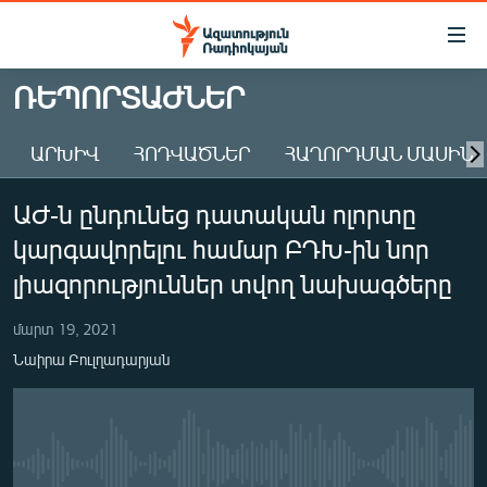
Մատչելիության
հղումներ
Անցնել
ՌԵՊՈՐՏԱԺՆԵՐ
հիմնական
ԱԶԱՏՈՒԹՅՈՒՆ TV
բովանդակությանը
ԱՐԽԻՎ
ՀՈԴՎԱԾՆԵՐ
ՀԱՂՈՐԴՄԱՆ ՄԱՍԻՆ
ՀԱՅԱՍՏԱՆ
Անցնել
հիմնական
ՔԱՂԱՔԱԿԱՆ
ԱԺ-ն ընդունեց դատական ոլորտը
մենյուին
ԸՆՏՐՈՒԹՅՈՒՆՆԵՐ 2026
Որոնում
կարգավորելու համար ԲԴԽ-ին նոր
ԻՐԱՎՈՒՆՔ
լիազորություններ տվող նախագծերը
ՀԱՍԱՐԱԿՈՒԹՅՈՒՆ
մարտ 19, 2021
ՏՆՏԵՍՈՒԹՅՈՒՆ
Նաիրա Բուլղադարյան
ՂԱՐԱԲԱՂ
ՊԱՏԵՐԱԶՄԻ 6 ՇԱԲԱԹՆԵՐԸ
ՏԱՐԱԾԱՇՐՋԱՆ
No media source currently available