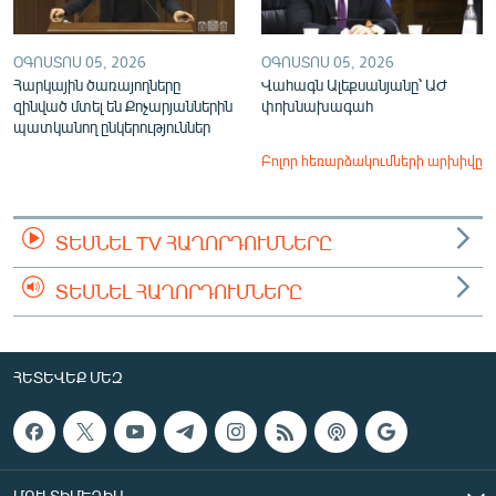
ՕԳՈՍՏՈՍ 05, 2026
ՕԳՈՍՏՈՍ 05, 2026
Հարկային ծառայողները
Վահագն Ալեքսանյանը՝ ԱԺ
զինված մտել են Քոչարյաններին
փոխնախագահ
պատկանող ընկերություններ
Բոլոր հեռարձակումների արխիվը
ՏԵՍՆԵԼ TV ՀԱՂՈՐԴՈՒՄՆԵՐԸ
ՏԵՍՆԵԼ ՀԱՂՈՐԴՈՒՄՆԵՐԸ
ՀԵՏԵՎԵՔ ՄԵԶ
ՄՈՒԼՏԻՄԵԴԻԱ