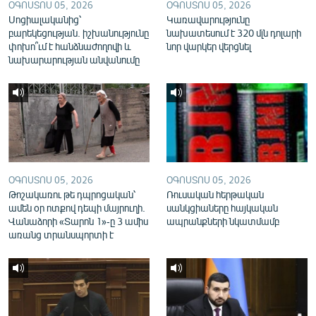
ՕԳՈՍՏՈՍ 05, 2026
ՕԳՈՍՏՈՍ 05, 2026
English
Սոցիալականից՝
Կառավարությունը
բարեկեցության. իշխանությունը
նախատեսում է 320 մլն դոլարի
Русский
փոխո՞ւմ է հանձնաժողովի և
նոր վարկեր վերցնել
նախարարության անվանումը
ՀԵՏԵՎԵՔ ՄԵԶ
«Ազատության» բոլոր կայքերը
ՕԳՈՍՏՈՍ 05, 2026
ՕԳՈՍՏՈՍ 05, 2026
Թոշակառու թե դպրոցական՝
Ռուսական հերթական
ամեն օր ոտքով դեպի մայրուղի.
սանկցիաները հայկական
Վանաձորի «Տարոն 1»-ը 3 ամիս
ապրանքների նկատմամբ
առանց տրանսպորտի է