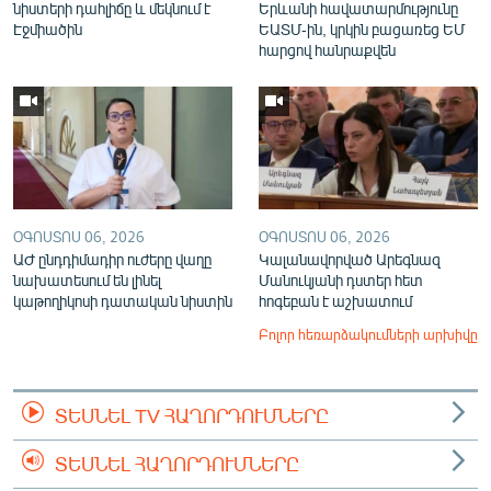
նիստերի դահլիճը և մեկնում է
Երևանի հավատարմությունը
Էջմիածին
ԵԱՏՄ-ին, կրկին բացառեց ԵՄ
հարցով հանրաքվեն
ՕԳՈՍՏՈՍ 06, 2026
ՕԳՈՍՏՈՍ 06, 2026
ԱԺ ընդդիմադիր ուժերը վաղը
Կալանավորված Արեգնազ
նախատեսում են լինել
Մանուկյանի դստեր հետ
կաթողիկոսի դատական նիստին
հոգեբան է աշխատում
Բոլոր հեռարձակումների արխիվը
ՏԵՍՆԵԼ TV ՀԱՂՈՐԴՈՒՄՆԵՐԸ
ՏԵՍՆԵԼ ՀԱՂՈՐԴՈՒՄՆԵՐԸ