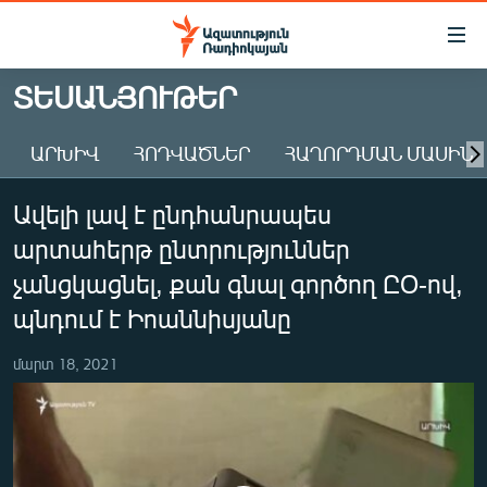
Մատչելիության
հղումներ
Անցնել
ՏԵՍԱՆՅՈՒԹԵՐ
հիմնական
ԱԶԱՏՈՒԹՅՈՒՆ TV
բովանդակությանը
ԱՐԽԻՎ
ՀՈԴՎԱԾՆԵՐ
ՀԱՂՈՐԴՄԱՆ ՄԱՍԻՆ
ՀԱՅԱՍՏԱՆ
Անցնել
հիմնական
ՔԱՂԱՔԱԿԱՆ
Ավելի լավ է ընդհանրապես
մենյուին
ԸՆՏՐՈՒԹՅՈՒՆՆԵՐ 2026
Որոնում
արտահերթ ընտրություններ
ԻՐԱՎՈՒՆՔ
չանցկացնել, քան գնալ գործող ԸՕ-ով,
ՀԱՍԱՐԱԿՈՒԹՅՈՒՆ
պնդում է Իոաննիսյանը
ՏՆՏԵՍՈՒԹՅՈՒՆ
մարտ 18, 2021
ՂԱՐԱԲԱՂ
ՊԱՏԵՐԱԶՄԻ 6 ՇԱԲԱԹՆԵՐԸ
ՏԱՐԱԾԱՇՐՋԱՆ