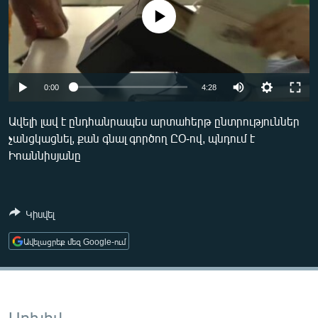
ՄԻՋԱԶԳԱՅԻՆ
No media source currently available
ՄՇԱԿՈՒՅԹ
ՍՊՈՐՏ
Auto
ՄԵԿՆԱԲԱՆՈՒԹՅՈՒՆ
0:00
4:28
240p
ՏՏ ԵՒ ԻՆՏԵՐՆԵՏ
Ավելի լավ է ընդհանրապես արտահերթ ընտրություններ
չանցկացնել, քան գնալ գործող ԸՕ-ով, պնդում է
360p
ԿՈՐՈՆԱՎԻՐՈՒՍ
Իոաննիսյանը
480p
ԱՐԽԻՎ
Auto
240p
360p
480p
720p
ՏԵՍԱՆՅՈՒԹԵՐ
720p
Կիսվել
ԲԱՆԱՎԵՃ
ՁԳՏԵԼՈՎ ԼԱՎԱԳՈՒՅՆԻՆ
Ավելացրեք մեզ Google-ում
ՓՈԴՔԱՍԹ
Հայերեն
Արխիվ