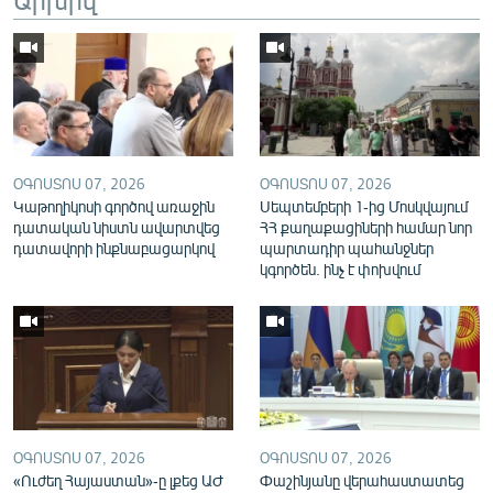
English
Русский
ՀԵՏԵՎԵՔ ՄԵԶ
ՕԳՈՍՏՈՍ 07, 2026
ՕԳՈՍՏՈՍ 07, 2026
Կաթողիկոսի գործով առաջին
Սեպտեմբերի 1-ից Մոսկվայում
դատական նիստն ավարտվեց
ՀՀ քաղաքացիների համար նոր
դատավորի ինքնաբացարկով
պարտադիր պահանջներ
«Ազատության» բոլոր կայքերը
կգործեն. ինչ է փոխվում
ՕԳՈՍՏՈՍ 07, 2026
ՕԳՈՍՏՈՍ 07, 2026
«Ուժեղ Հայաստան»-ը լքեց ԱԺ
Փաշինյանը վերահաստատեց