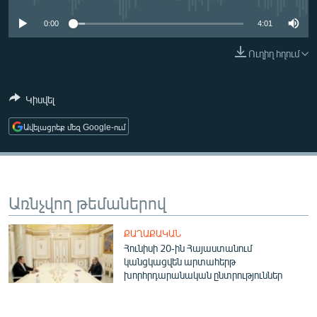
ՄԻՋԱԶԳԱՅԻՆ
0:00
4:01
ՄՇԱԿՈՒՅԹ
Ուղիղ հղում
ՍՊՈՐՏ
ՄԵԿՆԱԲԱՆՈՒԹՅՈՒՆ
Կիսվել
ՏՏ ԵՒ ԻՆՏԵՐՆԵՏ
Ավելացրեք մեզ Google-ում
ԿՈՐՈՆԱՎԻՐՈՒՍ
ԱՐԽԻՎ
ՏԵՍԱՆՅՈՒԹԵՐ
Առնչվող թեմաներով
ԲԱՆԱՎԵՃ
ՔԱՂԱՔԱԿԱՆ
ՁԳՏԵԼՈՎ ԼԱՎԱԳՈՒՅՆԻՆ
Հունիսի 20-ին Հայաստանում
կանցկացվեն արտահերթ
ՓՈԴՔԱՍԹ
խորհրդարանական ընտրություններ
Հայերեն