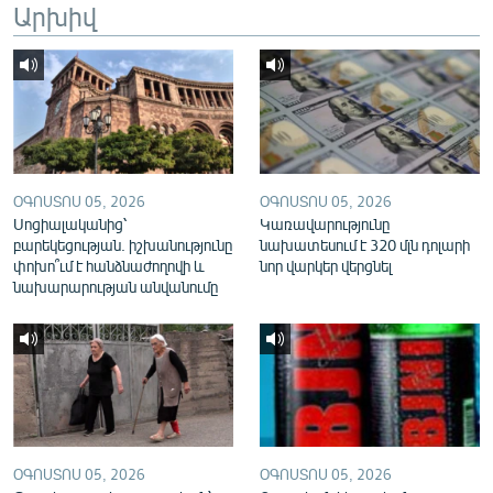
Արխիվ
English
Русский
ՀԵՏԵՎԵՔ ՄԵԶ
ՕԳՈՍՏՈՍ 05, 2026
ՕԳՈՍՏՈՍ 05, 2026
Սոցիալականից՝
Կառավարությունը
բարեկեցության. իշխանությունը
նախատեսում է 320 մլն դոլարի
փոխո՞ւմ է հանձնաժողովի և
նոր վարկեր վերցնել
«Ազատության» բոլոր կայքերը
նախարարության անվանումը
ՕԳՈՍՏՈՍ 05, 2026
ՕԳՈՍՏՈՍ 05, 2026