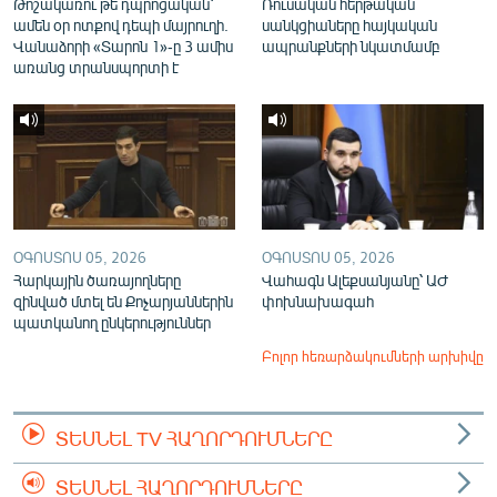
Թոշակառու թե դպրոցական՝
Ռուսական հերթական
ամեն օր ոտքով դեպի մայրուղի.
սանկցիաները հայկական
Վանաձորի «Տարոն 1»-ը 3 ամիս
ապրանքների նկատմամբ
առանց տրանսպորտի է
ՕԳՈՍՏՈՍ 05, 2026
ՕԳՈՍՏՈՍ 05, 2026
Հարկային ծառայողները
Վահագն Ալեքսանյանը՝ ԱԺ
զինված մտել են Քոչարյաններին
փոխնախագահ
պատկանող ընկերություններ
Բոլոր հեռարձակումների արխիվը
ՏԵՍՆԵԼ TV ՀԱՂՈՐԴՈՒՄՆԵՐԸ
ՏԵՍՆԵԼ ՀԱՂՈՐԴՈՒՄՆԵՐԸ