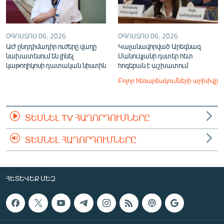
ՕԳՈՍՏՈՍ 06, 2026
ՕԳՈՍՏՈՍ 06, 2026
ԱԺ ընդդիմադիր ուժերը վաղը
Կալանավորված Արեգնազ
նախատեսում են լինել
Մանուկյանի դստեր հետ
կաթողիկոսի դատական նիստին
հոգեբան է աշխատում
Բոլոր հեռարձակումների արխիվը
ՏԵՍՆԵԼ TV ՀԱՂՈՐԴՈՒՄՆԵՐԸ
ՏԵՍՆԵԼ ՀԱՂՈՐԴՈՒՄՆԵՐԸ
ՀԵՏԵՎԵՔ ՄԵԶ