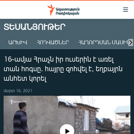
Մատչելիության
հղումներ
Անցնել
ՏԵՍԱՆՅՈՒԹԵՐ
հիմնական
ԱԶԱՏՈՒԹՅՈՒՆ TV
բովանդակությանը
ԱՐԽԻՎ
ՀՈԴՎԱԾՆԵՐ
ՀԱՂՈՐԴՄԱՆ ՄԱՍԻՆ
ՀԱՅԱՍՏԱՆ
Անցնել
հիմնական
ՔԱՂԱՔԱԿԱՆ
16֊ամյա Հրաչն իր ուսերին է առել
մենյուին
ԸՆՏՐՈՒԹՅՈՒՆՆԵՐ 2026
Որոնում
տան հոգսը. հայրը զոհվել է, եղբայրն
ԻՐԱՎՈՒՆՔ
անհետ կորել
ՀԱՍԱՐԱԿՈՒԹՅՈՒՆ
մարտ 16, 2021
ՏՆՏԵՍՈՒԹՅՈՒՆ
ՂԱՐԱԲԱՂ
ՊԱՏԵՐԱԶՄԻ 6 ՇԱԲԱԹՆԵՐԸ
ՏԱՐԱԾԱՇՐՋԱՆ
No media source currently available