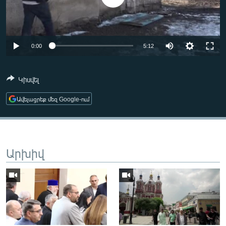
ՄԻՋԱԶԳԱՅԻՆ
ՄՇԱԿՈՒՅԹ
ՍՊՈՐՏ
Auto
0:00
5:12
ՄԵԿՆԱԲԱՆՈՒԹՅՈՒՆ
240p
Կիսվել
ՏՏ ԵՒ ԻՆՏԵՐՆԵՏ
360p
ԿՈՐՈՆԱՎԻՐՈՒՍ
Ավելացրեք մեզ Google-ում
480p
Auto
240p
360p
480p
ԱՐԽԻՎ
720p
720p
ՏԵՍԱՆՅՈՒԹԵՐ
Արխիվ
ԲԱՆԱՎԵՃ
ՁԳՏԵԼՈՎ ԼԱՎԱԳՈՒՅՆԻՆ
ՓՈԴՔԱՍԹ
Հայերեն