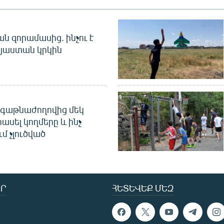
 զորամասից. ինչու է
այաստան կրկին
գաթնաժողովից մեկ
հասել կողմերը և ինչ
ւմ չլուծված
Ր
ՀԵՏԵՎԵՔ ՄԵԶ