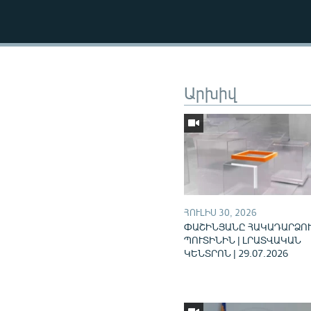
Արխիվ
ՀՈՒԼԻՍ 30, 2026
ՓԱՇԻՆՅԱՆԸ ՀԱԿԱԴԱՐՁՈՒ
ՊՈՒՏԻՆԻՆ | ԼՐԱՏՎԱԿԱՆ
ԿԵՆՏՐՈՆ | 29.07.2026