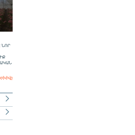
 ՆՈՐ
ԻՔ
ՎԱԿԱՆ
արխիվը