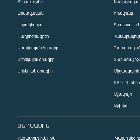
Տեսանյութեր
Քաղաքակա
Լրատվական
Իրավունք
Կիրակնօրյա
Տնտեսությու
Ռադիոծրագրեր
Հասարակութ
Առավոտյան ծրագիր
Ղարաբաղյան
Ցերեկային ծրագիր
Տարածաշրջ
Հայերեն
Երեկոյան ծրագիր
Միջազգային
English
ՏՏ և Ինտեր
Русский
Մշակույթ
ՀԵՏԵՎԵՔ ՄԵԶ
Արխիվ
ՄԵՐ ՄԱՍԻՆ
«Ազատություն» ռ/կ
Կապը մեզ հ