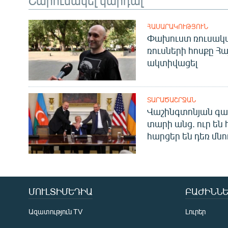
ՀԱՍԱՐԱԿՈՒԹՅՈՒՆ
Փախուստ ռուսական
ռուսների հոսքը Հ
ակտիվացել
ՏԱՐԱԾԱՇՐՋԱՆ
Վաշինգտոնյան գա
տարի անց. ուր են 
հարցեր են դեռ մնո
ՄՈՒԼՏԻՄԵԴԻԱ
ԲԱԺԻՆՆԵ
Ազատություն TV
Լուրեր