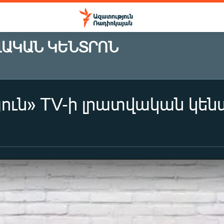
ՎԱԿԱՆ ԿԵՆՏՐՈՆ
ուն» TV-ի լրատվական կենտ