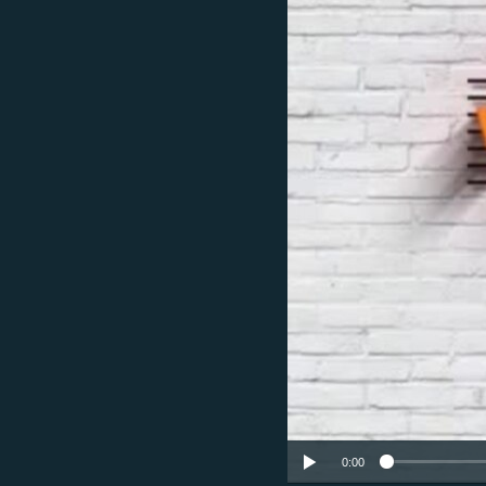
ՄԻՋԱԶԳԱՅԻՆ
ՄՇԱԿՈՒՅԹ
ՍՊՈՐՏ
ՄԵԿՆԱԲԱՆՈՒԹՅՈՒՆ
ՏՏ ԵՒ ԻՆՏԵՐՆԵՏ
ԿՈՐՈՆԱՎԻՐՈՒՍ
ԱՐԽԻՎ
ՏԵՍԱՆՅՈՒԹԵՐ
ԲԱՆԱՎԵՃ
ՁԳՏԵԼՈՎ ԼԱՎԱԳՈՒՅՆԻՆ
ՓՈԴՔԱՍԹ
0:00