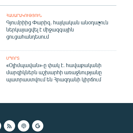
ՀԱՍԱՐԱԿՈՒԹՅՈՒՆ
Գյումրիից Փարիզ․ հայկական անօդաչուն
ներկայացվել է միջազգային
ցուցահանդեսում
ՍՊՈՐՏ
«Օլիմպավան»-ը փակ է. հավաքականի
մարզիկներն աշխարհի առաջնությանը
պատրաստվում են Հրազդանի կիրճում