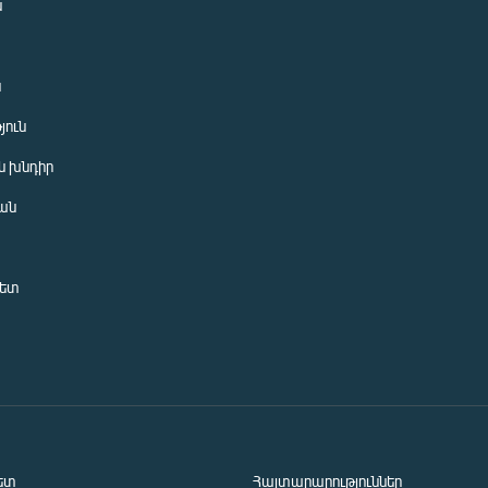
ն
ն
յուն
 խնդիր
ան
նետ
ետ
Հայտարարություններ