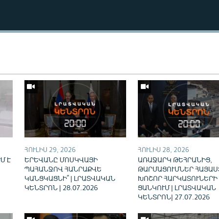
Auto
240p
360p
ՀՈՒԼԻՍ 29, 2026
ՀՈՒԼԻՍ 28, 2026
720p
Մ Է
ԵՐԵՎԱՆԸ ՄՈՍԿՎԱՅԻ
ԱՌԱՋԱՐԿ ԹԵՀՐԱՆԻՑ,
ՊԱՀԱՆՋՈՎ ՀԱՆՐԱՔՎԵ
ԹԱՐՄԱՑՈՒՄՆԵՐ ՀԱՅԱՍ
ԿԱՆՑԿԱՑՆԻ՞ | ԼՐԱՏՎԱԿԱՆ
ԽՈՇՈՐ ՀԱՐԿԱՏՈՒՆԵՐԻ
ԿԵՆՏՐՈՆ | 28.07.2026
ՑԱՆԿՈՒՄ | ԼՐԱՏՎԱԿԱՆ
ԿԵՆՏՐՈՆ| 27.07.2026