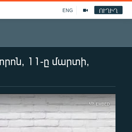
ՈՒՂԻՂ
ENG
րոն, 11-ը մարտի,
EMBED