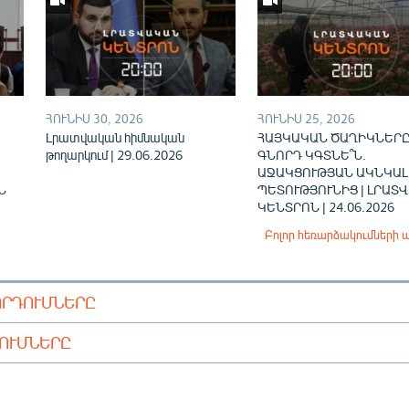
ՀՈՒՆԻՍ 30, 2026
ՀՈՒՆԻՍ 25, 2026
Լրատվական հիմնական
ՀԱՅԿԱԿԱՆ ԾԱՂԻԿՆԵՐԸ
թողարկում | 29.06.2026
ԳՆՈՐԴ ԿԳՏՆԵ՞Ն.
ԱՋԱԿՑՈՒԹՅԱՆ ԱԿՆԿԱԼ
Ն
ՊԵՏՈՒԹՅՈՒՆԻՑ | ԼՐԱՏ
ԿԵՆՏՐՈՆ | 24.06.2026
Բոլոր հեռարձակումների 
ՈՐԴՈՒՄՆԵՐԸ
ԴՈՒՄՆԵՐԸ