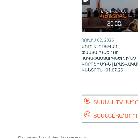
ՀՈՒԼԻՍ 02, 2026
ՍՈՒՐ ԵԼՈՒՅԹՆԵՐ,
ՓԱՍՏԱՐԿՆԵՐ ՈՒ
ՀԱԿԱՓԱՍՏԱՐԿՆԵՐ. Ի՞ՆՉ
ԿՈՐՈՇԻ ՍԴ-Ն | ԼՐԱՏՎԱԿԱ
ԿԵՆՏՐՈՆ | 01.07.26
ՏԵՍՆԵԼ TV ՀԱՂ
ՏԵՍՆԵԼ ՀԱՂՈՐ
Շարունակել կարդալ