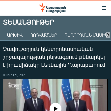
Մատչելիության
հղումներ
Անցնել
ՏԵՍԱՆՅՈՒԹԵՐ
հիմնական
ԱԶԱՏՈՒԹՅՈՒՆ TV
բովանդակությանը
ԱՐԽԻՎ
ՀՈԴՎԱԾՆԵՐ
ՀԱՂՈՐԴՄԱՆ ՄԱՍԻՆ
ՀԱՅԱՍՏԱՆ
Անցնել
հիմնական
ՔԱՂԱՔԱԿԱՆ
Չավուշօղլուն կենտրոնասիական
մենյուին
ԸՆՏՐՈՒԹՅՈՒՆՆԵՐ 2026
Որոնում
շրջագայության ընթացքում քննարկել
ԻՐԱՎՈՒՆՔ
է իրավիճակը Լեռնային Ղարաբաղում
ՀԱՍԱՐԱԿՈՒԹՅՈՒՆ
մարտ 09, 2021
ՏՆՏԵՍՈՒԹՅՈՒՆ
ՂԱՐԱԲԱՂ
ՊԱՏԵՐԱԶՄԻ 6 ՇԱԲԱԹՆԵՐԸ
ՏԱՐԱԾԱՇՐՋԱՆ
No media source currently available