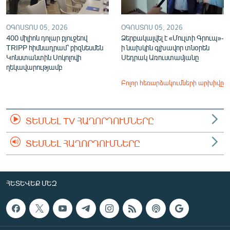
ՕԳՈՍՏՈՍ 05, 2026
ՕԳՈՍՏՈՍ 05, 2026
400 միլիոն դոլար բյուջեով
Ձերբակալվել է «Մուլտի Գրուպ»-
TRIPP հիմնադրամ՝ բիզնեսմեն
ի նախկին գլխավոր տնօրեն
Կոնստանտին Սոկոլովի
Սեդրակ Առուստամյանը
ղեկավարությամբ
Բոլոր հեռարձակումների արխիվը
ՏԵՍՆԵԼ TV ՀԱՂՈՐԴՈՒՄՆԵՐԸ
ՏԵՍՆԵԼ ՀԱՂՈՐԴՈՒՄՆԵՐԸ
ՀԵՏԵՎԵՔ ՄԵԶ