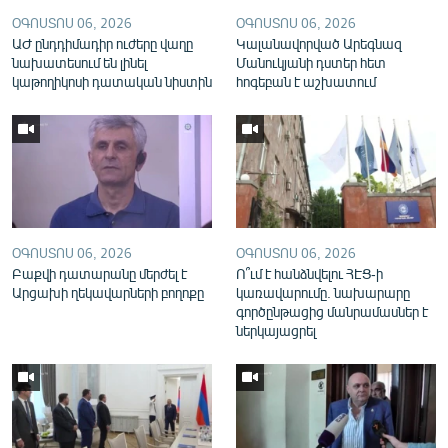
English
ՕԳՈՍՏՈՍ 06, 2026
ՕԳՈՍՏՈՍ 06, 2026
ԱԺ ընդդիմադիր ուժերը վաղը
Կալանավորված Արեգնազ
Русский
նախատեսում են լինել
Մանուկյանի դստեր հետ
կաթողիկոսի դատական նիստին
հոգեբան է աշխատում
ՀԵՏԵՎԵՔ ՄԵԶ
«Ազատության» բոլոր կայքերը
ՕԳՈՍՏՈՍ 06, 2026
ՕԳՈՍՏՈՍ 06, 2026
Բաքվի դատարանը մերժել է
Ո՞ւմ է հանձնվելու ՀԷՑ-ի
Արցախի ղեկավարների բողոքը
կառավարումը. նախարարը
գործընթացից մանրամասներ է
ներկայացրել