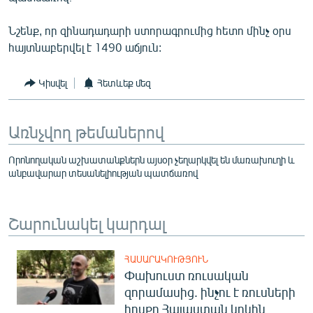
English
Նշենք, որ զինադադարի ստորագրումից հետո մինչ օրս
Русский
հայտնաբերվել է 1490 աճյուն:
ՀԵՏԵՎԵՔ ՄԵԶ
Կիսվել
Հետևեք մեզ
Առնչվող թեմաներով
Որոնողական աշխատանքներն այսօր չեղարկվել են մառախուղի և
«Ազատության» բոլոր կայքերը
անբավարար տեսանելիության պատճառով
Շարունակել կարդալ
ՀԱՍԱՐԱԿՈՒԹՅՈՒՆ
Փախուստ ռուսական
զորամասից. ինչու է ռուսների
հոսքը Հայաստան կրկին