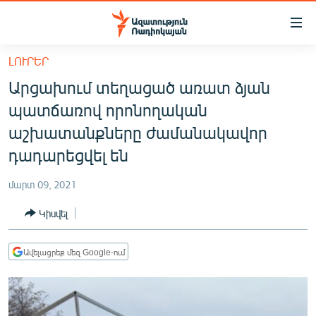
Մատչելիության
հղումներ
Անցնել
ԼՈՒՐԵՐ
հիմնական
ԱԶԱՏՈՒԹՅՈՒՆ TV
Արցախում տեղացած առատ ձյան
բովանդակությանը
ՀԱՅԱՍՏԱՆ
Անցնել
պատճառով որոնողական
հիմնական
ՔԱՂԱՔԱԿԱՆ
աշխատանքները ժամանակավոր
մենյուին
ԸՆՏՐՈՒԹՅՈՒՆՆԵՐ 2026
դադարեցվել են
Որոնում
ԻՐԱՎՈՒՆՔ
մարտ 09, 2021
ՀԱՍԱՐԱԿՈՒԹՅՈՒՆ
Կիսվել
ՏՆՏԵՍՈՒԹՅՈՒՆ
ՂԱՐԱԲԱՂ
Ավելացրեք մեզ Google-ում
ՊԱՏԵՐԱԶՄԻ 6 ՇԱԲԱԹՆԵՐԸ
ՏԱՐԱԾԱՇՐՋԱՆ