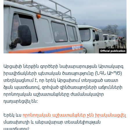
ՄԻՋԱԶԳԱՅԻՆ
ՄՇԱԿՈՒՅԹ
ՍՊՈՐՏ
ՄԵԿՆԱԲԱՆՈՒԹՅՈՒՆ
ՏՏ ԵՒ ԻՆՏԵՐՆԵՏ
ԿՈՐՈՆԱՎԻՐՈՒՍ
Արցախի ներքին գործերի նախարարության Արտակարգ
ԱՐԽԻՎ
իրավիճակների պետական ծառայությունը (ՆԳՆ ԱԻՊԾ)
ՏԵՍԱՆՅՈՒԹԵՐ
տեղեկացնում է, որ երեկ Արցախում տեղացած առատ
ձյան պատճառով, զոհված զինծառայողների աճյունների
ԲԱՆԱՎԵՃ
որոնողական աշխատանքները ժամանակավոր
ՁԳՏԵԼՈՎ ԼԱՎԱԳՈՒՅՆԻՆ
դադարեցվել են:
ՓՈԴՔԱՍԹ
Երեկ ևս
որոնողական աշխատանքներ չեն իրականացվել
մառախուղի և անբավարար տեսանելիության
Հայերեն
պատճառով։