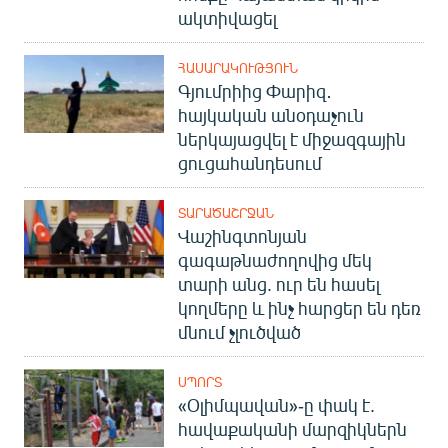
ակտիվացել
ՀԱՍԱՐԱԿՈՒԹՅՈՒՆ
Գյումրիից Փարիզ․
հայկական անօդաչուն
ներկայացվել է միջազգային
ցուցահանդեսում
ՏԱՐԱԾԱՇՐՋԱՆ
Վաշինգտոնյան
գագաթնաժողովից մեկ
տարի անց. ուր են հասել
կողմերը և ինչ հարցեր են դեռ
մնում չլուծված
ՍՊՈՐՏ
«Օլիմպավան»-ը փակ է.
հավաքականի մարզիկներն