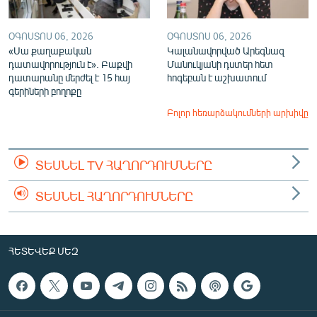
ՕԳՈՍՏՈՍ 06, 2026
ՕԳՈՍՏՈՍ 06, 2026
«Սա քաղաքական
Կալանավորված Արեգնազ
դատավորություն է». Բաքվի
Մանուկյանի դստեր հետ
դատարանը մերժել է 15 հայ
հոգեբան է աշխատում
գերիների բողոքը
Բոլոր հեռարձակումների արխիվը
ՏԵՍՆԵԼ TV ՀԱՂՈՐԴՈՒՄՆԵՐԸ
ՏԵՍՆԵԼ ՀԱՂՈՐԴՈՒՄՆԵՐԸ
ՀԵՏԵՎԵՔ ՄԵԶ