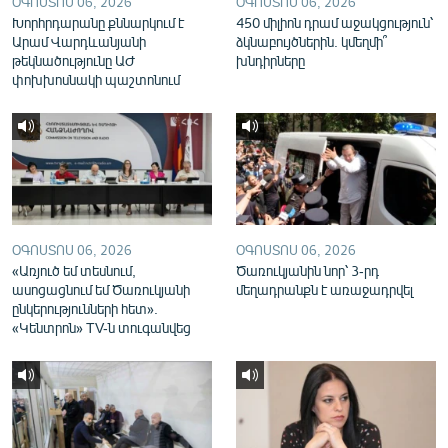
ՕԳՈՍՏՈՍ 06, 2026
ՕԳՈՍՏՈՍ 06, 2026
English
Խորհրդարանը քննարկում է
450 միլիոն դրամ աջակցություն՝
Արամ Վարդևանյանի
ձկնաբույծներին. կմեղմի՞
Русский
թեկնածությունը ԱԺ
խնդիրները
փոխխոսնակի պաշտոնում
ՀԵՏԵՎԵՔ ՄԵԶ
«Ազատության» բոլոր կայքերը
ՕԳՈՍՏՈՍ 06, 2026
ՕԳՈՍՏՈՍ 06, 2026
«Առյուծ եմ տեսնում,
Ծառուկյանին նոր՝ 3-րդ
ասոցացնում եմ Ծառուկյանի
մեղադրանքն է առաջադրվել
ընկերությունների հետ».
«Կենտրոն» TV-ն տուգանվեց