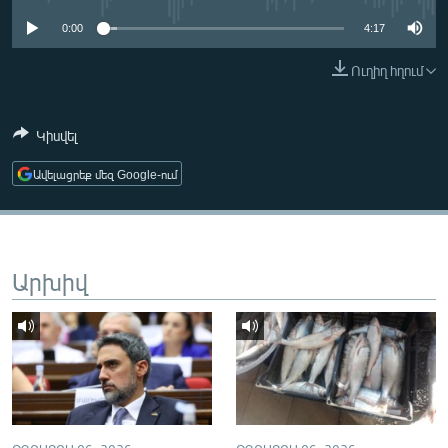
ՄԻՋԱԶԳԱՅԻՆ
0:00
4:17
ՄՇԱԿՈՒՅԹ
Ուղիղ հղում
ՍՊՈՐՏ
ՄԵԿՆԱԲԱՆՈՒԹՅՈՒՆ
Կիսվել
ՏՏ ԵՒ ԻՆՏԵՐՆԵՏ
Ավելացրեք մեզ Google-ում
ԿՈՐՈՆԱՎԻՐՈՒՍ
ԱՐԽԻՎ
ՏԵՍԱՆՅՈՒԹԵՐ
Արխիվ
ԲԱՆԱՎԵՃ
ՁԳՏԵԼՈՎ ԼԱՎԱԳՈՒՅՆԻՆ
ՓՈԴՔԱՍԹ
Հայերեն