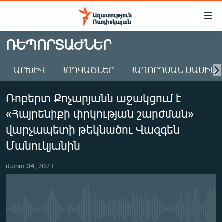
Մատչելիության
հղումներ
Անցնել
ՌԵՊՈՐՏԱԺՆԵՐ
հիմնական
ԱԶԱՏՈՒԹՅՈՒՆ TV
բովանդակությանը
ԱՐԽԻՎ
ՀՈԴՎԱԾՆԵՐ
ՀԱՂՈՐԴՄԱՆ ՄԱՍԻՆ
ՀԱՅԱՍՏԱՆ
Անցնել
հիմնական
ՔԱՂԱՔԱԿԱՆ
Ռոբերտ Քոչարյանն աջակցում է
մենյուին
ԸՆՏՐՈՒԹՅՈՒՆՆԵՐ 2026
Որոնում
«Հայրենիքի փրկության շարժման»
ԻՐԱՎՈՒՆՔ
վարչապետի թեկնածու Վազգեն
ՀԱՍԱՐԱԿՈՒԹՅՈՒՆ
Մանուկյանին
ՏՆՏԵՍՈՒԹՅՈՒՆ
մարտ 04, 2021
ՂԱՐԱԲԱՂ
ՊԱՏԵՐԱԶՄԻ 6 ՇԱԲԱԹՆԵՐԸ
ՏԱՐԱԾԱՇՐՋԱՆ
No media source currently available