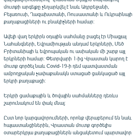
English
մուտքի արգելքը չեղարկվել է նաև Ադրբեջանի,
Բելառուսի, Ղազախստանի, Ռուսաստանի և Ուկրաինայի
Русский
քաղաքացիների ու բնակիչների համար։
ՀԵՏԵՎԵՔ ՄԵԶ
Ավելի վաղ երկիրն օդային սահմանը բացել էր Միացյալ
Նահանգների, Եվրամիության անդամ երկրների, Մեծ
Բրիտանիայի և եվրոպական ու ասիական մի շարք այլ
երկրների համար։ Փետրվարի 1-ից Վրաստան կարող է
մուտք գործել նաև Covid-19-ի դեմ պատվաստման
ամբողջական չափաքանակն ստացած ցանկացած այլ
«Ազատության» բոլոր կայքերը
երկրի քաղաքացի։
Երկրի ցամաքային և ծովային սահմանները դեռևս
շարունակում են փակ մնալ։
Ըստ նոր կարգավորումների, որոնք վերաբերում են նաև
հայաստանցիներին, Վրաստան մուտք գործելիս
օտարերկրյա քաղաքացիներն անցակետում պարտավոր