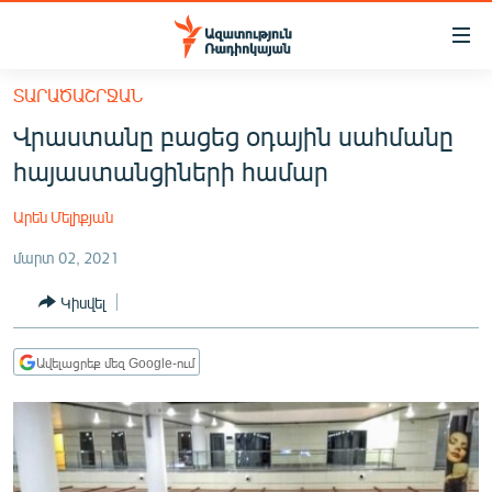
Մատչելիության
հղումներ
Անցնել
ՏԱՐԱԾԱՇՐՋԱՆ
հիմնական
ԱԶԱՏՈՒԹՅՈՒՆ TV
Վրաստանը բացեց օդային սահմանը
բովանդակությանը
ՀԱՅԱՍՏԱՆ
Անցնել
հայաստանցիների համար
հիմնական
ՔԱՂԱՔԱԿԱՆ
մենյուին
Արեն Մելիքյան
ԸՆՏՐՈՒԹՅՈՒՆՆԵՐ 2026
Որոնում
մարտ 02, 2021
ԻՐԱՎՈՒՆՔ
Կիսվել
ՀԱՍԱՐԱԿՈՒԹՅՈՒՆ
ՏՆՏԵՍՈՒԹՅՈՒՆ
Ավելացրեք մեզ Google-ում
ՂԱՐԱԲԱՂ
ՊԱՏԵՐԱԶՄԻ 6 ՇԱԲԱԹՆԵՐԸ
ՏԱՐԱԾԱՇՐՋԱՆ