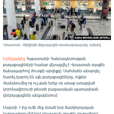
ՄԻՋԱԶԳԱՅԻՆ
ՄՇԱԿՈՒՅԹ
ՍՊՈՐՏ
ՄԵԿՆԱԲԱՆՈՒԹՅՈՒՆ
ՏՏ ԵՒ ԻՆՏԵՐՆԵՏ
Վրաստան - Թբիլիսիի միջազգային օդանավակայանը, արխիվ
ԿՈՐՈՆԱՎԻՐՈՒՍ
Երեկվանից
Հայաստանի Հանրապետության
ԱՐԽԻՎ
քաղաքացիների համար վերացվել է Վրաստան օդային
ՏԵՍԱՆՅՈՒԹԵՐ
ճանապարհով մուտքի արգելքը։ Սահմանն անարգել
հատել կարող են այն քաղաքացիները, ովքեր
ԲԱՆԱՎԵՃ
ժամանումից ոչ ուշ քան երեք օր առաջ ստացված
ՁԳՏԵԼՈՎ ԼԱՎԱԳՈՒՅՆԻՆ
կորոնավիրուսի թեստի բացասական պատասխան
կներկայացնեն անցակետում։
ՓՈԴՔԱՍԹ
Մարտի 1-ից ուժի մեջ մտած նոր ճամփորդական
Հայերեն
կարգավորումներով Վրաստան օդային տարածքով