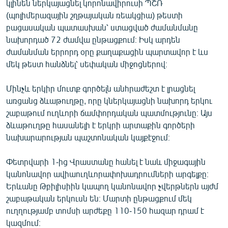
կլինեն ներկայացնել կորոնավիրուսի ՊՇՌ
(պոլիմերազային շղթայական ռեակցիա) թեստի
բացասական պատասխան՝ ստացված ժամանմանը
նախորդած 72 ժամվա ընթացքում։ Իսկ արդեն
ժամանման երրորդ օրը քաղաքացին պարտավոր է ևս
մեկ թեստ հանձնել՝ սեփական միջոցներով։
Մինչև երկիր մուտք գործելն անհրաժեշտ է լրացնել
առցանց ձևաթուղթը, որը կներկայացնի նախորդ երկու
շաբաթում ուղևորի ճամփորդական պատմությունը։ Այս
ձևաթուղթը հասանելի է երկրի արտաքին գործերի
նախարարության պաշտոնական կայքէջում։
Փետրվարի 1-ից Վրաստանը հանել է նաև միջագային
կանոնավոր ավիաուղևորափոխադրումների արգելքը։
Երևանը Թբիլիսիին կապող կանոնավոր չվերթներն այժմ
շաբաթական երկուսն են։ Մարտի ընթացքում մեկ
ուղղությամբ տոմսի արժեքը 110-150 հազար դրամ է
կազմում։