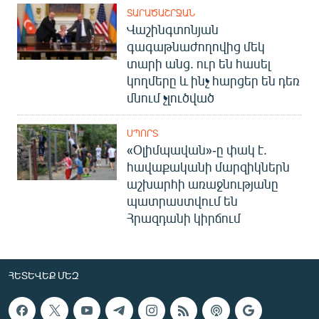
ՏԱՐԱԾԱՇՐՋԱՆ
Վաշինգտոնյան
գագաթնաժողովից մեկ
տարի անց. ուր են հասել
կողմերը և ինչ հարցեր են դեռ
մնում չլուծված
ՍՊՈՐՏ
«Օլիմպավան»-ը փակ է.
հավաքականի մարզիկներն
աշխարհի առաջնությանը
պատրաստվում են
Հրազդանի կիրճում
ՀԵՏԵՎԵՔ ՄԵԶ