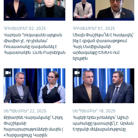
English
Русский
ՀՈԿՏԵՄԲԵՐ 02, 2025
ՀՈԿՏԵՄԲԵՐ 01, 2025
ՀԵՏԵՎԵՔ ՄԵԶ
Վարդան Ղուկասյանն այդքան
Միայն Փաշինյա՞նն է հասկացել՝
միամիտ չէ, որ չիմանա՝
ինչ է գրված փաստաթղթում.
Ռուսաստանը դավաճանել է
Հայկ Մամիջանյանի
Հայաստանին. Լևոն Բարսեղյան
արձագանքը ԵԽԽՎ-ում
ելույթին
«Ազատության» բոլոր կայքերը
ՍԵՊՏԵՄԲԵՐ 22, 2025
ՍԵՊՏԵՄԲԵՐ 18, 2025
Քրիստինե Վարդանյանը՝ Նիկոլ
Հայերի երես չտեսնելու՝ Ալիևի
Փաշինյանի
պահանջը կատարվե՞լ է. Արման
հայտարարությունների մասին |
Եղոյանի մեկնաբանությունը
«Հարցազրույց Կարլեն