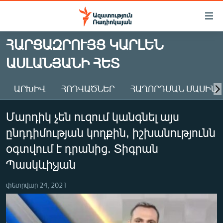
Մատչելիության
հղումներ
Անցնել
ՀԱՐՑԱԶՐՈՒՅՑ ԿԱՐԼԵՆ
հիմնական
ԱԶԱՏՈՒԹՅՈՒՆ TV
ԱՍԼԱՆՅԱՆԻ ՀԵՏ
բովանդակությանը
ՀԱՅԱՍՏԱՆ
Անցնել
հիմնական
ՔԱՂԱՔԱԿԱՆ
ԱՐԽԻՎ
ՀՈԴՎԱԾՆԵՐ
ՀԱՂՈՐԴՄԱՆ ՄԱՍԻՆ
մենյուին
ԸՆՏՐՈՒԹՅՈՒՆՆԵՐ 2026
Որոնում
Մարդիկ չեն ուզում կանգնել այս
ԻՐԱՎՈՒՆՔ
ընդդիմության կողքին, իշխանությունն
ՀԱՍԱՐԱԿՈՒԹՅՈՒՆ
օգտվում է դրանից. Տիգրան
ՏՆՏԵՍՈՒԹՅՈՒՆ
Պասկևիչյան
ՂԱՐԱԲԱՂ
փետրվար 24, 2021
ՊԱՏԵՐԱԶՄԻ 6 ՇԱԲԱԹՆԵՐԸ
ՏԱՐԱԾԱՇՐՋԱՆ