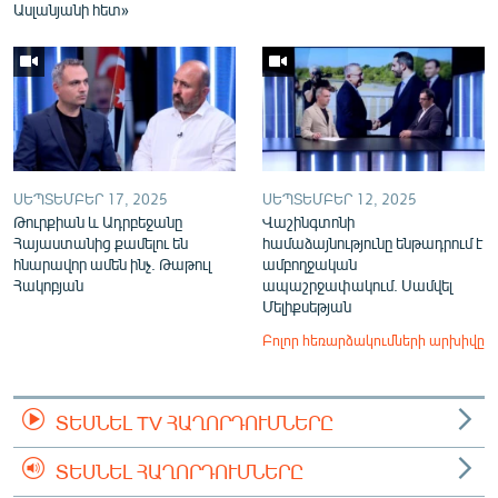
Ասլանյանի հետ»
ՍԵՊՏԵՄԲԵՐ 17, 2025
ՍԵՊՏԵՄԲԵՐ 12, 2025
Թուրքիան և Ադրբեջանը
Վաշինգտոնի
Հայաստանից քամելու են
համաձայնությունը ենթադրում է
հնարավոր ամեն ինչ. Թաթուլ
ամբողջական
Հակոբյան
ապաշրջափակում. Սամվել
Մելիքսեթյան
Բոլոր հեռարձակումների արխիվը
ՏԵՍՆԵԼ TV ՀԱՂՈՐԴՈՒՄՆԵՐԸ
ՏԵՍՆԵԼ ՀԱՂՈՐԴՈՒՄՆԵՐԸ