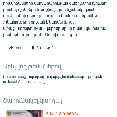
իրավիճակների նախարարության օպերատիվ խումբը
English
բնակելի շենքերի և սոցիալական նշանակության
Русский
օբյեկտների վերակառուցման համար անհրաժեշտ
շինանյութերի ցուցակ է կազմել և ըստ
առաջնահերթության պարբերաբար համապատասխան
ՀԵՏԵՎԵՔ ՄԵԶ
բեռներն ուղարկում է Ստեփանակերտ։
Կիսվել
Հետևեք մեզ
«Ազատության» բոլոր կայքերը
Առնչվող թեմաներով
Ռուսաստանը Ղարաբաղ է ուղարկել հումանիտար օգնության
ամենամեծ խմբաքանակը
Շարունակել կարդալ
ՀԱՍԱՐԱԿՈՒԹՅՈՒՆ