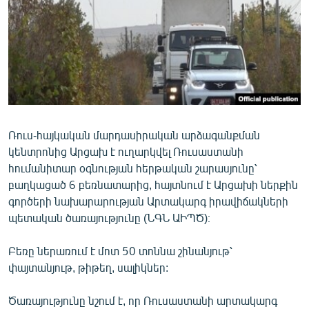
ՄԻՋԱԶԳԱՅԻՆ
ՄՇԱԿՈՒՅԹ
ՍՊՈՐՏ
ՄԵԿՆԱԲԱՆՈՒԹՅՈՒՆ
ՏՏ ԵՒ ԻՆՏԵՐՆԵՏ
Ռուս-հայկական մարդասիրական արձագանքման
ԿՈՐՈՆԱՎԻՐՈՒՍ
կենտրոնից Արցախ է ուղարկվել Ռուսաստանի
ԱՐԽԻՎ
հումանիտար օգնության հերթական շարասյունը՝
բաղկացած 6 բեռնատարից, հայտնում է Արցախի ներքին
ՏԵՍԱՆՅՈՒԹԵՐ
գործերի նախարարության Արտակարգ իրավիճակների
ԲԱՆԱՎԵՃ
պետական ծառայությունը (ՆԳՆ ԱԻՊԾ)։
ՁԳՏԵԼՈՎ ԼԱՎԱԳՈՒՅՆԻՆ
Բեռը ներառում է մոտ 50 տոննա շինանյութ՝
ՓՈԴՔԱՍԹ
փայտանյութ, թիթեղ, սալիկներ:
Հայերեն
Ծառայությունը նշում է, որ Ռուսաստանի արտակարգ