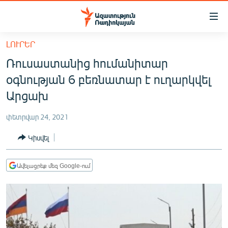
Մատչելիության
հղումներ
Անցնել
ԼՈՒՐԵՐ
հիմնական
ԱԶԱՏՈՒԹՅՈՒՆ TV
Ռուսաստանից հումանիտար
բովանդակությանը
ՀԱՅԱՍՏԱՆ
Անցնել
օգնության 6 բեռնատար է ուղարկվել
հիմնական
ՔԱՂԱՔԱԿԱՆ
Արցախ
մենյուին
ԸՆՏՐՈՒԹՅՈՒՆՆԵՐ 2026
Որոնում
փետրվար 24, 2021
ԻՐԱՎՈՒՆՔ
Կիսվել
ՀԱՍԱՐԱԿՈՒԹՅՈՒՆ
ՏՆՏԵՍՈՒԹՅՈՒՆ
Ավելացրեք մեզ Google-ում
ՂԱՐԱԲԱՂ
ՊԱՏԵՐԱԶՄԻ 6 ՇԱԲԱԹՆԵՐԸ
ՏԱՐԱԾԱՇՐՋԱՆ