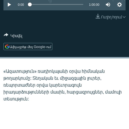
ՄԻՋԱԶԳԱՅԻՆ
0:00
1:00:00
ՄՇԱԿՈՒՅԹ
Ուղիղ հղում
ՍՊՈՐՏ
Կիսվել
ՄԵԿՆԱԲԱՆՈՒԹՅՈՒՆ
ՏՏ ԵՒ ԻՆՏԵՐՆԵՏ
Ավելացրեք մեզ Google-ում
ԿՈՐՈՆԱՎԻՐՈՒՍ
ԱՐԽԻՎ
«Ազատություն» ռադիոկայանի օրվա հիմնական
ՏԵՍԱՆՅՈՒԹԵՐ
թողարկումը: Տեղական եւ միջազգային լուրեր,
ռեպորտաժներ օրվա կարեւորագույն
ԲԱՆԱՎԵՃ
իրադարձությունների մասին, հարցազրույցներ, մամուլի
ՁԳՏԵԼՈՎ ԼԱՎԱԳՈՒՅՆԻՆ
տեսություն:
ՓՈԴՔԱՍԹ
Հայերեն