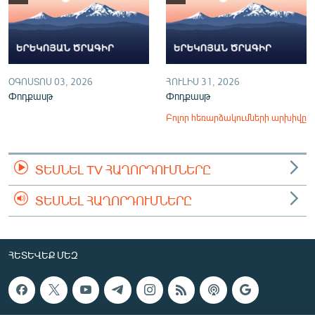
ՕԳՈՍՏՈՍ 03, 2026
ՀՈՒԼԻՍ 31, 2026
Փոդքասթ
Փոդքասթ
Բոլոր հեռարձակումների արխիվը
ՏԵՍՆԵԼ TV ՀԱՂՈՐԴՈՒՄՆԵՐԸ
ՏԵՍՆԵԼ ՀԱՂՈՐԴՈՒՄՆԵՐԸ
ՀԵՏԵՎԵՔ ՄԵԶ