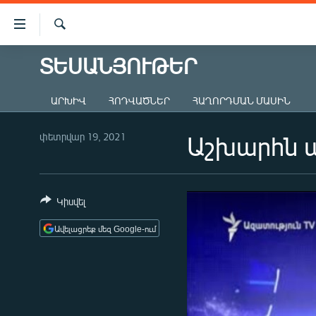
Մատչելիության
հղումներ
Որոնում
Անցնել
ՏԵՍԱՆՅՈՒԹԵՐ
ԱԶԱՏՈՒԹՅՈՒՆ TV
հիմնական
բովանդակությանը
ՀԱՅԱՍՏԱՆ
ԱՐԽԻՎ
ՀՈԴՎԱԾՆԵՐ
ՀԱՂՈՐԴՄԱՆ ՄԱՍԻՆ
Անցնել
ՔԱՂԱՔԱԿԱՆ
հիմնական
մենյուին
փետրվար 19, 2021
Աշխարհն ա
ԸՆՏՐՈՒԹՅՈՒՆՆԵՐ 2026
Որոնում
ԻՐԱՎՈՒՆՔ
ՀԱՍԱՐԱԿՈՒԹՅՈՒՆ
Կիսվել
ՏՆՏԵՍՈՒԹՅՈՒՆ
Ավելացրեք մեզ Google-ում
ՂԱՐԱԲԱՂ
ՊԱՏԵՐԱԶՄԻ 6 ՇԱԲԱԹՆԵՐԸ
ՏԱՐԱԾԱՇՐՋԱՆ