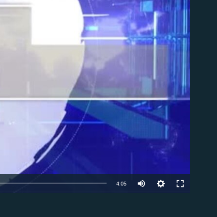
ble
Auto
4:05
240p
EMBED
360p