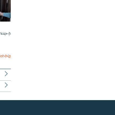
ուպ»-ի
արխիվը