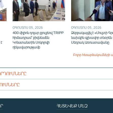
ՕԳՈՍՏՈՍ 05, 2026
ՕԳՈՍՏՈՍ 05, 2026
400 միլիոն դոլար բյուջեով TRIPP
Ձերբակալվել է «Մուլտի Գր
հիմնադրամ՝ բիզնեսմեն
նախկին գլխավոր տնօրեն
 է
Կոնստանտին Սոկոլովի
Սեդրակ Առուստամյանը
ղեկավարությամբ
Բոլոր հեռարձակումների 
ՈՐԴՈՒՄՆԵՐԸ
ԴՈՒՄՆԵՐԸ
Ր
ՀԵՏԵՎԵՔ ՄԵԶ