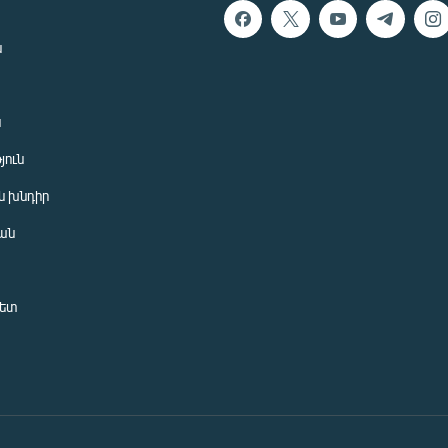
ն
ն
յուն
 խնդիր
ան
նետ