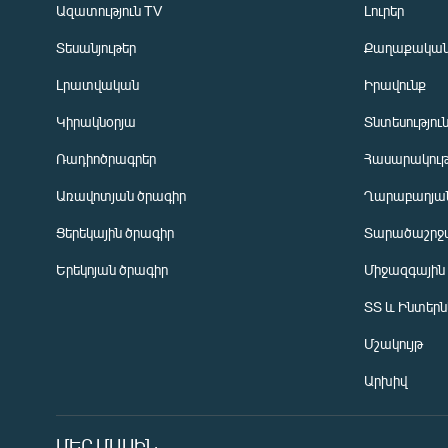
Ազատություն TV
Լուրեր
Տեսանյութեր
Քաղաքակա
Լրատվական
Իրավունք
Կիրակնօրյա
Տնտեսությու
Ռադիոծրագրեր
Հասարակութ
Առավոտյան ծրագիր
Ղարաբաղյան
Ցերեկային ծրագիր
Տարածաշրջ
Հայերեն
Երեկոյան ծրագիր
Միջազգային
English
ՏՏ և Ինտեր
Русский
Մշակույթ
ՀԵՏԵՎԵՔ ՄԵԶ
Արխիվ
ՄԵՐ ՄԱՍԻՆ