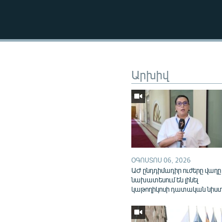
Արխիվ
ՕԳՈՍՏՈՍ 06, 2026
ԱԺ ընդդիմադիր ուժերը վաղը
նախատեսում են լինել
կաթողիկոսի դատական նիս