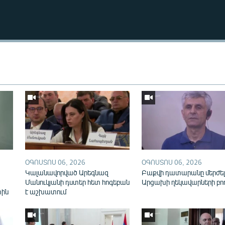
Auto
240p
360p
720p
ՕԳՈՍՏՈՍ 06, 2026
ՕԳՈՍՏՈՍ 06, 2026
Կալանավորված Արեգնազ
Բաքվի դատարանը մերժել
Մանուկյանի դստեր հետ հոգեբան
Արցախի ղեկավարների բո
տին
է աշխատում