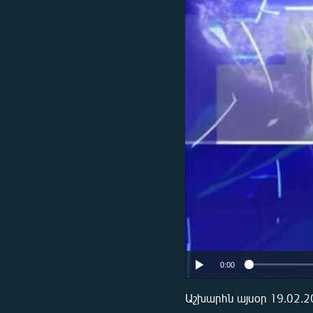
ՄԻՋԱԶԳԱՅԻՆ
ՄՇԱԿՈՒՅԹ
ՍՊՈՐՏ
ՄԵԿՆԱԲԱՆՈՒԹՅՈՒՆ
ՏՏ ԵՒ ԻՆՏԵՐՆԵՏ
ԿՈՐՈՆԱՎԻՐՈՒՍ
ԱՐԽԻՎ
ՏԵՍԱՆՅՈՒԹԵՐ
ԲԱՆԱՎԵՃ
ՁԳՏԵԼՈՎ ԼԱՎԱԳՈՒՅՆԻՆ
ՓՈԴՔԱՍԹ
0:00
Աշխարհն այսօր 19.02.