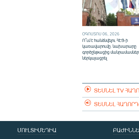
ՕԳՈՍՏՈՍ 06, 2026
Ո՞ւմ է հանձնվելու ՀԷՑ-ի
կառավարումը. նախարարը
գործընթացից մանրամասներ
ներկայացրել
ՏԵՍՆԵԼ TV ՀԱՂ
ՏԵՍՆԵԼ ՀԱՂՈՐ
ՄՈՒԼՏԻՄԵԴԻԱ
ԲԱԺԻՆՆԵ