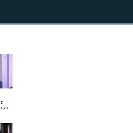
480p
720p
480p
 է
ղոքը