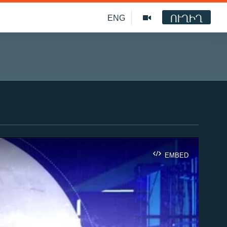
ՈՒՂԻՂ
ENG
EMBED