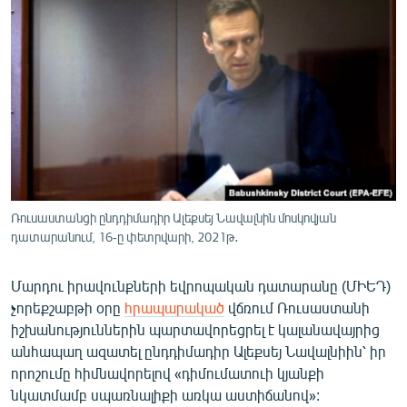
ՄԻՋԱԶԳԱՅԻՆ
ՄՇԱԿՈՒՅԹ
ՍՊՈՐՏ
ՄԵԿՆԱԲԱՆՈՒԹՅՈՒՆ
ՏՏ ԵՒ ԻՆՏԵՐՆԵՏ
ԿՈՐՈՆԱՎԻՐՈՒՍ
ԱՐԽԻՎ
Ռուսաստանցի ընդդիմադիր Ալեքսեյ Նավալնին մոսկովյան
դատարանում, 16-ը փետրվարի, 2021թ․
ՏԵՍԱՆՅՈՒԹԵՐ
ԲԱՆԱՎԵՃ
Մարդու իրավունքների եվրոպական դատարանը (ՄԻԵԴ)
չորեքշաբթի օրը
հրապարակած
վճռում Ռուսաստանի
ՁԳՏԵԼՈՎ ԼԱՎԱԳՈՒՅՆԻՆ
իշխանություններին պարտավորեցրել է կալանավայրից
ՓՈԴՔԱՍԹ
անհապաղ ազատել ընդդիմադիր Ալեքսեյ Նավալնիին՝ իր
որոշումը հիմնավորելով «դիմումատուի կյանքի
Հայերեն
նկատմամբ սպառնալիքի առկա աստիճանով»: