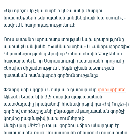
English
«Այս որոշումը չկատարելը կնշանակի Մարդու
Русский
իրավունքների եվրոպական կոնվենցիայի խախտում», -
ասվում է հաղորդագրությունում:
ՀԵՏԵՎԵՔ ՄԵԶ
Ռուսաստանի արդարադատության նախարարությունը
պահանջն անվանել է «աննախադեպ» և «անիրագործելի»:
Գերատեսչության ղեկավար Կոնստանտին Չույչենկոն
հայտարարել է, որ Ստրասբուրգի դատարանի որոշումը
«կոպիտ միջամտություն է ինքնիշխան պետության
«Ազատության» բոլոր կայքերը
դատական համակարգի գործունեությանը»:
Փետրվարի սկզբին Մոսկվայի դատարանը
փոխարինեց
Ալեքսեյ Նավալնիի 3,5 տարվա պայմանական
պատժաչափը իրականով՝ հիմնավորելով դա «Իվ Ռոշե»-ի
գործով փորձաշրջանի ընթացքում քաղաքական գործչի
կողմից բազմաթիվ խախտումներով:
Ավելի վաղ ՄԻԵԴ-ը տվյալ գործով վճիռը անարդար էր
հայտարարել, բայց Ռուսաստանի գերագույն դատարանը