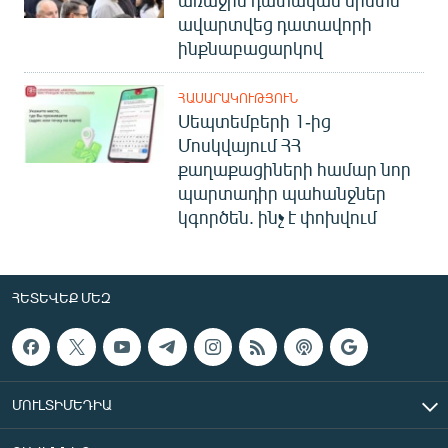
ավարտվեց դատավորի
ինքնաբացարկով
ՀԱՍԱՐԱԿՈՒԹՅՈՒՆ
Սեպտեմբերի 1-ից
Մոսկվայում ՀՀ
քաղաքացիների համար նոր
պարտադիր պահանջներ
կգործեն. ինչ է փոխվում
ՀԵՏԵՎԵՔ ՄԵԶ
ՄՈՒԼՏԻՄԵԴԻԱ