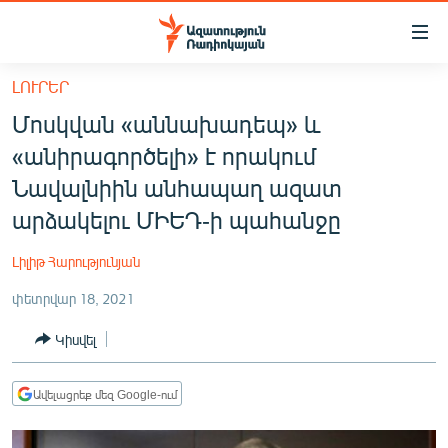
Մատչելիության
հղումներ
Անցնել
ԼՈՒՐԵՐ
հիմնական
ԱԶԱՏՈՒԹՅՈՒՆ TV
Մոսկվան «աննախադեպ» և
բովանդակությանը
ՀԱՅԱՍՏԱՆ
Անցնել
«անիրագործելի» է որակում
հիմնական
ՔԱՂԱՔԱԿԱՆ
Նավալնիին անհապաղ ազատ
մենյուին
ԸՆՏՐՈՒԹՅՈՒՆՆԵՐ 2026
արձակելու ՄԻԵԴ-ի պահանջը
Որոնում
ԻՐԱՎՈՒՆՔ
Լիլիթ Հարությունյան
ՀԱՍԱՐԱԿՈՒԹՅՈՒՆ
փետրվար 18, 2021
ՏՆՏԵՍՈՒԹՅՈՒՆ
Կիսվել
ՂԱՐԱԲԱՂ
ՊԱՏԵՐԱԶՄԻ 6 ՇԱԲԱԹՆԵՐԸ
Ավելացրեք մեզ Google-ում
ՏԱՐԱԾԱՇՐՋԱՆ