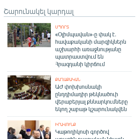
Շարունակել կարդալ
ՍՊՈՐՏ
«Օլիմպավան»-ը փակ է.
հավաքականի մարզիկներն
աշխարհի առաջնությանը
պատրաստվում են
Հրազդանի կիրճում
ՔԱՂԱՔԱԿԱՆ
ԱԺ փոխխոսնակի
ընդդիմադիր թեկնածուի
վերաբերյալ քննարկումները
եկող շաբաթ կշարունակվեն
ԻՐԱՎՈՒՆՔ
Կաթողիկոսի գործով
առաջին դատական նիստն