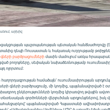
անում, արխիվ
ցակցության պաշտպանության պետական հանձնաժողովը (Տ
ստանից դեպի Ռուսաստան և հակառակ ուղղությամբ թռիչքն
ի
գների բարձրացումների
մասին մամուլում առկա հրապարակ
ցված բողոքները, սեփական նախաձեռնությամբ ուսումնասիրո
յդ ոլորտում:
հաղորդագրության համաձայն՝ ուսումնասիրության արդյուն
սերի գների բարձրացումը, մի կողմից, պայմանավորված է օ
խադրող ընկերությունների կողմից կիրառվող թվային ավ
նտեսական գործոնների վերլուծման արդյունքներով, իսկ մյ
 պահանջարկով՝ պայմանավորված Հայաստանի ավիափոխադր
յան՝ «Ավիակոմպանիա Արմենիա» ՍՊԸ-ի առավել էժան արժե