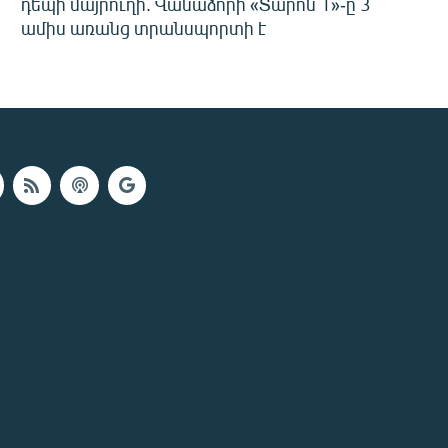
դեպի մայրուղի. Վանաձորի «Տարոն 1»-ը 3
ամիս առանց տրանսպորտի է