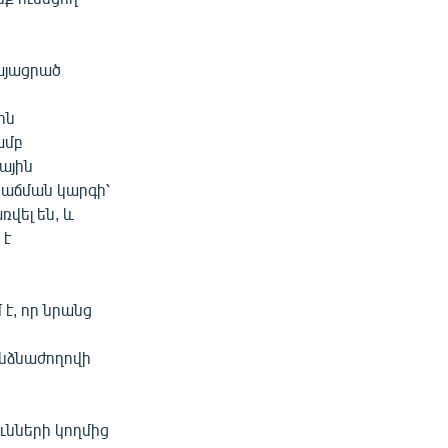
այացրած
ի
ին
ամբ
ային
 աճման կարգի՝
վել են, և
 է
 է, որ նրանց
անձնաժողովի
ւնների կողմից