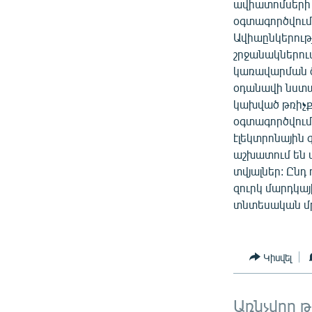
ավիատոմսերի
օգտագործվում
Ավիաընկերությ
շրջանակներու
կառավարման ծ
օդանավի նստա
կախված թռիչքի
օգտագործվում
էլեկտրոնային 
աշխատում են 
տվյալներ: Ընդ
զուրկ մարդկայ
տնտեսական մ
Կիսվել
Առնչվող 