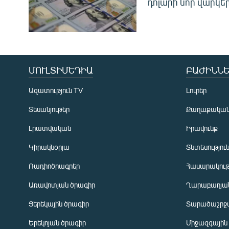
դոլարի նոր վարկեր
ՄՈՒԼՏԻՄԵԴԻԱ
ԲԱԺԻՆՆԵ
Ազատություն TV
Լուրեր
Տեսանյութեր
Քաղաքակա
Լրատվական
Իրավունք
Կիրակնօրյա
Տնտեսությու
Ռադիոծրագրեր
Հասարակութ
Առավոտյան ծրագիր
Ղարաբաղյան
Ցերեկային ծրագիր
Տարածաշրջ
Հայերեն
Երեկոյան ծրագիր
Միջազգային