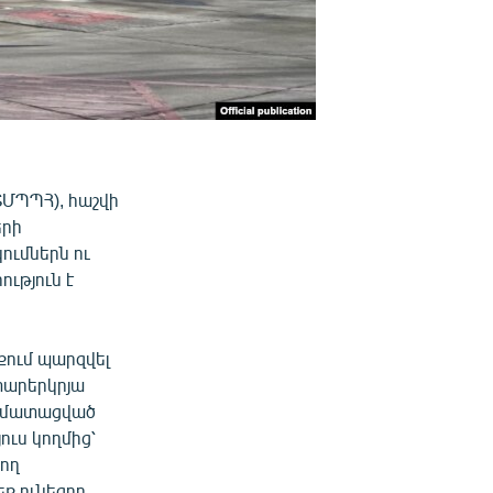
ՄՊՊՀ), հաշվի
երի
ումներն ու
ւթյուն է
քում պարզվել
տարերկրյա
տոմատացված
ուս կողմից՝
ող
ք ունեցող