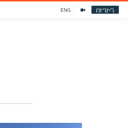
ՈՒՂԻՂ
ENG
ի