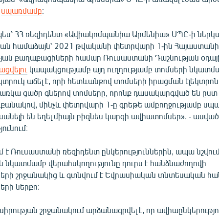
ի
սպառմամբ
։
ս՝ ՀՀ ռեզիդենտ «Ավիակոմպանիա Արմենիա» ՍՊԸ-ի ներկ
ան համաձայն՝ 2021 թվականի փետրվարի 1-ին Հայաստան
ան քաղաքացիների համար Ռուսաստանի Դաշնության օդայ
ացվելու
կապակցությամբ այդ ուղղությամբ տոմսերի նկատմ
տրուկ աճել է, որի հետևանքով տոմսերի իրացման էլեկտրոն
առկա ցածր գներով տոմսերը, որոնք դասակարգված են ըստ
անակով, մինչև փետրվարի 1-ը գրեթե ամբողջությամբ սպառ
անելի են եղել միայն բիզնես կարգի ավիատոմսեր», - ասված
ունում։
մ է Ռուսաստանի ռեզիդենտ ընկերություններին, ապա նշվում
ն նկատմամբ վերահսկողությունը դուրս է հանձնաժողովի
նների շրջանակից և գտնվում է Եվրասիական տնտեսական հ
ների ներքո:
սիրության շրջանակում արձանագրվել է, որ ավիաընկերությո