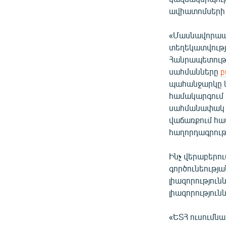
ավիատոմսեր
«Մասնավորապե
տեղեկատվությ
Հանրապետությ
սահմանները
բ
պահանջարկը կ
համակարգում 
սահմանափակ ք
վաճառքում հաս
հաղորդագրությ
Ինչ վերաբերու
գործունեությա
լիազորությու
լիազորություն
«ԵՏՀ ուսումնա