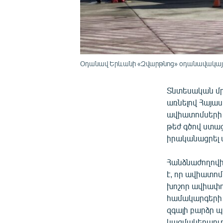
Օդանավ Երևանի «Զվարթնոց» օդանավակայ
Տնտեսական մր
առնելով Հայա
ավիատոմսեր
թեժ գծով ստա
իրականացրել ա
Հանձնաժողովի 
է, որ ավիատոմ
խոշոր ավիափո
համակարգերի տ
զգալի բարձր
կազմակերպութ