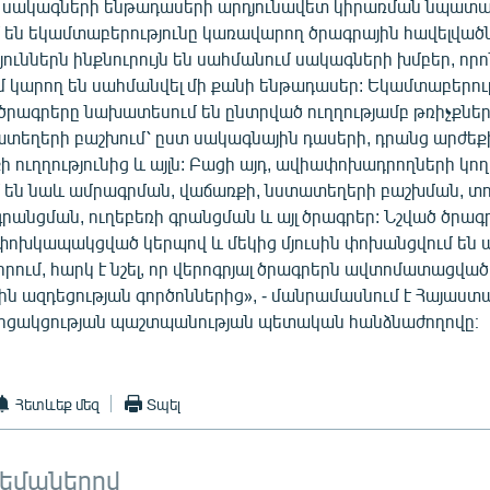
 սակագների ենթադասերի արդյունավետ կիրառման նպատ
 են եկամտաբերությունը կառավարող ծրագրային հավելվածն
ուններն ինքնուրույն են սահմանում սակագների խմբեր, որ
մ կարող են սահմանվել մի քանի ենթադասեր: Եկամտաբերու
րագրերը նախատեսում են ընտրված ուղղությամբ թռիչքնե
տեղերի բաշխում՝ ըստ սակագնային դասերի, դրանց արժեք
 ուղղությունից և այլն: Բացի այդ, ավիափոխադրողների կո
 են նաև ամրագրման, վաճառքի, նստատեղերի բաշխման, տ
գրանցման, ուղեբեռի գրանցման և այլ ծրագրեր: Նշված ծրագ
փոխկապակցված կերպով և մեկից մյուսին փոխանցվում են
 որում, հարկ է նշել, որ վերոգրյալ ծրագրերն ավտոմատացված
ին ազդեցության գործոններից», - մանրամասնում է Հայաստ
րցակցության պաշտպանության պետական հանձնաժողովը։
Հետևեք մեզ
Տպել
թեմաներով