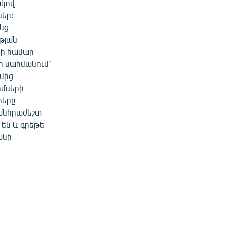
ակով
եր:
ոնց
թյան
րի համար
ի սահմանում՝
ղմից
ոմսերի
րերը
 անհրաժեշտ
 են և գրեթե
անի