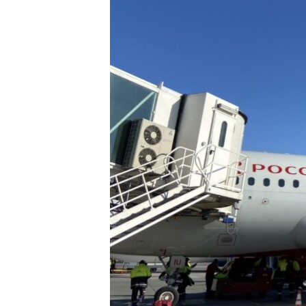
ՄԻՋԱԶԳԱՅԻՆ
ՄՇԱԿՈՒՅԹ
ՍՊՈՐՏ
ՄԵԿՆԱԲԱՆՈՒԹՅՈՒՆ
ՏՏ ԵՒ ԻՆՏԵՐՆԵՏ
ԿՈՐՈՆԱՎԻՐՈՒՍ
ԱՐԽԻՎ
ՏԵՍԱՆՅՈՒԹԵՐ
ԲԱՆԱՎԵՃ
ՁԳՏԵԼՈՎ ԼԱՎԱԳՈՒՅՆԻՆ
ՓՈԴՔԱՍԹ