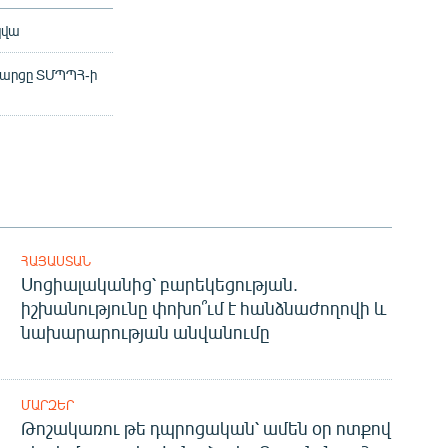
կվա
 հարցը ՏՄՊՊՀ-ի
ՀԱՅԱՍՏԱՆ
Սոցիալականից՝ բարեկեցության.
իշխանությունը փոխո՞ւմ է հանձնաժողովի և
նախարարության անվանումը
ՄԱՐԶԵՐ
Թոշակառու թե դպրոցական՝ ամեն օր ոտքով