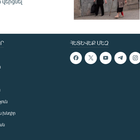
 վերցնել
Ր
ՀԵՏԵՎԵՔ ՄԵԶ
ն
ն
յուն
 խնդիր
ան