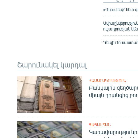
«Գնում ենք՝ հետ 
Ավիաընկերությու
ուշադրության կեն
Դեպի Ռուսաստան 
Շարունակել կարդալ
ՀԱՍԱՐԱԿՈՒԹՅՈՒՆ
Բանկային զեղծարա
միայն դրանցից բող
ՀԱՅԱՍՏԱՆ
Կառավարությունը 