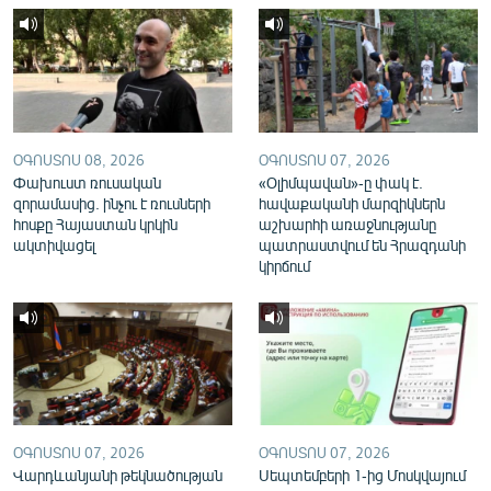
English
Русский
ՀԵՏԵՎԵՔ ՄԵԶ
ՕԳՈՍՏՈՍ 08, 2026
ՕԳՈՍՏՈՍ 07, 2026
Փախուստ ռուսական
«Օլիմպավան»-ը փակ է.
զորամասից. ինչու է ռուսների
հավաքականի մարզիկներն
հոսքը Հայաստան կրկին
աշխարհի առաջնությանը
ակտիվացել
պատրաստվում են Հրազդանի
«Ազատության» բոլոր կայքերը
կիրճում
ՕԳՈՍՏՈՍ 07, 2026
ՕԳՈՍՏՈՍ 07, 2026
Վարդևանյանի թեկնածության
Սեպտեմբերի 1-ից Մոսկվայում