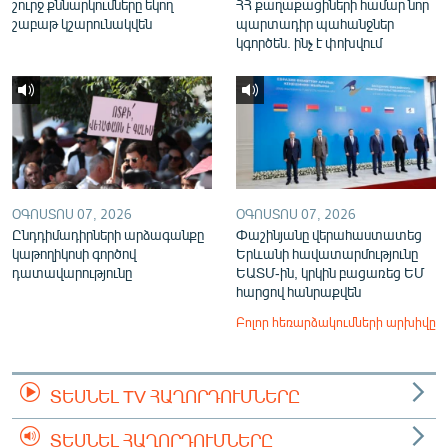
շուրջ քննարկումները եկող
ՀՀ քաղաքացիների համար նոր
շաբաթ կշարունակվեն
պարտադիր պահանջներ
կգործեն. ինչ է փոխվում
ՕԳՈՍՏՈՍ 07, 2026
ՕԳՈՍՏՈՍ 07, 2026
Ընդդիմադիրների արձագանքը
Փաշինյանը վերահաստատեց
կաթողիկոսի գործով
Երևանի հավատարմությունը
դատավարությունը
ԵԱՏՄ-ին, կրկին բացառեց ԵՄ
հարցով հանրաքվեն
Բոլոր հեռարձակումների արխիվը
ՏԵՍՆԵԼ TV ՀԱՂՈՐԴՈՒՄՆԵՐԸ
ՏԵՍՆԵԼ ՀԱՂՈՐԴՈՒՄՆԵՐԸ