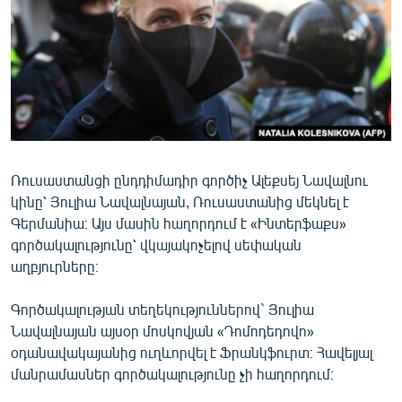
ՄԻՋԱԶԳԱՅԻՆ
ՄՇԱԿՈՒՅԹ
ՍՊՈՐՏ
ՄԵԿՆԱԲԱՆՈՒԹՅՈՒՆ
ՏՏ ԵՒ ԻՆՏԵՐՆԵՏ
ԿՈՐՈՆԱՎԻՐՈՒՍ
Ռուսաստանցի ընդդիմադիր գործիչ Ալեքսեյ Նավալնու
կինը՝ Յուլիա Նավալնայան, Ռուսաստանից մեկնել է
ԱՐԽԻՎ
Գերմանիա։ Այս մասին հաղորդում է «Ինտերֆաքս»
ՏԵՍԱՆՅՈՒԹԵՐ
գործակալությունը՝ վկայակոչելով սեփական
աղբյուրները։
ԲԱՆԱՎԵՃ
ՁԳՏԵԼՈՎ ԼԱՎԱԳՈՒՅՆԻՆ
Գործակալության տեղեկություններով` Յուլիա
Նավալնայան այսօր մոսկովյան «Դոմոդեդովո»
ՓՈԴՔԱՍԹ
օդանավակայանից ուղևորվել է Ֆրանկֆուրտ։ Հավելյալ
մանրամասներ գործակալությունը չի հաղորդում։
Հայերեն