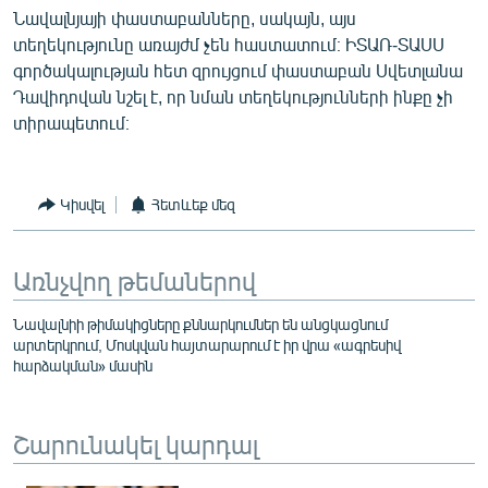
Նավալնյայի փաստաբանները, սակայն, այս
English
տեղեկությունը առայժմ չեն հաստատում։ ԻՏԱՌ-ՏԱՍՍ
Русский
գործակալության հետ զրույցում փաստաբան Սվետլանա
Դավիդովան նշել է, որ նման տեղեկությունների ինքը չի
ՀԵՏԵՎԵՔ ՄԵԶ
տիրապետում։
Կիսվել
Հետևեք մեզ
«Ազատության» բոլոր կայքերը
Առնչվող թեմաներով
Նավալնիի թիմակիցները քննարկումներ են անցկացնում
արտերկրում, Մոսկվան հայտարարում է իր վրա «ագրեսիվ
հարձակման» մասին
Շարունակել կարդալ