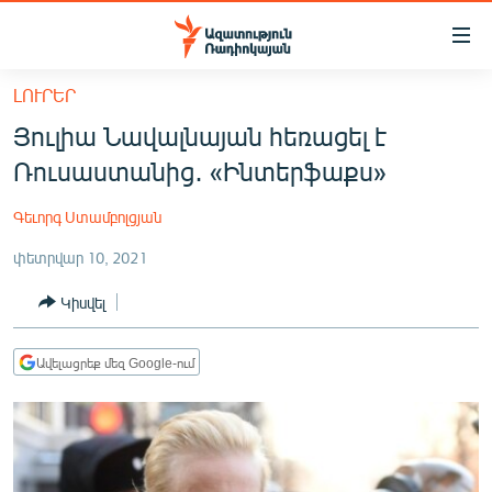
Մատչելիության
հղումներ
Անցնել
ԼՈՒՐԵՐ
հիմնական
ԱԶԱՏՈՒԹՅՈՒՆ TV
Յուլիա Նավալնայան հեռացել է
բովանդակությանը
ՀԱՅԱՍՏԱՆ
Անցնել
Ռուսաստանից․ «Ինտերֆաքս»
հիմնական
ՔԱՂԱՔԱԿԱՆ
մենյուին
Գեւորգ Ստամբոլցյան
ԸՆՏՐՈՒԹՅՈՒՆՆԵՐ 2026
Որոնում
փետրվար 10, 2021
ԻՐԱՎՈՒՆՔ
Կիսվել
ՀԱՍԱՐԱԿՈՒԹՅՈՒՆ
ՏՆՏԵՍՈՒԹՅՈՒՆ
Ավելացրեք մեզ Google-ում
ՂԱՐԱԲԱՂ
ՊԱՏԵՐԱԶՄԻ 6 ՇԱԲԱԹՆԵՐԸ
ՏԱՐԱԾԱՇՐՋԱՆ