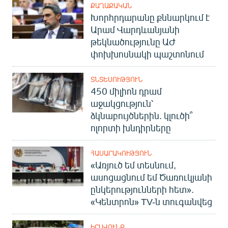
ՔԱՂԱՔԱԿԱՆ
Խորհրդարանը քննարկում է
Արամ Վարդևանյանի
թեկնածությունը ԱԺ
փոխխոսնակի պաշտոնում
ՏՆՏԵՍՈՒԹՅՈՒՆ
450 միլիոն դրամ
աջակցություն՝
ձկնաբույծներին. կլուծի՞
ոլորտի խնդիրները
ՀԱՍԱՐԱԿՈՒԹՅՈՒՆ
«Առյուծ եմ տեսնում,
ասոցացնում եմ Ծառուկյանի
ընկերությունների հետ».
«Կենտրոն» TV-ն տուգանվեց
ԻՐԱՎՈՒՆՔ