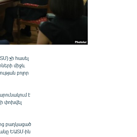
Մ) չի հասել
րների միջև
ության բոլոր
արունակում է
չի փոխվել
նից բաղկացած
ստանը ԵԱՏՄ-ին