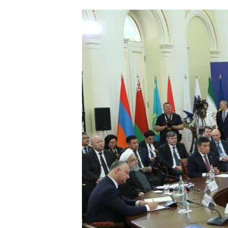
ՄԻՋԱԶԳԱՅԻՆ
ՄՇԱԿՈՒՅԹ
ՍՊՈՐՏ
ՄԵԿՆԱԲԱՆՈՒԹՅՈՒՆ
ՏՏ ԵՒ ԻՆՏԵՐՆԵՏ
ԿՈՐՈՆԱՎԻՐՈՒՍ
ԱՐԽԻՎ
ՏԵՍԱՆՅՈՒԹԵՐ
ԲԱՆԱՎԵՃ
ՁԳՏԵԼՈՎ ԼԱՎԱԳՈՒՅՆԻՆ
ՓՈԴՔԱՍԹ