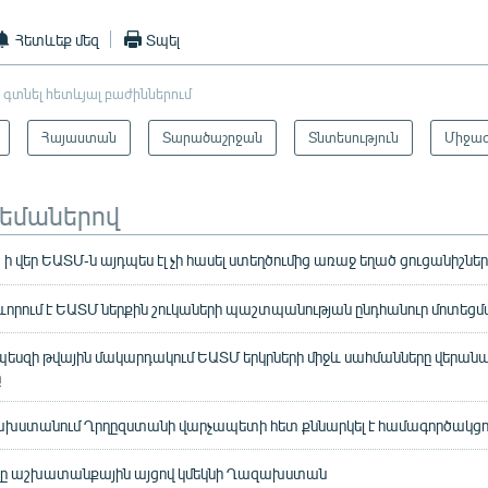
Հետևեք մեզ
Տպել
 գտնել հետևյալ բաժիններում
Հայաստան
Տարածաշրջան
Տնտեսություն
Միջազ
թեմաներով
ի վեր ԵԱՏՄ-ն այդպես էլ չի հասել ստեղծումից առաջ եղած ցուցանիշնե
րում է ԵԱՏՄ ներքին շուկաների պաշտպանության ընդհանուր մոտեցմ
րպեսզի թվային մակարդակում ԵԱՏՄ երկրների միջև սահմանները վերանա
ը
խստանում Ղրղըզստանի վարչապետի հետ քննարկել է համագործակցո
ը աշխատանքային այցով կմեկնի Ղազախստան