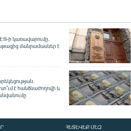
 ՀԷՑ-ի կառավարումը.
նթացից մանրամասներ է
րեկեցության.
խո՞ւմ է հանձնաժողովի և
անվանումը
Ր
ՀԵՏԵՎԵՔ ՄԵԶ