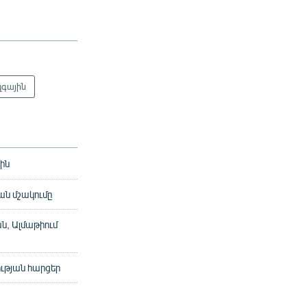
գային
րին
ան մշակումը
ն, Ալմաթիում
ւթյան հարցեր