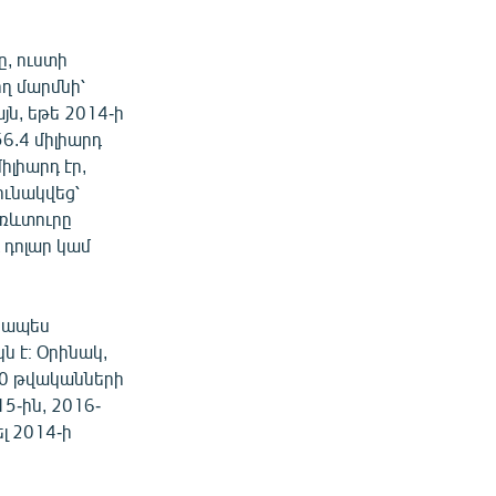
ը, ուստի
ղ մարմնի՝
ն, եթե 2014-ի
6.4 միլիարդ
իլիարդ էր,
ունակվեց՝
առևտուրը
 դոլար կամ
տկապես
 է։ Օրինակ,
20 թվականների
5-ին, 2016-
լ 2014-ի