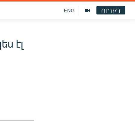
ՈՒՂԻՂ
ENG
ես էլ