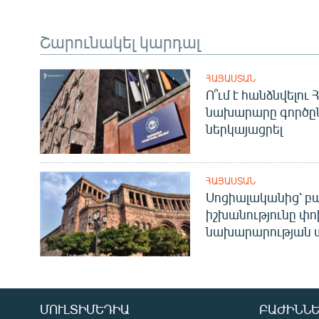
Շարունակել կարդալ
ՀԱՅԱՍՏԱՆ
Ո՞ւմ է հանձնվելու
նախարարը գործը
ներկայացրել
ՀԱՅԱՍՏԱՆ
Սոցիալականից՝ բա
իշխանությունը փո
նախարարության 
ՄՈՒԼՏԻՄԵԴԻԱ
ԲԱԺԻՆՆԵ