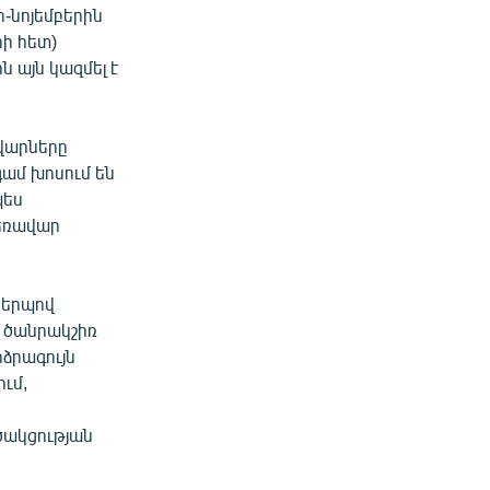
-նոյեմբերին
ի հետ)
 այն կազմել է
վարները
գամ խոսում են
պես
եռավար
կերպով
ի ծանրակշիռ
ձրագույն
ւմ,
րծակցության