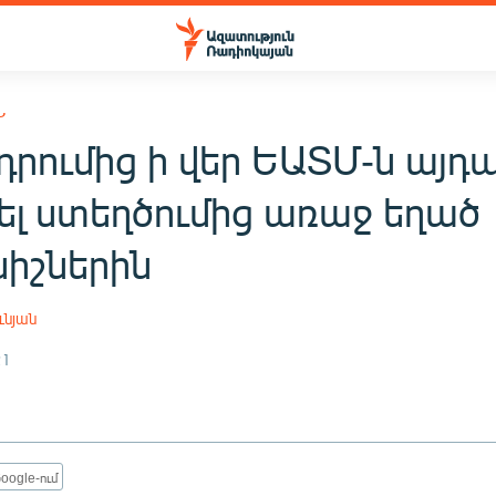
Ն
րումից ի վեր ԵԱՏՄ-ն այդպ
սել ստեղծումից առաջ եղած
նիշներին
ւնյան
21
oogle-ում