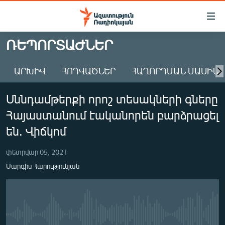
Մատչելիության
հղումներ
Անցնել
ՌԵՊՈՐՏԱԺՆԵՐ
հիմնական
ԱԶԱՏՈՒԹՅՈՒՆ TV
բովանդակությանը
ԱՐԽԻՎ
ՀՈԴՎԱԾՆԵՐ
ՀԱՂՈՐԴՄԱՆ ՄԱՍԻՆ
ՀԱՅԱՍՏԱՆ
Անցնել
հիմնական
ՔԱՂԱՔԱԿԱՆ
Սննդամթերքի որոշ տեսակների գները
մենյուին
ԸՆՏՐՈՒԹՅՈՒՆՆԵՐ 2026
Որոնում
Հայաստանում էականորեն բարձրացել
ԻՐԱՎՈՒՆՔ
են. Վիճկոմ
ՀԱՍԱՐԱԿՈՒԹՅՈՒՆ
փետրվար 05, 2021
ՏՆՏԵՍՈՒԹՅՈՒՆ
Սարգիս Հարությունյան
ՂԱՐԱԲԱՂ
ՊԱՏԵՐԱԶՄԻ 6 ՇԱԲԱԹՆԵՐԸ
ՏԱՐԱԾԱՇՐՋԱՆ
No media source currently available