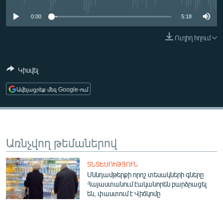
ՄԻՋԱԶԳԱՅԻՆ
0:00
5:18
ՄՇԱԿՈՒՅԹ
Ուղիղ հղում
ՍՊՈՐՏ
ՄԵԿՆԱԲԱՆՈՒԹՅՈՒՆ
Կիսվել
ՏՏ ԵՒ ԻՆՏԵՐՆԵՏ
Ավելացրեք մեզ Google-ում
ԿՈՐՈՆԱՎԻՐՈՒՍ
ԱՐԽԻՎ
ՏԵՍԱՆՅՈՒԹԵՐ
Առնչվող թեմաներով
ԲԱՆԱՎԵՃ
ՏՆՏԵՍՈՒԹՅՈՒՆ
ՁԳՏԵԼՈՎ ԼԱՎԱԳՈՒՅՆԻՆ
Սննդամթերքի որոշ տեսակների գները
Հայաստանում էականորեն բարձրացել
ՓՈԴՔԱՍԹ
են, փաստում է Վիճկոմը
Հայերեն