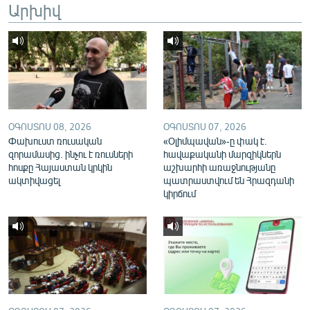
Արխիվ
English
Русский
ՀԵՏԵՎԵՔ ՄԵԶ
ՕԳՈՍՏՈՍ 08, 2026
ՕԳՈՍՏՈՍ 07, 2026
Փախուստ ռուսական
«Օլիմպավան»-ը փակ է.
զորամասից. ինչու է ռուսների
հավաքականի մարզիկներն
հոսքը Հայաստան կրկին
աշխարհի առաջնությանը
«Ազատության» բոլոր կայքերը
ակտիվացել
պատրաստվում են Հրազդանի
կիրճում