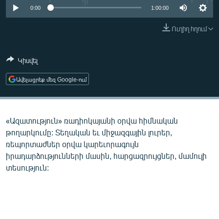
ՄԻՋԱԶԳԱՅԻՆ
0:00
1:00:00
ՄՇԱԿՈՒՅԹ
Ուղիղ հղում
ՍՊՈՐՏ
Կիսվել
ՄԵԿՆԱԲԱՆՈՒԹՅՈՒՆ
ՏՏ ԵՒ ԻՆՏԵՐՆԵՏ
Ավելացրեք մեզ Google-ում
ԿՈՐՈՆԱՎԻՐՈՒՍ
ԱՐԽԻՎ
«Ազատություն» ռադիոկայանի օրվա հիմնական
ՏԵՍԱՆՅՈՒԹԵՐ
թողարկումը: Տեղական եւ միջազգային լուրեր,
ռեպորտաժներ օրվա կարեւորագույն
ԲԱՆԱՎԵՃ
իրադարձությունների մասին, հարցազրույցներ, մամուլի
ՁԳՏԵԼՈՎ ԼԱՎԱԳՈՒՅՆԻՆ
տեսություն:
ՓՈԴՔԱՍԹ
Հայերեն