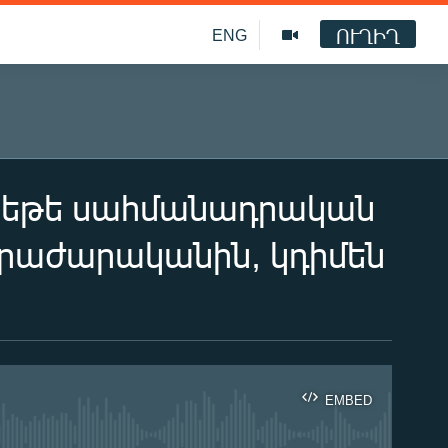
ՈՒՂԻՂ
ENG
՝ եթե սահմանադրական
րաժարականին, կդիմեն
EMBED
ble