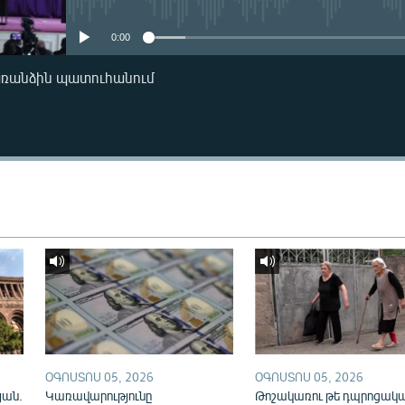
0:00
առանձին պատուհանում
ՕԳՈՍՏՈՍ 05, 2026
ՕԳՈՍՏՈՍ 05, 2026
յան.
Կառավարությունը
Թոշակառու թե դպրոցակա