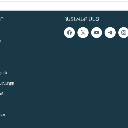
Ր
ՀԵՏԵՎԵՔ ՄԵԶ
ն
ն
յուն
 խնդիր
ան
նետ