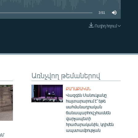
3:51
Ուղիղ հղում
EMBED
Առնչվող թեմաներով
ՔԱՂԱՔԱԿԱՆ
Վազգեն Մանուկյանը
հայտարարում է՝ եթե
սահմանադրական
ճանապարհով չհասնեն
վարչապետի
հրաժարականին, կդիմեն
ապստամբության
ն՝