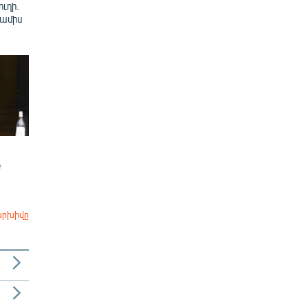
ուղի.
 ամիս
Ժ
արխիվը