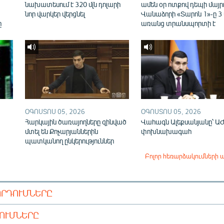
նախատեսում է 320 մլն դոլարի
ամեն օր ոտքով դեպի մայր
նոր վարկեր վերցնել
Վանաձորի «Տարոն 1»-ը 3
ը
առանց տրանսպորտի է
ՕԳՈՍՏՈՍ 05, 2026
ՕԳՈՍՏՈՍ 05, 2026
Հարկային ծառայողները զինված
Վահագն Ալեքսանյանը՝ Ա
մտել են Քոչարյաններին
փոխնախագահ
պատկանող ընկերություններ
Բոլոր հեռարձակումների 
ՈՐԴՈՒՄՆԵՐԸ
ԴՈՒՄՆԵՐԸ