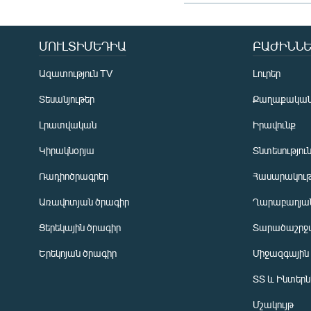
ՄՈՒԼՏԻՄԵԴԻԱ
ԲԱԺԻՆՆԵ
Ազատություն TV
Լուրեր
Տեսանյութեր
Քաղաքակա
Լրատվական
Իրավունք
Կիրակնօրյա
Տնտեսությու
Ռադիոծրագրեր
Հասարակութ
Առավոտյան ծրագիր
Ղարաբաղյան
Ցերեկային ծրագիր
Տարածաշրջ
Հայերեն
Երեկոյան ծրագիր
Միջազգային
English
ՏՏ և Ինտեր
Русский
Մշակույթ