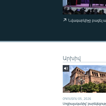
ՄԻՋԱԶԳԱՅԻՆ
ՄՇԱԿՈՒՅԹ
ՍՊՈՐՏ
Նվագարկիչը բացել 
ՄԵԿՆԱԲԱՆՈՒԹՅՈՒՆ
ՏՏ ԵՒ ԻՆՏԵՐՆԵՏ
ԿՈՐՈՆԱՎԻՐՈՒՍ
ԱՐԽԻՎ
Արխիվ
ՏԵՍԱՆՅՈՒԹԵՐ
ԲԱՆԱՎԵՃ
ՁԳՏԵԼՈՎ ԼԱՎԱԳՈՒՅՆԻՆ
ՓՈԴՔԱՍԹ
ՕԳՈՍՏՈՍ 05, 2026
Սոցիալականից՝ բարեկեցութ